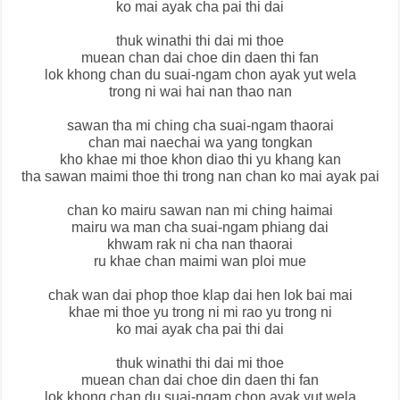
ko mai ayak cha pai thi dai
thuk winathi thi dai mi thoe
muean chan dai choe din daen thi fan
lok khong chan du suai-ngam chon ayak yut wela
trong ni wai hai nan thao nan
sawan tha mi ching cha suai-ngam thaorai
chan mai naechai wa yang tongkan
kho khae mi thoe khon diao thi yu khang kan
tha sawan maimi thoe thi trong nan chan ko mai ayak pai
chan ko mairu sawan nan mi ching haimai
mairu wa man cha suai-ngam phiang dai
khwam rak ni cha nan thaorai
ru khae chan maimi wan ploi mue
chak wan dai phop thoe klap dai hen lok bai mai
khae mi thoe yu trong ni mi rao yu trong ni
ko mai ayak cha pai thi dai
thuk winathi thi dai mi thoe
muean chan dai choe din daen thi fan
lok khong chan du suai-ngam chon ayak yut wela