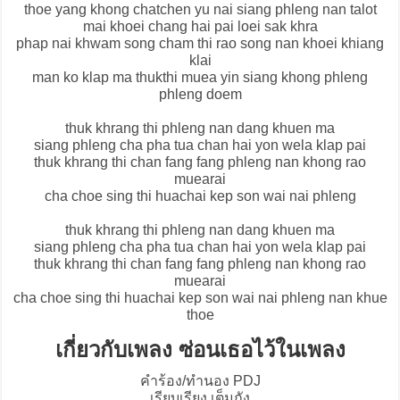
thoe yang khong chatchen yu nai siang phleng nan talot
mai khoei chang hai pai loei sak khra
phap nai khwam song cham thi rao song nan khoei khiang
klai
man ko klap ma thukthi muea yin siang khong phleng
phleng doem
thuk khrang thi phleng nan dang khuen ma
siang phleng cha pha tua chan hai yon wela klap pai
thuk khrang thi chan fang fang phleng nan khong rao
muearai
cha choe sing thi huachai kep son wai nai phleng
thuk khrang thi phleng nan dang khuen ma
siang phleng cha pha tua chan hai yon wela klap pai
thuk khrang thi chan fang fang phleng nan khong rao
muearai
cha choe sing thi huachai kep son wai nai phleng nan khue
thoe
เกี่ยวกับเพลง ซ่อนเธอไว้ในเพลง
คำร้อง/ทำนอง PDJ
เรียบเรียง เต็มถัง