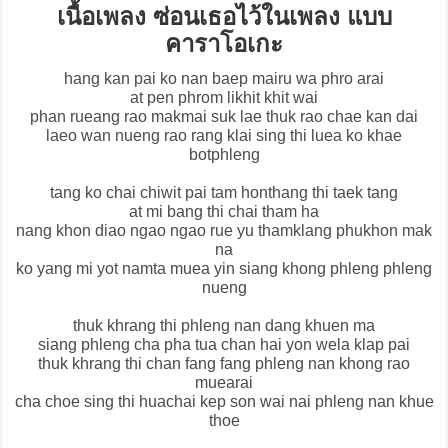
เนื้อเพลง ซ่อนเธอไว้ในเพลง แบบ
คาราโอเกะ
hang kan pai ko nan baep mairu wa phro arai
at pen phrom likhit khit wai
phan rueang rao makmai suk lae thuk rao chae kan dai
laeo wan nueng rao rang klai sing thi luea ko khae
botphleng
tang ko chai chiwit pai tam honthang thi taek tang
at mi bang thi chai tham ha
nang khon diao ngao ngao rue yu thamklang phukhon mak
na
ko yang mi yot namta muea yin siang khong phleng phleng
nueng
thuk khrang thi phleng nan dang khuen ma
siang phleng cha pha tua chan hai yon wela klap pai
thuk khrang thi chan fang fang phleng nan khong rao
muearai
cha choe sing thi huachai kep son wai nai phleng nan khue
thoe