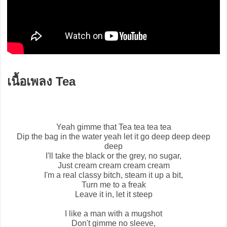
เนื้อเพลง Tea
Yeah gimme that
Tea
tea tea tea
Dip the bag in the water yeah let it go deep deep deep
deep
I'll take the black or the grey, no sugar,
Just cream cream cream cream
I'm a real classy bitch, steam it up a bit,
Turn me to a freak
Leave it in, let it steep
I like a man with a mugshot
Don't gimme no sleeve,