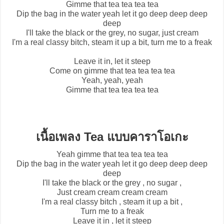
Gimme that tea tea tea tea
Dip the bag in the water yeah let it go deep deep deep
deep
I'll take the black or the grey, no sugar, just cream
I'm a real classy bitch, steam it up a bit, turn me to a freak
Leave it in, let it steep
Come on gimme that tea tea tea tea
Yeah, yeah, yeah
Gimme that tea tea tea tea
เนื้อเพลง Tea แบบคาราโอเกะ
Yeah gimme that tea tea tea tea
Dip the bag in the water yeah let it go deep deep deep
deep
I'll take the black or the grey , no sugar ,
Just cream cream cream cream
I'm a real classy bitch , steam it up a bit ,
Turn me to a freak
Leave it in , let it steep