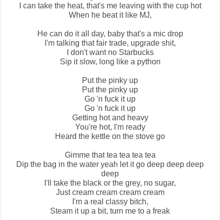
I can take the heat, that's me leaving with the cup hot
When he beat it like MJ,
He can do it all day, baby that's a mic drop
I'm talking that fair trade, upgrade shit,
I don't want no Starbucks
Sip it slow, long like a python
Put the pinky up
Put the pinky up
Go 'n fuck it up
Go 'n fuck it up
Getting hot and heavy
You're hot, I'm ready
Heard the kettle on the stove go
Gimme that tea tea tea tea
Dip the bag in the water yeah let it go deep deep deep
deep
I'll take the black or the grey, no sugar,
Just cream cream cream cream
I'm a real classy bitch,
Steam it up a bit, turn me to a freak