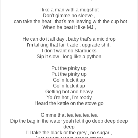
I like a man with a mugshot
Don't gimme no sleeve ,
I can take the heat , that's me leaving with the cup hot
When he beat it like MJ ,
He can do it all day , baby that's a mic drop
I'm talking that fair trade , upgrade shit ,
I don't want no Starbucks
Sip it slow , long like a python
Put the pinky up
Put the pinky up
Go' n fuck it up
Go' n fuck it up
Getting hot and heavy
You're hot , I'm ready
Heard the kettle on the stove go
Gimme that tea tea tea tea
Dip the bag in the water yeah let it go deep deep deep
deep
I'll take the black or the grey , no sugar ,