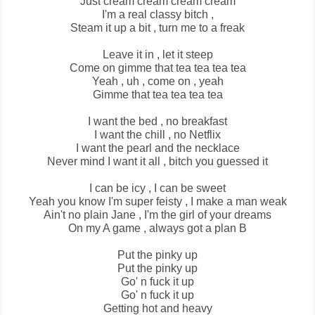
Just cream cream cream cream
I'm a real classy bitch ,
Steam it up a bit , turn me to a freak
Leave it in , let it steep
Come on gimme that tea tea tea tea
Yeah , uh , come on , yeah
Gimme that tea tea tea tea
I want the bed , no breakfast
I want the chill , no Netflix
I want the pearl and the necklace
Never mind I want it all , bitch you guessed it
I can be icy , I can be sweet
Yeah you know I'm super feisty , I make a man weak
Ain't no plain Jane , I'm the girl of your dreams
On my A game , always got a plan B
Put the pinky up
Put the pinky up
Go' n fuck it up
Go' n fuck it up
Getting hot and heavy