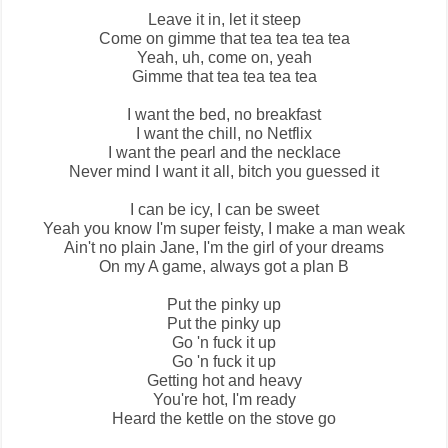
Leave it in, let it steep
Come on gimme that tea tea tea tea
Yeah, uh, come on, yeah
Gimme that tea tea tea tea
I want the bed, no breakfast
I want the chill, no Netflix
I want the pearl and the necklace
Never mind I want it all, bitch you guessed it
I can be icy, I can be sweet
Yeah you know I'm super feisty, I make a man weak
Ain't no plain Jane, I'm the girl of your dreams
On my A game, always got a plan B
Put the pinky up
Put the pinky up
Go 'n fuck it up
Go 'n fuck it up
Getting hot and heavy
You're hot, I'm ready
Heard the kettle on the stove go