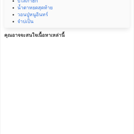
บ่โสภาฮัก
น้ำตาหยดสุดท้าย
วอนปู่หนูอินทร์
จำบ่เป็น
คุณอาจจะสนใจเนื้อหาเหล่านี้