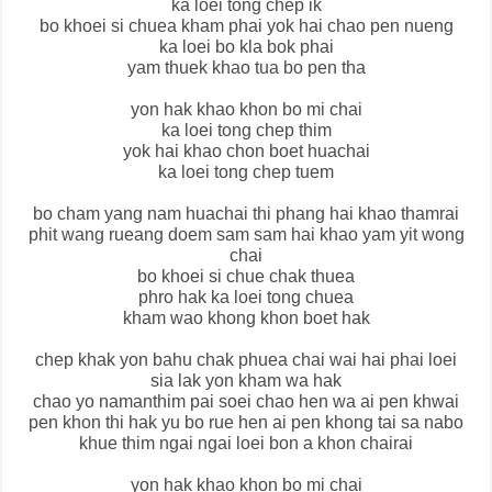
ka loei tong chep ik
bo khoei si chuea kham phai yok hai chao pen nueng
ka loei bo kla bok phai
yam thuek khao tua bo pen tha
yon hak khao khon bo mi chai
ka loei tong chep thim
yok hai khao chon boet huachai
ka loei tong chep tuem
bo cham yang nam huachai thi phang hai khao thamrai
phit wang rueang doem sam sam hai khao yam yit wong
chai
bo khoei si chue chak thuea
phro hak ka loei tong chuea
kham wao khong khon boet hak
chep khak yon bahu chak phuea chai wai hai phai loei
sia lak yon kham wa hak
chao yo namanthim pai soei chao hen wa ai pen khwai
pen khon thi hak yu bo rue hen ai pen khong tai sa nabo
khue thim ngai ngai loei bon a khon chairai
yon hak khao khon bo mi chai