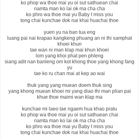
ko phop wa thoe mai yu oi sut sathuean chai
namta man ko lai ok ma cha cha
ko phro wa thoe mai yu Baby I miss you
tong chai kunchae dok nai khai huachai thoe
yuen yu na ban tua eng
luang pai nai krapao kangkeng phuang an ni thi samphat
khoei khun
tae wan ni man klap mai khun khoei
lom yang khoi phat pen phleng
siang adit nan banleng om kot khong thoe yang khong fang
yu
tae ko ru chan mai at kep ao wai
thuk yang yang muean doem thuk sing
yang khong muean khoei mi yang diao thi man plian pai
khue thoe maimi wan klap ma
kunchae mi laeo tae ngaem hua khao pratu
ko phop wa thoe mai yu oi sut sathuean chai
namta man ko lai ok ma cha cha
ko phro wa thoe mai yu Baby I miss you
tong chai kunchae dok nai khai huachai thoe