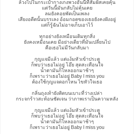
ล้วงไปในกระเป๋ากางเกงพวงอันนี้ที่สัมผัสเคยคุ้น
แต่วันนี้มันกลับไม่คุ้นเคย
ลมยังคอยพัดเป็นเพลง
เสียงอดีตนั้นบรรเลง อ้อมกอดของเธอยังคงฝังอยู่
แต่ก็รู้ฉันไม่อาจเก็บเอาไว้
ทุกอย่างยังเหมือนเดิมทุกสิ่ง
ยังคงเหมือนเคย มีอย่างเดียวที่มันเปลี่ยนไป
คือเธอไม่มีวันกลับมา
กุญแจมีแล้ว แต่แง้มหัวเข้าประตู
ก็พบว่าเธอไม่อยู่ โอ๊ย สุดสะเทือนใจ
น้ำตามันก็ไหลออกมาช้าๆ
ก็เพราะว่าเธอไม่อยู่ Baby I miss you
ต้องใช้กุญแจดอกไหน ไขหัวใจเธอ
กลิ่นถุงเท้ายังติดบนเบาะที่ว่างเปล่า
กระจกร้าวสะท้อนชัดเจน ว่าภาพเราเป็นความหลัง
กุญแจมีแล้ว แต่แง้มหัวเข้าประตู
ก็พบว่าเธอไม่อยู่ โอ๊ย สุดสะเทือนใจ
น้ำตามันก็ไหลออกมาช้าๆ
ก็เพราะว่าเธอไม่อยู่ Baby I miss you