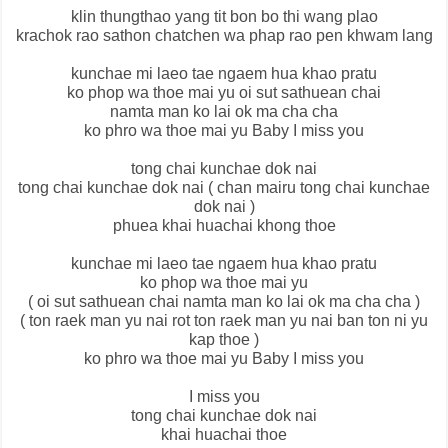
klin thungthao yang tit bon bo thi wang plao
krachok rao sathon chatchen wa phap rao pen khwam lang
kunchae mi laeo tae ngaem hua khao pratu
ko phop wa thoe mai yu oi sut sathuean chai
namta man ko lai ok ma cha cha
ko phro wa thoe mai yu Baby I miss you
tong chai kunchae dok nai
tong chai kunchae dok nai ( chan mairu tong chai kunchae
dok nai )
phuea khai huachai khong thoe
kunchae mi laeo tae ngaem hua khao pratu
ko phop wa thoe mai yu
( oi sut sathuean chai namta man ko lai ok ma cha cha )
( ton raek man yu nai rot ton raek man yu nai ban ton ni yu
kap thoe )
ko phro wa thoe mai yu Baby I miss you
I miss you
tong chai kunchae dok nai
khai huachai thoe