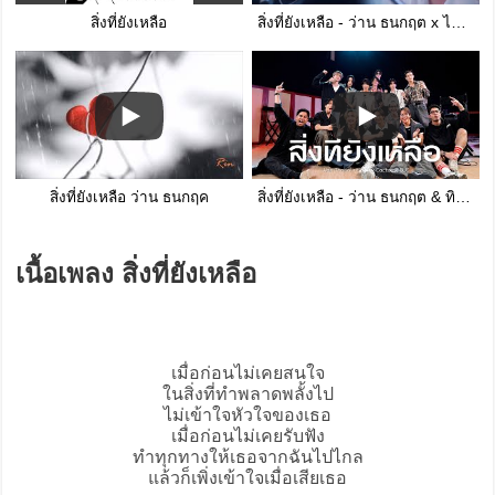
สิ่งที่ยังเหลือ
สิ่งที่ยังเหลือ - ว่าน ธนกฤต x ไอซ์ พาริส [Cover]
สิ่งที่ยังเหลือ ว่าน ธนกฤค
สิ่งที่ยังเหลือ - ว่าน ธนกฤต & ทิว Cactus x BUS [Special Ver.]
เนื้อเพลง สิ่งที่ยังเหลือ
เมื่อก่อนไม่เคยสนใจ
ในสิ่งที่ทำพลาดพลั้งไป
ไม่เข้าใจหัวใจของเธอ
เมื่อก่อนไม่เคยรับฟัง
ทำทุกทางให้เธอจากฉันไปไกล
แล้วก็เพิ่งเข้าใจเมื่อเสียเธอ