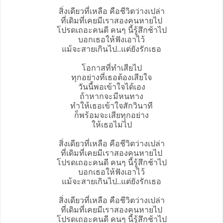
สิ่งเดียวที่เหลือ คือชีวิตว่างเปล่า
ที่เดิมที่เคยมีเราสองคนหายไป
โปรดเถอะคนดี คนๆ นี้รู้สึกช้าไป
บอกเธอให้ฟังเอาไว้
แม้จะสายเกินไป..แต่ยังรักเธอ
โอกาสที่ทำเสียไป
ทุกอย่างที่เธอต้องเสียใจ
วันนี้พอเข้าใจได้เอง
ถ้าหากจะมีหนทาง
ทำให้เธอเข้าใจสักวินาที
ก็พร้อมจะเสียทุกอย่าง
ให้เธอไม่ไป
สิ่งเดียวที่เหลือ คือชีวิตว่างเปล่า
ที่เดิมที่เคยมีเราสองคนหายไป
โปรดเถอะคนดี คนๆ นี้รู้สึกช้าไป
บอกเธอให้ฟังเอาไว้
แม้จะสายเกินไป..แต่ยังรักเธอ
สิ่งเดียวที่เหลือ คือชีวิตว่างเปล่า
ที่เดิมที่เคยมีเราสองคนหายไป
โปรดเถอะคนดี คนๆ นี้รู้สึกช้าไป