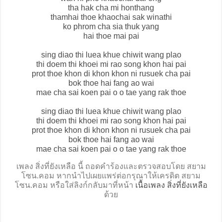
tha hak cha mi honthang
thamhai thoe khaochai sak winathi
ko phrom cha sia thuk yang
hai thoe mai pai
sing diao thi luea khue chiwit wang plao
thi doem thi khoei mi rao song khon hai pai
prot thoe khon di khon khon ni rusuek cha pai
bok thoe hai fang ao wai
mae cha sai koen pai o o tae yang rak thoe
sing diao thi luea khue chiwit wang plao
thi doem thi khoei mi rao song khon hai pai
prot thoe khon di khon khon ni rusuek cha pai
bok thoe hai fang ao wai
mae cha sai koen pai o o tae yang rak thoe
เพลง สิ่งที่ยังเหลือ นี้ ถอดคำร้องและตรวจสอบโดย สยาม
โซน.คอม หากนำไปเผยแพร่ต่อกรุณาให้เครดิต สยาม
โซน.คอม หรือใส่ลิงก์กลับมาที่หน้า
เนื้อเพลง สิ่งที่ยังเหลือ
ด้วย