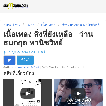
สยามโซน
เพลง
เนื้อเพลง
ว่าน ธนกฤต พานิชวิทย์
เนื้อเพลง สิ่งที่ยังเหลือ - ว่าน
ธนกฤต พานิชวิทย์
ดู 147,029 ครั้ง /
241
แชร์
241
ศิลปิน
ว่าน ธนกฤต พานิชวิทย์
| อัลบัม Sololist | เพิ่มเมื่อ 24 ม.ค. 51
คลิปที่เกี่ยวข้อง