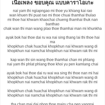
เนื้อเพลง ขอบคุณ แบบคาราโอเกะ
nai yam thi ngiapngao mi thoe yu khiang kai rao
wan khuen thi puat rao mi thoe chuai thamhai thulao
mi thoe hai khwam khaochai chueng thamhai thuk nan
banthao
chak wan thi man wang plao thoe thamhai man mi khunkha
ayak bok hai thoe dai ru wa nai sing thang lai thi thoe hai
ma
khopkhun chak huachai khopkhun nai khwam wang di
khopkhun nai namchai khopkhun nai khwam rak thi mi
kap wan thi sin wang thoe thamhai chan mi phlang
nai yam thi phlat phlang thoe khoi yu pen kamlang chai
ayak bok hai thoe dai ru wai wa sing thi thoe nan mi hai
khopkhun chak huachai khopkhun nai khwam wang di
khopkhun nai namchai khopkhun nai khwam rak thi mi
khopkhun chak huachai khopkhun nai khwam wang di
khopkhun nai namchai khopkhun nai khwam rak thi mi
tha chan mai dai phop thoe mairu cha pen yangrai