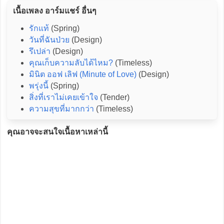
เนื้อเพลง อาร์มแชร์ อื่นๆ
รักแท้
(Spring)
วันที่ฉันป่วย
(Design)
รึเปล่า
(Design)
คุณเก็บความลับได้ไหม?
(Timeless)
มินิต ออฟ เลิฟ (Minute of Love)
(Design)
พรุ่งนี้
(Spring)
สิ่งที่เราไม่เคยเข้าใจ
(Tender)
ความสุขที่มากกว่า
(Timeless)
คุณอาจจะสนใจเนื้อหาเหล่านี้