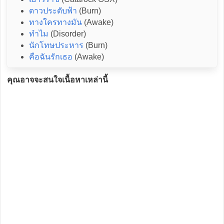
ดาวประดับฟ้า
(Burn)
ทางใครทางมัน
(Awake)
ทำไม
(Disorder)
นักโทษประหาร
(Burn)
คือฉันรักเธอ
(Awake)
คุณอาจจะสนใจเนื้อหาเหล่านี้