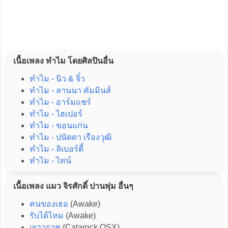
เนื้อเพลง ทำไม โดยศิลปินอื่น
ทำไม - นิว & จิ๋ว
ทำไม - ลานนา คัมมินส์
ทำไม - อาร์มแชร์
ทำไม - ไฮเปอร์
ทำไม - ขอนแก่น
ทำไม - ปนัดดา เรืองวุฒิ
ทำไม - ลิเบอร์ตี้
ทำไม - ไทน์
เนื้อเพลง แมว จิรศักดิ์ ปานพุ่ม อื่นๆ
คนของเธอ
(Awake)
รับได้ไหม
(Awake)
เยาวราช
(Catarock OSX)