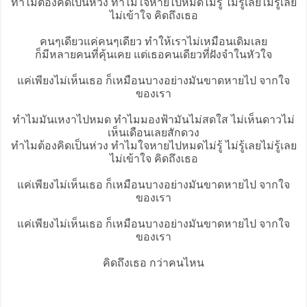
ทำไมต้องคิดเป็นห่วง ทำไมใจหายไปหมดไม่รู้ ไม่รู้เลยไม่รู้เลย
ไม่เข้าใจ คิดถึงเธอ
คนๆเดียวแค่คนๆเดียว ทำให้เราไม่เหมือนเดิมเลย
ก็มีหลายคนที่คุ้นเคย แต่เธอคนเดียวที่ฝังจำในหัวใจ
แค่เพียงไม่เห็นเธอ ก็เหมือนบางอย่างมันขาดหายไป จากใจ
ของเรา
ทำไมมันเหงาไปหมด ทำไมมองฟ้ามันไม่สดใส ไม่เห็นดาวไม่
เห็นเดือนเลยสักดวง
ทำไมต้องคิดเป็นห่วง ทำไมใจหายไปหมดไม่รู้ ไม่รู้เลยไม่รู้เลย
ไม่เข้าใจ คิดถึงเธอ
แค่เพียงไม่เห็นเธอ ก็เหมือนบางอย่างมันขาดหายไป จากใจ
ของเรา
แค่เพียงไม่เห็นเธอ ก็เหมือนบางอย่างมันขาดหายไป จากใจ
ของเรา
คิดถึงเธอ กว่าคนไหน