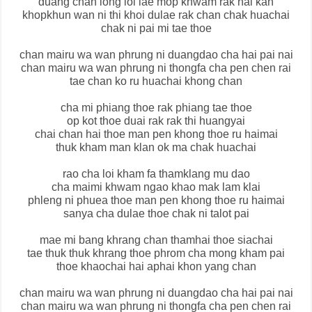
duang chan long loi lae mop khwam rak hai kan
khopkhun wan ni thi khoi dulae rak chan chak huachai
chak ni pai mi tae thoe
chan mairu wa wan phrung ni duangdao cha hai pai nai
chan mairu wa wan phrung ni thongfa cha pen chen rai
tae chan ko ru huachai khong chan
cha mi phiang thoe rak phiang tae thoe
op kot thoe duai rak rak thi huangyai
chai chan hai thoe man pen khong thoe ru haimai
thuk kham man klan ok ma chak huachai
rao cha loi kham fa thamklang mu dao
cha maimi khwam ngao khao mak lam klai
phleng ni phuea thoe man pen khong thoe ru haimai
sanya cha dulae thoe chak ni talot pai
mae mi bang khrang chan thamhai thoe siachai
tae thuk thuk khrang thoe phrom cha mong kham pai
thoe khaochai hai aphai khon yang chan
chan mairu wa wan phrung ni duangdao cha hai pai nai
chan mairu wa wan phrung ni thongfa cha pen chen rai