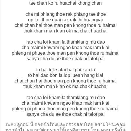
tae chan ko ru huachai khong chan
cha mi phiang thoe rak phiang tae thoe
op kot thoe duai rak rak thi huangyai
chai chan hai thoe man pen khong thoe ru haimai
thuk kham man klan ok ma chak huachai
rao cha loi kham fa thamklang mu dao
cha maimi khwam ngao khao mak lam klai
phleng ni phuea thoe man pen khong thoe ru haimai
sanya cha dulae thoe chak ni talot pai
to hai lok salai hai pai kap ta
to hai dao bon fa lop luean hang klai
chai chan hai thoe man pen khong thoe ru haimai
thuk kham man klan ok ma chak huachai
rao cha loi kham fa thamklang mu dao
cha maimi khwam ngao khao mak lam klai
phleng ni phuea thoe man pen khong thoe ru haimai
sanya cha dulae thoe chak ni talot pai
เพลง ลูกอม นี้ ถอดคำร้องและตรวจสอบโดย สยามโซน.คอม
หากนำไปเผยแพร่ต่อกรุณาให้เครดิต สยามโซน.คอม หรือใส่