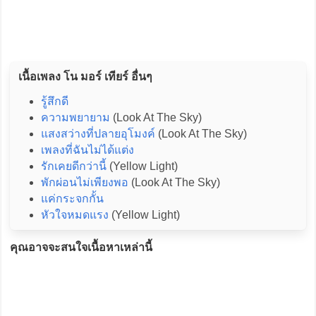
เนื้อเพลง โน มอร์ เทียร์ อื่นๆ
รู้สึกดี
ความพยายาม
(Look At The Sky)
แสงสว่างที่ปลายอุโมงค์
(Look At The Sky)
เพลงที่ฉันไม่ได้แต่ง
รักเคยดีกว่านี้
(Yellow Light)
พักผ่อนไม่เพียงพอ
(Look At The Sky)
แค่กระจกกั้น
หัวใจหมดแรง
(Yellow Light)
คุณอาจจะสนใจเนื้อหาเหล่านี้