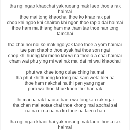
tha ngi ngao khaochai yak rueang mak laeo thoe a rak
haimai
thoe mai tong khaochai thoe ko khae rak pai
chop khi ngao khi chairon khi ngon thoe rap a dai haimai
thoe ham ma thiang ham ma tham tae thoe nan tong
tamchai
tha chai noi noi ko mak ngo yak laeo thoe a yom haimai
tae pen chapho thoe ayak hai thoe son ngai
chop khi hueng khi moho khi wi na thoe o a chai haimai
cham wai phu ying mi wai rak mai dai mi wai khaochai
phut wa khae tong dulae ching haimai
tha phut khitthueng ko tong ma sam wela loei na
thoe ham nakchai na thi pen yang ngan
phro wa thoe khue khon thi chan rak
thi mai na rak thaorai baep wa tongkan rak ngai
tha chan mai aotae chai thoe khong mai aochai sai
na na ni na na na ko thoe na faen chan
tha ngi ngao khaochai yak rueang mak laeo thoe a rak
haimai