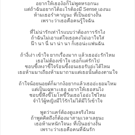
อยากให้เธอง้อก็ไม่พูดหรอกนะ
แต่ถ้าฉันอยากได้อะไรต้องมี Sense เองนะ
ห้ามเธอรำคาญนะ ที่เป็นอย่างงั้น
เพราะว่าเธอคือคนรู้ใจฉัน
ที่ไม่น่ารักเท่าไรแบบว่าต้องการรักไง
ถ้าฉันไม่เอาแต่ใจเธอคงไม่เอาใจใส่
น๊า นา นี่ นา น่า นา ก็เธอน่ะแฟนฉัน
ถ้างี่เง่า เข้าใจ ยากเรื่องมาก แล้วเธออ่ะรักไหม
เธอไม่ต้องเข้าใจ เธอก็แค่รักไป
ชอบขี้เหงาขี้ใจร้อนขี้งอนเธอรับอ่ะได้ไหม
เธอห้ามมาเถียงห้ามมาถามแต่เธอนั้นต้องตามใจ
ถ้าใจน้อยนอยด์ก็มากง้อยากแล้วเธออ่ะยอมไหม
แต่เป็นเฉพาะเธอ อยากให้เธอสนไง
ชอบขี้หึงขี้โมโหขี้วีนเธอโออ่ะใช่ไหม
จำไว้ผู้หญิงมีไว้รักไม่ได้มีไว้เข้าใจ
พูดว่าแคร์ต้องดูแลจริงไหม
ถ้าพูดคิดถึงก็ต้องมาสามเวลาเลยนะ
เธอห้ามหนักใจนะ ที่เป็นอย่างงั้น
เพราะว่าเธอคือคนที่ฉันรัก