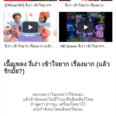
[Official MV] งี่เง่า เข้าใจยากฯ - AB QUEEN
งี่เง่า เข้าใจยาก เรื่องมาก...
งี่เง่า เข้าใจยาก เรื่องมาก (แล้วรักมั้ย) - AB QUEEN [Karaoke | Backing Track]
AB Queen งี่เง่า เข้าใจยากฯ@สยามเด็กเล่น
เนื้อเพลง งี่เง่า เข้าใจยาก เรื่องมาก (แล้ว
รักมั้ย?)
บอกเธอว่าไม่แปลว่าใช่จบมะ
แล้วถ้าฉันบอกไม่มีไรน่ะคือมีเคลียร์ไหม
ถ้าพูดว่าป่าวนะ เตรียมใจเอาไว้
เธอกำลังจะโดนฉันเหวี่ยงนะ