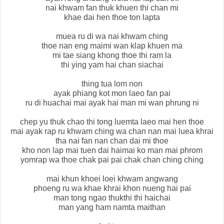
nai khwam fan thuk khuen thi chan mi
khae dai hen thoe ton lapta
muea ru di wa nai khwam ching
thoe nan eng maimi wan klap khuen ma
mi tae siang khong thoe thi ram la
thi ying yam hai chan siachai
thing tua lom non
ayak phiang kot mon laeo fan pai
ru di huachai mai ayak hai man mi wan phrung ni
chep yu thuk chao thi tong luemta laeo mai hen thoe
mai ayak rap ru khwam ching wa chan nan mai luea khrai
tha nai fan nan chan dai mi thoe
kho non lap mai tuen dai haimai ko man mai phrom
yomrap wa thoe chak pai pai chak chan ching ching
mai khun khoei loei khwam angwang
phoeng ru wa khae khrai khon nueng hai pai
man tong ngao thukthi thi haichai
man yang ham namta maithan