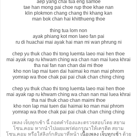
aep yang chai tua eng samoe
tae han mong pai choe rup thoe khae nan
klin plokmon chang chang thi khang kan
man bok chan hai khitthueng thoe
thing tua lom non
ayak phiang kot mon laeo fan pai
ru di huachai mai ayak hai man mi wan phrung ni
chep yu thuk chao thi tong luemta laeo mai hen thoe
mai ayak rap ru khwam ching wa chan nan mai luea khrai
tha nai fan nan chan dai mi thoe
kho non lap mai tuen dai haimai ko man mai phrom
yomrap wa thoe chak pai pai chak chan ching ching
chep yu thuk chao thi tong luemta laeo mai hen thoe
mai ayak rap ru khwam ching wa chan nan mai luea khrai
tha nai thuk chao chan maimi thoe
kho non lap mai tuen dai haimai ko man mai phrom
yomrap wa thoe chak pai pai chak chan ching ching
เพลง เจ็บทุกเช้า นี้ ถอดคำร้องและตรวจสอบโดย สยาม
โซน.คอม หากนำไปเผยแพร่ต่อกรุณาให้เครดิต สยาม
โซน.คอม หรือใส่ลิงก์กลับมาที่หน้า
เนื้อเพลง เจ็บทุกเช้า
ด้วย