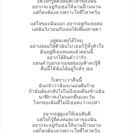
แต่ใจก็รู้ดีคงหมดเวลาของฉัน
อยากจะอยู่กับเธอให้นานน๊านนาน
แต่ก็คงต้องลาเพราะใจที่ไหวหวั่น
แต่ใจของฉันบอก อยากอยู่กับเธอต่อ
แต่ฉันวิงวอนกับเธอได้เพียงสายตา
อยู่ต่อเลยได้ไหม
อย่าปล่อยให้ตัวฉันไป เธอก็รู้ทั้งหัวใจ
ฉันอยู่ที่เธอหมดแล้วตอนนี้
อยากได้ยินคำว่ารัก
แทนคำบอกลาเมฆฝนบนฟ้าคงรู้ดี
คืนนี้ให้ฉันได้อยู่ใกล้ๆ เธอ
ก็เพราะว่าคืนนี้
ฉันกลัวว่าฉันจะนอนฝันร้าย
ถ้าฉันต้องกลับไปไม่มีเธอเคียงข้างฉัน
นาฬิกาคงไม่บอกคืนและวัน
โลกของฉันที่ไม่มีเธอคงว่างเปล่า
อยากอยู่ดูแลให้เธอฝันดี
แต่ใจก็รู้ดีคงหมดเวลาของฉัน
อยากจะอยู่กับเธอให้นานน๊านนาน
แต่ก็คงต้องลาเพราะใจที่ไหวหวั่น