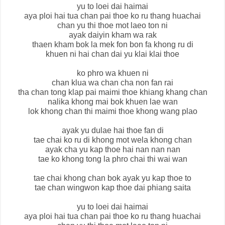
yu to loei dai haimai
aya ploi hai tua chan pai thoe ko ru thang huachai
chan yu thi thoe mot laeo ton ni
ayak daiyin kham wa rak
thaen kham bok la mek fon bon fa khong ru di
khuen ni hai chan dai yu klai klai thoe
ko phro wa khuen ni
chan klua wa chan cha non fan rai
tha chan tong klap pai maimi thoe khiang khang chan
nalika khong mai bok khuen lae wan
lok khong chan thi maimi thoe khong wang plao
ayak yu dulae hai thoe fan di
tae chai ko ru di khong mot wela khong chan
ayak cha yu kap thoe hai nan nan nan
tae ko khong tong la phro chai thi wai wan
tae chai khong chan bok ayak yu kap thoe to
tae chan wingwon kap thoe dai phiang saita
yu to loei dai haimai
aya ploi hai tua chan pai thoe ko ru thang huachai