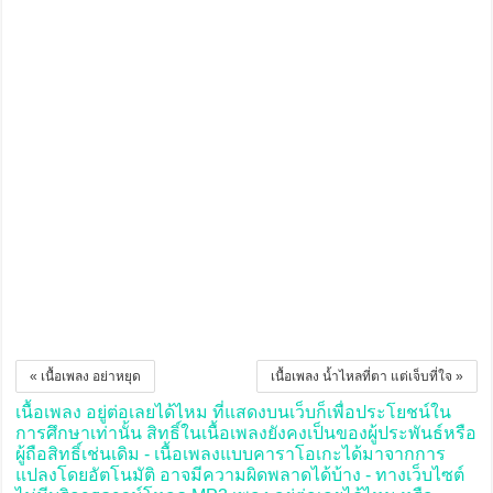
« เนื้อเพลง อย่าหยุด
เนื้อเพลง น้ำไหลที่ตา แต่เจ็บที่ใจ »
เนื้อเพลง อยู่ต่อเลยได้ไหม ที่แสดงบนเว็บก็เพื่อประโยชน์ใน
การศึกษาเท่านั้น สิทธิ์ในเนื้อเพลงยังคงเป็นของผู้ประพันธ์หรือ
ผู้ถือสิทธิ์เช่นเดิม - เนื้อเพลงแบบคาราโอเกะได้มาจากการ
แปลงโดยอัตโนมัติ อาจมีความผิดพลาดได้บ้าง - ทางเว็บไซต์