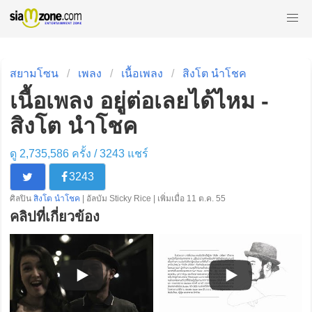
สยามโซน
เพลง
เนื้อเพลง
สิงโต นำโชค
เนื้อเพลง อยู่ต่อเลยได้ไหม -
สิงโต นำโชค
ดู 2,735,586 ครั้ง /
3243
แชร์
3243
ศิลปิน
สิงโต นำโชค
| อัลบัม Sticky Rice | เพิ่มเมื่อ 11 ต.ค. 55
คลิปที่เกี่ยวข้อง