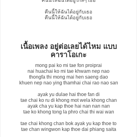
คืนนี้ให้ฉันได้อยู่ใกล้ๆ เธอ
คืนนี้ให้ฉันได้อยู่กับเธอ
คืนนี้ให้ฉันได้อยู่กับเธอ
เนื้อเพลง อยู่ต่อเลยได้ไหม แบบ
คาราโอเกะ
mong pai ko mi tae fon proiprai
nai huachai ko mi tae khwam nep nao
thongfa thi mong mai hen saeng dao
khuen nep nao ying thamhai chai rao nao san
ayak yu dulae hai thoe fan di
tae chai ko ru di khong mot wela khong chan
ayak cha yu kap thoe hai nan nan nan
tae ko khong tong la phro chai thi wai wan
tae chai khong chan bok ayak yu kap thoe to
tae chan wingwon kap thoe dai phiang saita