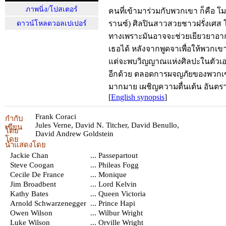
ภาพนิ่ง/โปสเตอร์
คนที่เข้ามาร่วมกับพวกเขา ก็คือ โม
รานซ์) ศิลปินสาวสวยชาวฝรั่งเศส โ
ดาวน์โหลดวอลเปเปอร์
ทางเพราะมันอาจจะช่วยเยียวยาอ
เธอได้ หลังจากพูดจาเพื่อให้พวกเข
แต่จะพบวิญญาณแห่งศิลปะในตัวเอง
อีกด้วย ตลอดการผจญภัยของพวกเ
มากมาย เผชิญความตื่นเต้น อันตรา
[
English synopsis
]
Frank Coraci
กำกับ
Jules Verne
,
David N. Titcher
,
David Benullo
,
เขียน
โดย
David Andrew Goldstein
โดย
นำแสดงโดย
Jackie Chan
... Passepartout
Steve Coogan
... Phileas Fogg
Cecile De France
... Monique
Jim Broadbent
... Lord Kelvin
Kathy Bates
... Queen Victoria
Arnold Schwarzenegger
... Prince Hapi
Owen Wilson
... Wilbur Wright
Luke Wilson
... Orville Wright