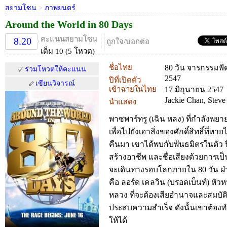
สยามโซน
>
ภาพยนตร์
Around the World in 80 Days
คะแนนสยามโซน
8.20
ถูกใจ/บอกต่อ
เต็ม 10 (5 โหวต)
ชื่อไทย
80 วัน จารกรรมฟ
ร่วมโหวตให้คะแนน
2547
ปีที่เปิดตัว
เขียนวิจารณ์
เข้าฉายในไทย
17 มิถุนายน 2547
Jackie Chan, Steve
นำแสดง
พาซพาร์ทรู (เฉิน หลง) ที่กำลังพย
เพื่อไปยังเอาสิ่งของศักดิ์สิทธิ์ที่
คืนมา เขาได้พบกับพันธมิตรในตัว ฟิเ
สร้างอาชีพ และชื่อเสียงด้วยการเป็นน
จะเดินทางรอบโลกภายใน 80 วัน ฝ่า
คือ ลอร์ด เคลวิน (บรอดเบ็นท์) หั
หลวง ที่จะต้องเสียอำนาจและสมบัต
ประสบความสำเร็จ ดังนั้นเขาต้องท
ให้ได้