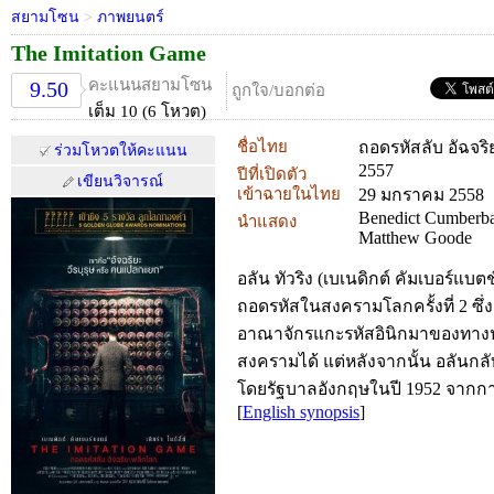
สยามโซน
>
ภาพยนตร์
The Imitation Game
คะแนนสยามโซน
9.50
ถูกใจ/บอกต่อ
เต็ม 10 (6 โหวต)
ชื่อไทย
ถอดรหัสลับ อัฉจร
ร่วมโหวตให้คะแนน
2557
ปีที่เปิดตัว
เขียนวิจารณ์
เข้าฉายในไทย
29 มกราคม 2558
Benedict Cumberbat
นำแสดง
Matthew Goode
อลัน ทัวริง (เบเนดิกต์ คัมเบอร์แ
ถอดรหัสในสงครามโลกครั้งที่ 2 ซึ่งเ
อาณาจักรแกะรหัสอินิกมาของทาง
สงครามได้ แต่หลังจากนั้น อลันกล
โดยรัฐบาลอังกฤษในปี 1952 จากการ
[
English synopsis
]