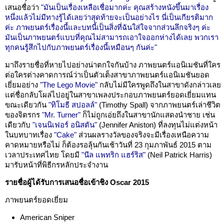
เสนอชื่อว่า
"มันเป็นเรื่องเหลือเชื่อมากค่ะ คุณสร้างหนังขึ้นมาเรื่อง
หนึ่งแล้วไม่มีทางรู้ได้เลยว่าสุดท้ายจะเป็นอย่างไร นี่เป็นเกียรติมาก
ค่ะ ภาพยนตร์เรื่องนี้และบทนี้เป็นสิ่งที่ฉันใส่ใจจากส่วนลึกจริงๆ ค่ะ
มันเป็นภาพยนตร์แบบที่คุณไม่สามารถเอาใจออกห่างได้เลย พวกเรา
ทุกคนรู้สึกไปกับภาพยนตร์เรื่องนี้เหมือนๆ กันค่ะ"
มาถึงรายชื่อที่หายไปอย่างน่าตกใจกันบ้าง ภาพยนตร์แอนิเมชันที่ใคร
ต่อใครต่างคาดการณ์ว่าเป็นตัวเต็งสาขาภาพยนตร์แอนิเมชันยอด
เยี่ยมอย่าง
"The Lego Movie"
กลับไม่มีใครพูดถึงในสาขาดังกล่าวเลย
แต่ชื่อกลับโผล่ไปอยู่ในสาขาเพลงประกอบภาพยนตร์ยอดเยี่ยมแทน
ขณะเดียวกัน
"ทิโมธี สปอลล์"
(Timothy Spall) จากภาพยนตร์เล่าชีวิต
ของจิตรกร
"Mr. Turner"
ก็ไม่ถูกเอ่ยถึงในสาขานักแสดงนำชาย เช่น
เดียวกับ
"เจนนิเฟอร์ อนิสตัน"
(Jennifer Aniston) ที่ลงทุนไม่แต่งหน้า
ในบทบาทเรื่อง
"Cake"
ส่วนผลรางวัลของจริงจะมีเรื่องเหนือความ
คาดหมายหรือไม่ ก็ต้องรอลุ้นกันเช้าวันที่ 23 กุมภาพันธ์ 2015 ตาม
เวลาประเทศไทย โดยมี
"นีล แพทริก แฮร์ริส"
(Neil Patrick Harris)
มารับหน้าที่พิธีกรหลักประจำงาน
รายชื่อผู้ได้รับการเสนอชื่อเข้าชิง Oscar 2015
ภาพยนตร์ยอดเยี่ยม
American Sniper