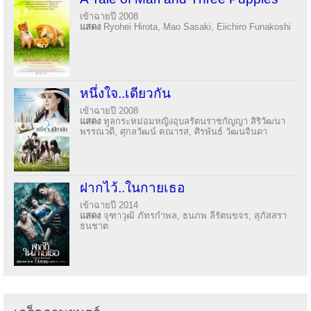
เข้าฉายปี 2008
แสดง
Ryohei Hirota, Mao Sasaki, Eiichiro Funakoshi
หนึ่งใจ..เดียวกัน
เข้าฉายปี 2008
แสดง
ทูลกระหม่อมหญิงอุบลรัตนราชกัญญา สิริวัฒนา
พรรณวดี, ศุกลวัฒน์ คณารส, ศิรพันธ์ วัฒนจินดา
ฝากไว้..ในกายเธอ
เข้าฉายปี 2014
แสดง
จุฑาวุฒิ ภัทรกำพล, ธนภพ ลีรัตนขจร, สุภัสสรา
ธนชาต