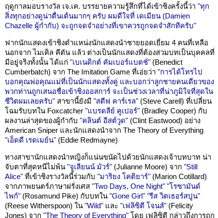
ฤดูกาลมอบรางวัล เจ.เค. บรรยายความรู้สึกที่ได้เข้าชิงครั้งนี้ว่า
"ทุก
สิ่งทุกอย่างดูน่าตื่นเต้นมากๆ ครับ ผมดีใจที่ เดเมียน (Damien
Chazelle ผู้กำกับ) จะถูกจดจำอย่างที่เขาควรถูกจดจำสักทีครับ"
ฟากนักแสดงเข้าชิงตำแหน่งนักแสดงนำชายยอดเยี่ยม 4 คนที่เหลือ
นอกจาก ไมเคิล คีตัน แล้ว ต่างเป็นนักแสดงที่ต้องสวมบทเป็นบุคคลที่
มีอยู่จริงทั้งนั้น ได้แก่
"เบเนดิกต์ คัมเบอร์แบตช์"
(Benedict
Cumberbatch) จาก The Imitation Game ที่เอ่ยว่า
"การได้โทรไป
บอกคุณพ่อคุณแม่ที่เป็นนักแสดงทั้งคู่ และบอกว่าลูกชายคนเดียวของ
พวกท่านถูกเสนอชื่อเข้าชิงออสการ์ จะเป็นช่วงเวลาที่น่าภูมิใจที่สุดใน
ชีวิตผมเลยครับ"
สาขานี้ยังมี
"สตีฟ คาร์เรล"
(Steve Carell) ที่เปลี่ยน
โฉมรับบทใน Foxcatcher
"แบรดลีย์ คูเปอร์"
(Bradley Cooper) กับ
ผลงานล่าสุดของผู้กำกับ
"คลินต์ อีสต์วูด"
(Clint Eastwood) อย่าง
American Sniper และนักแสดงนำจาก The Theory of Everything
"เอ็ดดี เรดเมย์น"
(Eddie Redmayne)
ทางสาขานักแสดงนำหญิงก็แน่นขนัดไปด้วยนักแสดงเจ้าบทบาท น่า
จับตาที่สุดหนีไม่พ้น
"จูเลียนน์ มัวร์"
(Julianne Moore) จาก
"Still
Alice"
ที่เข้าชิงรางวัลนี้ร่วมกับ
"มาริยง โคติยาร์"
(Marion Cotillard)
จากภาพยนตร์ภาษาฝรั่งเศส
"Two Days, One Night"
"โรซามันด์
ไพก์"
(Rosamund Pike) กับบทใน
"Gone Girl"
"รีส วิตเธอร์สปูน"
(Reese Witherspoon) ใน
"Wild"
และ
"เฟลิซิตี โจนส์"
(Felicity
Jones) จาก
"The Theory of Everything"
โดย เฟลิซิตี กล่าวถึงการถูก