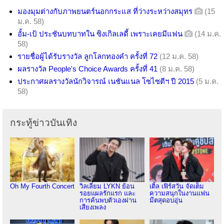
มองมุมต่างกับภาพยนตร์นอกกระแส ที่ว่างระหว่างสมุทร
(15
ม.ค. 58)
อั้ม-เป้ ประชันบทบาทใน ซิงเกิลเลดี้ เพราะเคยมีแฟน
(14 ม.ค.
58)
รายชื่อผู้ได้รับรางวัล ลูกโลกทองคำ ครั้งที่ 72
(12 ม.ค. 58)
ผลรางวัล People's Choice Awards ครั้งที่ 41
(8 ม.ค. 58)
ประกาศผลรางวัลนักวิจารณ์ เนชันแนล โซไซตีฯ ปี 2015
(5 ม.ค.
58)
กระทู้ข่าวบันเทิง
Oh My Fourth Concert
วิลเลี่ยม LYKN ย้อน
เติ้ล เฟิร์สวัน จัดเต็ม
รอยแผลรักแรก และ
ความสนุกในงานแฟน
การค้นพบตัวเองผ่าน
มีตสุดอบอุ่น
เสียงเพลง