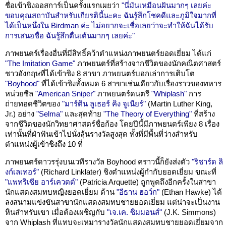
ชื่อเข้าชิงออสการ์เป็นครั้งแรกเผยว่า
"นี่มันเหมือนฝันมากๆ เลยค่ะ
ขอบคุณสถาบันสำหรับเกียรตินี้นะคะ ฉันรู้สึกโชคดีและภูมิใจมากที่
ได้เป็นหนึ่งใน Birdman ค่ะ ไม่อยากจะเชื่อเลยว่าจะทำให้ฉันได้รับ
การเสนอชื่อ ฉันรู้สึกตื่นเต้นมากๆ เลยค่ะ"
ภาพยนตร์เรื่องอื่นที่มีสิทธิ์คว้าตำแหน่งภาพยนตร์ยอดเยี่ยม ได้แก่
"The Imitation Game"
ภาพยนตร์ที่สร้างจากชีวิตของนักคณิตศาสตร์
ชาวอังกฤษที่ได้เข้าชิง 8 สาขา ภาพยนตร์บอกเล่าการเติบโต
"Boyhood"
ที่ได้เข้าชิงทั้งหมด 6 สาขาเช่นเดียวกับเรื่องราวของทหาร
หน่วยซีล
"American Sniper"
ภาพยนตร์ดนตรี
"Whiplash"
การ
ถ่ายทอดชีวิตของ
"มาร์ติน ลูเธอร์ คิง จูเนียร์"
(Martin Luther King,
Jr.) อย่าง
"Selma"
และสุดท้าย
"The Theory of Everything"
ที่สร้าง
จากชีวิตของนักวิทยาศาสตร์ชื่อก้อง โดยปีนี้มีภาพยนตร์เพียง 8 เรื่อง
เท่านั้นที่ฝ่าฟันเข้าไปนั่งลุ้นรางวัลสูงสุด ทั้งที่มีพื้นที่ว่างสำหรับ
ตำแหน่งผู้เข้าชิงถึง 10 ที่
ภาพยนตร์ดาวรรุ่งบนเวทีรางวัล Boyhood คราวนี้ก็ยังส่งตัว
"ริชาร์ด ลิ
งก์เลเทอร์"
(Richard Linklater) ชิงตำแหน่งผู้กำกับยอดเยี่ยม ขณะที่
"แพทริเซีย อาร์เควตต์"
(Patricia Arquette) ถูกพูดถึงอีกครั้งในสาขา
นักแสดงสมทบหญิงยอดเยี่ยม ด้าน
"อีธาน ฮอว์ก"
(Ethan Hawke) ได้
ลงสนามแข่งขันสาขานักแสดงสมทบชายยอดเยี่ยม แต่น่าจะเป็นงาน
หินสำหรับเขา เมื่อต้องเผชิญกับ
"เจ.เค. ซิมมอนส์"
(J.K. Simmons)
จาก Whiplash ที่แทบจะเหมารางวัลนักแสดงสมทบชายยอดเยี่ยมจาก