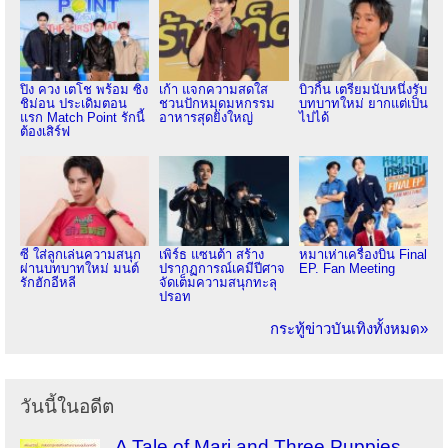
ปิง ควง เตโช พร้อม ซิง
เก้า แจกความสดใส
บิวกิ้น เตรียมนับหนึ่งรับ
ชิม่อน ประเดิมตอน
ชวนปักหมุดมหกรรม
บทบาทใหม่ ยากแต่เป็น
แรก Match Point รักนี้
อาหารสุดยิ่งใหญ่
ไปได้
ต้องเสิร์ฟ
ซี ใส่ลูกเล่นความสนุก
เพิร์ธ แซนต้า สร้าง
หมาเห่าเครื่องบิน Final
ผ่านบทบาทใหม่ มนต์
ปรากฏการณ์เคมีปีศาจ
EP. Fan Meeting
รักฮักอีหลี
จัดเต็มความสนุกทะลุ
ปรอท
กระทู้ข่าวบันเทิงทั้งหมด»
วันนี้ในอดีต
A Tale of Mari and Three Puppies