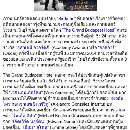
ภาพยนตร์สายตลกแบบร้ายๆ
"Birdman"
ที่บอกเล่าเรื่องราวชีวิตของ
อดีตนักแสดงดาวรุ่งที่พยายามจะกอบกู้ชื่อเสียง และภาพยนตร์
โรงแรมในยุโรปยุคสงครามโลก
"The Grand Budapest Hotel"
กลาย
เป็นภาพยนตร์ที่โดดเด่นที่สุดท่ามกลางรายชื่อผู้เข้าชิง 24 สาขา หลัง
จากสถาบันศิลปะและวิทยาการภาพยนตร์ประกาศรายชื่อผู้เข้าชิง
รางวัล
"อคาเดมี อวอร์ดส์"
(Academy Awards) หรือ
"ออสการ์"
(Oscar) ครั้งที่ 87 เมื่อเช้าตรู่วันที่ 15 มกราคม 2014 ตามเวลาท้องถิ่น
ของลอสแอนเจลิส ประเทศสหรัฐอเมริกา โดยได้เข้าชิงรวมทั้งหมด 9
สาขา รวมถึงสาขาภาพยนตร์ยอดเยี่ยม
The Grand Budapest Hotel นอกจากจะได้ประชันกับคู่แข่งในสาขา
ภาพยนตร์ยอดเยี่ยมแล้ว ยังได้รับการเสนอชื่อเข้าชิงรางวัลบท
ภาพยนตร์ดั้งเดิมยอดเยี่ยม ออกแบบเครื่องแต่งกายยอดเยี่ยม และส่ง
ให้
"เวส แอนเดอร์สัน"
(Wes Anderson) ได้ลุ้นผู้กำกับยอดเยี่ยม ฟาก
Birdman ยังได้ชิงสาขาผู้กำกับยอดเยี่ยมจากการกำกับของ
"อเลฮัน
โดร กอนซาเลซ อินาร์ริตู"
(Alejandro Gonzalez Inarritu) บท
ภาพยนตร์ดั้งเดิมยอดเยี่ยม นักแสดงนำชายยอดเยี่ยมจากการแสดง
ของ
"ไมเคิล คีตัน"
(Michael Keaton) นักแสดงสมทบชายยอดเยี่ยม
จาก
"เอ็ดเวิร์ด นอร์ตัน"
(Edward Norton) และนักแสดงสมทบหญิง
ยอดเยี่ยม
"เอ็มมา สโตน"
(Emma Stone) โดยนักแสดงสาวที่ถูกเสนอ