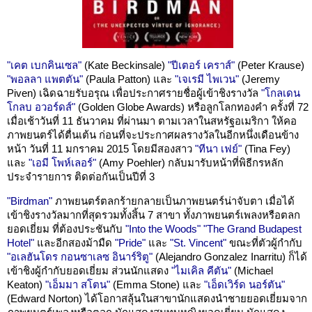
"เคต เบกคินเซล"
(Kate Beckinsale)
"ปีเตอร์ เคราส์"
(Peter Krause)
"พอลลา แพตตัน"
(Paula Patton) และ
"เจเรมี ไพเวน"
(Jeremy
Piven) เฉิดฉายรับอรุณ เพื่อประกาศรายชื่อผู้เข้าชิงรางวัล
"โกลเดน
โกลบ อวอร์ดส์"
(Golden Globe Awards) หรือลูกโลกทองคำ ครั้งที่ 72
เมื่อเช้าวันที่ 11 ธันวาคม ที่ผ่านมา ตามเวลาในสหรัฐอเมริกา ให้คอ
ภาพยนตร์ได้ตื่นเต้น ก่อนที่จะประกาศผลรางวัลในอีกหนึ่งเดือนข้าง
หน้า วันที่ 11 มกราคม 2015 โดยมีสองสาว
"ทีนา เฟย์"
(Tina Fey)
และ
"เอมี โพห์เลอร์"
(Amy Poehler) กลับมารับหน้าที่พิธีกรหลัก
ประจำรายการ ติดต่อกันเป็นปีที่ 3
"Birdman"
ภาพยนตร์ตลกร้ายกลายเป็นภาพยนตร์น่าจับตา เมื่อได้
เข้าชิงรางวัลมากที่สุดรวมทั้งสิ้น 7 สาขา ทั้งภาพยนตร์เพลงหรือตลก
ยอดเยี่ยม ที่ต้องประชันกับ
"Into the Woods"
"The Grand Budapest
Hotel"
และอีกสองม้ามืด
"Pride"
และ
"St. Vincent"
ขณะที่ตัวผู้กำกับ
"อเลฮันโดร กอนซาเลซ อินาร์ริตู"
(Alejandro Gonzalez Inarritu) ก็ได้
เข้าชิงผู้กำกับยอดเยี่ยม ส่วนนักแสดง
"ไมเคิล คีตัน"
(Michael
Keaton)
"เอ็มมา สโตน"
(Emma Stone) และ
"เอ็ดเวิร์ด นอร์ตัน"
(Edward Norton) ได้โอกาสลุ้นในสาขานักแสดงนำชายยอดเยี่ยมจาก