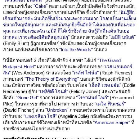
ภาพยนตร์เรื่อง
"Cake"
ทะยานเข้ามาเป็นม้ามืดติดโผชิงตำแหน่งนัก
แสดงนำหญิงยอดเยี่ยมจากภาพยนตร์ชีวิต ซึ่งเจ้าตัวบอกว่า
"ฉันรู้สึก
เจียมตัวมากค่ะ มันเกิดขึ้นเร็วมากและงดงามมาก โกลบเป็นงานเลี้ยง
ขนาดใหญ่ที่สนุกมาก และมันก็สนุกยิ่งขึ้นอีกถ้าได้ฉลองกับเพื่อนของ
คุณ และเพื่อนของฉัน เอมิลี ก็ได้เข้าชิงด้วย ฉันรู้สึกตื่นเต้นกับเธอ
มากค่ะ เราจะต้องมีคืนที่สนุกแน่ๆ"
นักแสดงสาวเอ่ยถึง
"เอมิลี บลันต์"
(Emily Blunt) ผู้ถูกเสนอชื่อเข้าชิงนักแสดงนำหญิงยอดเยี่ยมจาก
ภาพยนตร์เพลงหรือตลกจาก
"Into the Woods"
นั่นเอง
ปีนี้มีภาพยนตร์ 3 เรื่องที่ได้เข้าชิง 4 สาขา ได้แก่
"The Grand
Budapest Hotel"
ผลงานการกำกับและเขียนบทของ
"เวส แอนเดอร์
สัน"
(Wes Anderson) นำแสดงโดย
"เรล์ฟ ไฟน์ส"
(Ralph Fiennes)
ภาพยนตร์
"The Theory of Everything"
บอกเล่าชีวิตของนักฟิลิกส์
และนักจักรวาลวิทยาชื่อก้องโลก รับบทโดย
"เอ็ดดี เรดเมย์น"
(Eddie
Redmayne) คู่กับ
"เฟลิซิตี โจนส์"
(Felicity Jones) และภาพยนตร์
ลึกลับ
"Gone Girl"
จากการแสดงของ
"โรซามันด์ ไพก์"
(Rosamund
Pike) ในบทภรรยาที่หายไป ผ่านการกำกับของ
"เดวิด ฟินเชอร์"
(David Fincher) ส่วน
"Unbroken"
ภาพยนตร์สงครามโลกจากผลงาน
กำกับของ
"แองเจลินา โจลี"
(Angelina Jolie) กลับต้องมีชะตากรรม
เดียวกับภาพยนตร์ชีวิตของเจ้าหน้าที่หน่วยซีล
"American Sniper"
ที่
รายชื่อร่วงหล่นไปอย่างน่าเสียดาย