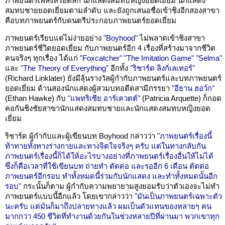
ภาพยนตร์เพลงหรือตลก นักแสดงสมทบหญิงยอดเยี่ยม นักแสดง
สมทบชายยอดเยี่ยมตามลำดับ และยังถูกเสนอชื่อเข้าชิงอีกสองสาขา
คือบทภาพยนตร์กับดนตรีประกอบภาพยนตร์ยอดเยี่ยม
ภาพยนตร์เรียบแต่ไม่ง่ายอย่าง
"Boyhood"
ไม่พลาดเข้าชิงสาขา
ภาพยนตร์ชีวิตยอดเยี่ยม กับภาพยนตร์อีก 4 เรื่องที่สร้างมาจากชีวิต
คนจริงๆ ทุกเรื่อง ได้แก่
"Foxcatcher"
"The Imitation Game"
"Selma"
และ
"The Theory of Everything"
อีกทั้ง
"ริชาร์ด ลิงก์เลเทอร์"
(Richard Linklater) ยังมีลุ้นรางวัลผู้กำกับภาพยนตร์และบทภาพยนตร์
ยอดเยี่ยม ด้านสองนักแสดงผู้สวมบทอดีตสามีภรรยา
"อีธาน ฮอว์ก"
(Ethan Hawke) กับ
"แพทริเซีย อาร์เควตต์"
(Patricia Arquette) ก็กอด
คอกันชิงชัยสาขานักแสดงสมทบชายและนักแสดงสมทบหญิงยอด
เยี่ยม
ริชาร์ด ผู้กำกับและผู้เขียนบท Boyhood กล่าวว่า
"ภาพยนตร์เรื่องนี้
ท้าทายทั้งทางร่างกายและทางจิตใจจริงๆ ครับ แต่ในทางกลับกัน
ภาพยนตร์เรื่องนี้ก็ได้ให้อะไรบางอย่างที่ภาพยนตร์เรื่องอื่นให้ไม่ได้
ซึ่งก็คือเวลาที่ใช้เขียนบท ถ่ายทำ ตัดต่อ และรออีก 6 เดือน ตัดต่อ
ภาพยนตร์อีกรอบ ทำทั้งหมดนี้ร่วมกับนักแสดง และทำทั้งหมดนั้นอีก
รอบ"
กระนั้นก็ตาม ผู้กำกับความพยายามสูงยอมรับว่าตัวเองจะไม่ทำ
ภาพยนตร์แบบนี้อีกแล้ว โดยเขากล่าวว่า
"มันเป็นภาพยนตร์เฉพาะตัว
นะครับ แต่มันก็มาถึงปลายทางแล้ว ผมเป็นตัวแทนของหลายๆ คน
มากกว่า 450 ชีวิตที่ทำงานด้วยกันในช่วงหลายปีที่ผ่านมา พวกเขาทุก