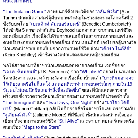
คนเจ๋งมากครับ"
"The Imitation Game"
ภาพยนตร์ชีวประวัติของ
"อลัน ทัวริง"
(Alan
Turing) นักคณิตศาสตร์ผู้มีบทบาทสำคัญในช่วงสงครามโลกครั้งที่ 2
ซึ่งรับบทโดย
"เบเนดิกต์ คัมเบอร์แบตช์"
(Benedict Cumberbatch)
ได้เข้าชิง 5 สาขาเท่ากันกับ Boyhood นอกจากสาขาภาพยนตร์ชีวิต
ยอดเยี่ยมแล้ว เรื่องนี้ยังได้รับการเสนอชื่อในสาขาบทภาพยนตร์และ
ดนตรีประกอบภาพยนตร์ยอดเยี่ยม ด้าน เบเนดิกต์ เองไปรอลุ้นรางวัล
นักแสดงนำชายยอดเยี่ยมจากภาพยนตร์ชีวิต ส่วน
"เคียรา ไนต์ลีย์"
(Keira Knightley) เข้าชิงรางวัลนักแสดงสมทบหญิงยอดเยี่ยม
พอไล่สายตามาที่สาขานักแสดงสมทบชายยอดเยี่ยม เจอชื่อของ
"เจ.เค. ซิมมอนส์"
(J.K. Simmons) จาก
"Whiplash"
อย่างไม่น่าแปลก
ใจ หลังจาก เจ.เค. คว้ารางวัลจากเรื่องนี้มาบ้างแล้ว
"บางทีผมอาจจะ
ไร้เดียงสาหรือไม่ก็แค่โง่ แต่ตอนที่เราทำภาพยนตร์เล็กๆ ภายใน 19
วัน ผมไม่เคยนึกฝันเลยว่าสิ่งนี้จะเกิดขึ้น"
ขณะที่นักแสดงสาวจาก
ฝรั่งเศส ซึ่งกวาดรางวัลมาแล้วจากผลงานภาพยนตร์ที่น่าจดจำ ทั้ง
"The Immigrant"
และ
"Two Days, One Night"
อย่าง
"มาริยง โคติ
ยาร์"
(Marion Cotillard) กลับไม่ติดรายชื่อในสาขาใดเลย ตรงข้ามกับ
"จูเลียนน์ มัวร์"
(Julianne Moore) ที่มีชื่อเข้าชิงนักแสดงนำหญิงยอด
เยี่ยม ทั้งจากภาพยนตร์ชีวิต
"Still Alive"
และจากภาพยนตร์เพลงหรือ
ตลกเรื่อง
"Maps to the Stars"
"เจนนิเฟอร์ อนิสตัน"
(Jennifer Aniston) ที่ยอมเปลือยหน้าสดแสดง