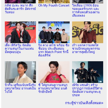
กลัฟ ปะทะ หมาก ศึก
Oh My Fourth Concert
วิลเลี่ยม LYKN ย้อน
ตัดสินชะตารัก อัศจรรย์
รอยแผลรักแรก และ
วันทอง
การค้นพบตัวเองผ่าน
เสียงเพลง
เติ้ล เฟิร์สวัน จัดเต็ม
ปิง ควง เตโช พร้อม ซิง
เก้า แจกความสดใส
ความสนุกในงานแฟน
ชิม่อน ประเดิมตอน
ชวนปักหมุดมหกรรม
มีตสุดอบอุ่น
แรก Match Point รักนี้
อาหารสุดยิ่งใหญ่
ต้องเสิร์ฟ
บิวกิ้น เตรียมนับหนึ่งรับ
ซี ใส่ลูกเล่นความสนุก
เพิร์ธ แซนต้า สร้าง
บทบาทใหม่ ยากแต่เป็น
ผ่านบทบาทใหม่ มนต์
ปรากฏการณ์เคมีปีศาจ
ไปได้
รักฮักอีหลี
จัดเต็มความสนุกทะลุ
ปรอท
กระทู้ข่าวบันเทิงทั้งหมด»