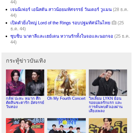
44)
เจนนิเฟอร์ เอนิสตัน สาวน้อยมหัศจรรย์ วันเดอร์ วูแมน
(28 ธ.ค.
44)
เปิดตัวยิ่งใหญ่ Lord of the Rings รอบปฐมทัศน์ในไทย
(25
ธ.ค. 44)
ซุบซิบ นาตาลีและเฮย์เดน หวานรักทั้งในจอและนอกจอ
(25 ธ.ค.
44)
กระทู้ข่าวบันเทิง
กลัฟ ปะทะ หมาก ศึก
Oh My Fourth Concert
วิลเลี่ยม LYKN ย้อน
ตัดสินชะตารัก อัศจรรย์
รอยแผลรักแรก และ
วันทอง
การค้นพบตัวเองผ่าน
เสียงเพลง