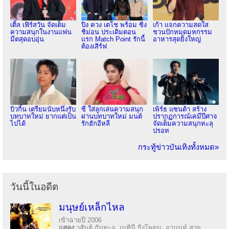
เติ้ล เฟิร์สวัน จัดเต็ม
ปิง ควง เตโช พร้อม ซิง
เก้า แจกความสดใส
ความสนุกในงานแฟน
ชิม่อน ประเดิมตอน
ชวนปักหมุดมหกรรม
มีตสุดอบอุ่น
แรก Match Point รักนี้
อาหารสุดยิ่งใหญ่
ต้องเสิร์ฟ
บิวกิ้น เตรียมนับหนึ่งรับ
ซี ใส่ลูกเล่นความสนุก
เพิร์ธ แซนต้า สร้าง
บทบาทใหม่ ยากแต่เป็น
ผ่านบทบาทใหม่ มนต์
ปรากฏการณ์เคมีปีศาจ
ไปได้
รักฮักอีหลี
จัดเต็มความสนุกทะลุ
ปรอท
กระทู้ข่าวบันเทิงทั้งหมด»
วันนี้ในอดีต
มนุษย์เหล็กไหล
เข้าฉายปี 2006
แสดง
วสันต์ กันทะอู, เมทินี กิ่งโพยม, อานนท์ สาย