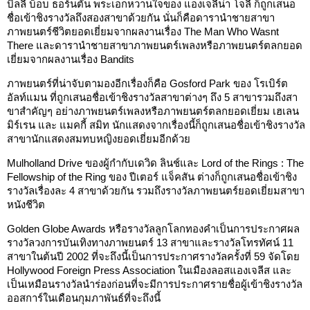
บิลลี่ บ็อบ ธอร์นตัน พระเอกหวานใจของ แองเจลีน่า โจลี ก็ถูกเสนอ
ชื่อเข้าชิงรางวัลถึงสองสาขาด้วยกัน นั่นก็คือดารานำชายสาขา
ภาพยนตร์ชีวิตยอดเยี่ยมจากผลงานเรื่อง The Man Who Wasnt
There และดารานำชายสาขาภาพยนตร์เพลงหรือภาพยนตร์ตลกยอด
เยี่ยมจากผลงานเรื่อง Bandits
ภาพยนตร์ที่น่าจับตามองอีกเรื่องก็คือ Gosford Park ของ โรเบิร์ต
อัลท์แมน ที่ถูกเสนอชื่อเข้าชิงรางวัลสาขาต่างๆ ถึง 5 สาขารวมถึงสา
ขาสำคัญๆ อย่างภาพยนตร์เพลงหรือภาพยนตร์ตลกยอดเยี่ยม เฮเลน
มิร์เรน และ แมคกี้ สมิท นักแสดงจากเรื่องนี้ก็ถูกเสนอชื่อเข้าชิงรางวัล
สาขานักแสดงสมทบหญิงยอดเยี่ยมอีกด้วย
Mulholland Drive ของผู้กำกับเดวิด ลินช์และ Lord of the Rings : The
Fellowship of the Ring ของ ปีเตอร์ แจ็คสัน ต่างก็ถูกเสนอชื่อเข้าชิง
รางวัลเรื่องละ 4 สาขาด้วยกัน รวมถึงรางวัลภาพยนตร์ยอดเยี่ยมสาขา
หนังชีวิต
Golden Globe Awards หรือรางวัลลูกโลกทองคำเป็นการประกาศผล
รางวัลวงการบันเทิงทางภาพยนตร์ 13 สาขาและรางวัลโทรทัศน์ 11
สาขาในต้นปี 2002 ที่จะถึงนี้เป็นการประกาศรางวัลครั้งที่ 59 จัดโดย
Hollywood Foreign Press Association ในเมืองลอสแองเจลีส และ
เป็นเหมือนรางวัลนำร่องก่อนที่จะมีการประกาศรายชื่อผู้เข้าชิงรางวัล
ออสการ์ในเดือนกุมภาพันธ์ที่จะถึงนี้