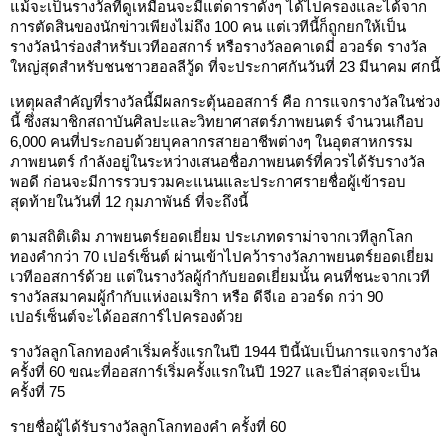
แม้จะเป็นรางวัลที่ดูเหมือนจะมีแต่ดาราดังๆ ได้ไปครองและได้จาก
การตัดสินของนักข่าวเพียงไม่ถึง 100 คน แต่เวทีนี้ก็ถูกยกให้เป็น
รางวัลนำร่องสำหรับเวทีออสการ์ หรือรางวัลอคาเดมี่ อวอร์ด รางวัล
ใหญ่สุดสำหรับชนชาวฮอลลีวู้ด ที่จะประกาศกันวันที่ 23 มีนาคม ศกนี้
เหตุผลสำคัญที่รางวัลนี้มีผลกระตุ้นออสการ์ คือ การแจกรางวัลในช่วง
นี้ ซึ่งสมาชิกสถาบันศิลปะและวิทยาศาสตร์ภาพยนตร์ จำนวนเกือบ
6,000 คนที่ประกอบด้วยบุคลากรสายอาชีพต่างๆ ในอุตสาหกรรม
ภาพยนตร์ กำลังอยู่ในระหว่างเสนอชื่อภาพยนตร์ที่ควรได้รับรางวัล
พอดี ก่อนจะมีการรวบรวมคะแนนและประกาศรายชื่อผู้เข้ารอบ
สุดท้ายในวันที่ 12 กุมภาพันธ์ ที่จะถึงนี้
ตามสถิติเดิม ภาพยนตร์ยอดเยี่ยม ประเภทดราม่าจากเวทีลูกโลก
ทองคำกว่า 70 เปอร์เซ็นต์ ผ่านเข้าไปคว้ารางวัลภาพยนตร์ยอดเยี่ยม
เวทีออสการ์ด้วย แต่ในรางวัลผู้กำกับยอดเยี่ยมนั้น คนที่ชนะจากเวที
รางวัลสมาคมผู้กำกับแห่งอเมริกา หรือ ดีจีเอ อวอร์ด กว่า 90
เปอร์เซ็นต์จะได้ออสการ์ไปครองด้วย
รางวัลลูกโลกทองคำเริ่มครั้งแรกในปี 1944 ปีนี้นับเป็นการแจกรางวัล
ครั้งที่ 60 ขณะที่ออสการ์เริ่มครั้งแรกในปี 1927 และปีล่าสุดจะเป็น
ครั้งที่ 75
รายชื่อผู้ได้รับรางวัลลูกโลกทองคำ ครั้งที่ 60