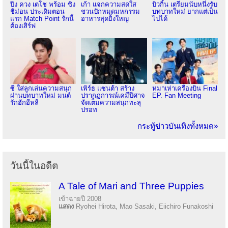
ปิง ควง เตโช พร้อม ซิง
เก้า แจกความสดใส
บิวกิ้น เตรียมนับหนึ่งรับ
ชิม่อน ประเดิมตอน
ชวนปักหมุดมหกรรม
บทบาทใหม่ ยากแต่เป็น
แรก Match Point รักนี้
อาหารสุดยิ่งใหญ่
ไปได้
ต้องเสิร์ฟ
ซี ใส่ลูกเล่นความสนุก
เพิร์ธ แซนต้า สร้าง
หมาเห่าเครื่องบิน Final
ผ่านบทบาทใหม่ มนต์
ปรากฏการณ์เคมีปีศาจ
EP. Fan Meeting
รักฮักอีหลี
จัดเต็มความสนุกทะลุ
ปรอท
กระทู้ข่าวบันเทิงทั้งหมด»
วันนี้ในอดีต
A Tale of Mari and Three Puppies
เข้าฉายปี 2008
แสดง
Ryohei Hirota, Mao Sasaki, Eiichiro Funakoshi