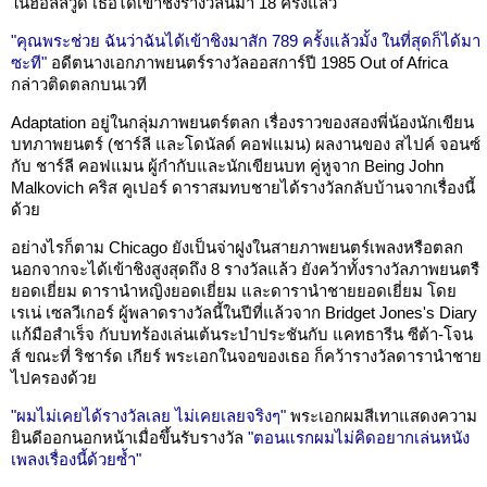
ในฮอลลีวู้ด เธอได้เข้าชิงรางวัลนี้มา 18 ครั้งแล้ว
"คุณพระช่วย ฉันว่าฉันได้เข้าชิงมาสัก 789 ครั้งแล้วมั้ง ในที่สุดก็ได้มา
ซะที"
อดีตนางเอกภาพยนตร์รางวัลออสการ์ปี 1985 Out of Africa
กล่าวติดตลกบนเวที
Adaptation อยู่ในกลุ่มภาพยนตร์ตลก เรื่องราวของสองพี่น้องนักเขียน
บทภาพยนตร์ (ชาร์ลี และโดนัลด์ คอฟแมน) ผลงานของ สไปค์ จอนซ์
กับ ชาร์ลี คอฟแมน ผู้กำกับและนักเขียนบท คู่หูจาก Being John
Malkovich คริส คูเปอร์ ดาราสมทบชายได้รางวัลกลับบ้านจากเรื่องนี้
ด้วย
อย่างไรก็ตาม Chicago ยังเป็นจ่าฝูงในสายภาพยนตร์เพลงหรือตลก
นอกจากจะได้เข้าชิงสูงสุดถึง 8 รางวัลแล้ว ยังคว้าทั้งรางวัลภาพยนตรื
ยอดเยี่ยม ดารานำหญิงยอดเยี่ยม และดารานำชายยอดเยี่ยม โดย
เรเน่ เซลวีเกอร์ ผู้พลาดรางวัลนี้ในปีที่แล้วจาก Bridget Jones's Diary
แก้มือสำเร็จ กับบทร้องเล่นเต้นระบำประชันกับ แคทธารีน ซีต้า-โจน
ส์ ขณะที่ ริชาร์ด เกียร์ พระเอกในจอของเธอ ก็คว้ารางวัลดารานำชาย
ไปครองด้วย
"ผมไม่เคยได้รางวัลเลย ไม่เคยเลยจริงๆ"
พระเอกผมสีเทาแสดงความ
ยินดีออกนอกหน้าเมื่อขึ้นรับรางวัล
"ตอนแรกผมไม่คิดอยากเล่นหนัง
เพลงเรื่องนี้ด้วยซ้ำ"