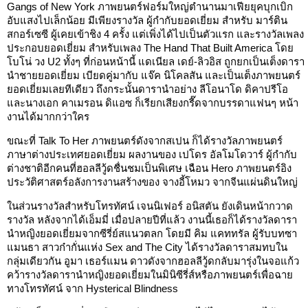
Gangs of New York ภาพยนตร์ฟอร์มใหญ่ตำนานมาเฟียยุคบุกเบิก
อับแสงไปเล็กน้อย มีเพียงรางวัล ผู้กำกับยอดเยี่ยม สำหรับ มาร์ติน
สกอร์เซซี ผู้เคยเข้าชิง 4 ครั้ง แต่เพิ่งได้ไปเป็นตัวแรก และรางวัลเพลง
ประกอบยอดเยี่ยม สำหรับเพลง The Hand That Built America โดย
โบโน่ วง U2 ทั้งๆ ที่ก่อนหน้านี้ แดเนียล เดย์-ลิวอิส ถูกยกเป็นเต็งดารา
นำชายยอดเยี่ยม เบียดคู่มากับ แจ๊ค นิโคลสัน และเป็นเต็งภาพยนตร์
ยอดเยี่ยมเลยทีเดียว ถึงกระนั้นดารานำอย่าง ลีโอนาโด ดิคาปรีโอ
และนางเอก คาเมรอน ดิแอซ ก็เรียกเสียงกรี๊ดจากบรรดาแฟนๆ หน้า
งานได้มากกว่าใคร
ขณะที่ Talk To Her ภาพยนตร์ดังจากสเปน ก็ได้รางวัลภาพยนตร์
ภาษาต่างประเทศยอดเยี่ยม ผลงานของ เปโดร อัลโมโดวาร์ ผู้กำกับ
ต่างชาติอีกคนที่ฮอลลีวู้ดชื่นชมเป็นพิเศษ เฉือน Hero ภาพยนตร์อิง
ประวัติศาสตร์อลังการงานสร้างของ จางอี้โหมว จากจีนแผ่นดินใหญ่
ในส่วนรางวัลสำหรับโทรทัศน์ เจนนิเฟอร์ อนิสตัน ยังเดินหน้ากวาด
รางวัล หลังจากได้เอ็มมี่ เมื่อปลายปีที่แล้ว งานนี้เธอก็ได้รางวัลดารา
นำหญิงยอดเยี่ยมจากซีรี่ย์สแนวตลก โดยมี คิม แคททรัล ผู้รับบทซา
แมนธา สาวก๋ากั่นแห่ง Sex and The City ได้รางวัลดาราสมทบใน
กลุ่มเดียวกัน อูมา เธอร์แมน ดาวดังจากฮอลลีวู้ดกลับมารุ่งในจอแก้ว
คว้ารางวัลดารานำหญิงยอดเยี่ยมในมินิซีรี่ส์หรือภาพยนตร์เพื่อฉาย
ทางโทรทัศน์ จาก Hysterical Blindness