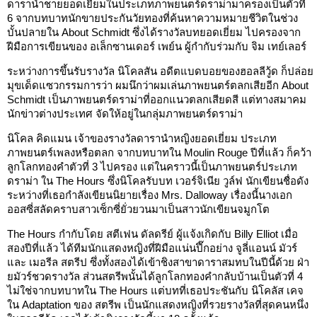
ดารานำชายยอดเยี่ยมในประเภทภาพยนตร์ดราม่ามาครองเป็นตัวที่
6 จากบทบาทนักขายประกันวัยทองที่ค้นหาความหมายชีวิตในช่วง
บั้นปลายใน About Schmidt ซึ่งได้รางวัลบทยอดเยี่ยม ไปครองจาก
ฝีมือการเขียนของ อเล็กซานเดอร์ เพย์น ผู้กำกับร่วมกับ จิม เทย์เลอร์
ระหว่างการขึ้นรับรางวัล นิโคลสัน อดีตแบดบอยของฮอลลีวู้ด ก็ปล่อย
มุขเด็ดแซวกรรมการว่า ผมนึกว่าผมเล่นภาพยนตร์ตลกเสียอีก About
Schmidt เป็นภาพยนตร์ดราม่าที่ออกแนวตลกเสียดสี แต่ทางสมาคม
นักข่าวต่างประเทศ จัดให้อยู่ในกลุ่มภาพยนตร์ดราม่า
นิโคล คิดแมน เจ้าของรางวัลดารานำหญิงยอดเยี่ยม ประเภท
ภาพยนตร์เพลงหรือตลก จากบทบาทใน Moulin Rouge ปีที่แล้ว ก็คว้า
ลูกโลกทองคำตัวที่ 3 ไปครอง แต่ในคราวนี้เป็นภาพยนตร์ประเภท
ดราม่า ใน The Hours ซึ่งนิโคลรับบท เวอร์จิเนีย วูล์ฟ นักเขียนชื่อดัง
ระหว่างที่เธอกำลังเขียนนิยายเรื่อง Mrs. Dalloway เรื่องนี้นางเอก
ออสซี่สลัดคราบสาวเซ็กซี่ยั่วยวนมาเป็นสาวนักเขียนจมูกโต
The Hours กำกับโดย สตีเฟน ดัลดรีย์ ผู้แจ้งเกิดกับ Billy Elliot เมื่อ
สองปีที่แล้ว ได้ทีมนักแสดงหญิงที่ฝีมือแน่นปึ๊กอย่าง จูลี่แอนน์ มัวร์
และ เมอรีล สตรีป ซึ่งทั้งสองได้เข้าชิงสาขาดาราสมทบในปีนี้ด้วย ฝ่า
ยมัวร์ชวดรางวัล ส่วนสตรีพนั้นได้ลูกโลกทองคำกลับบ้านเป็นตัวที่ 4
ไม่ใช่จากบทบาทใน The Hours แต่บทที่เธอประชันกับ นิโคลัส เคจ
ใน Adaptation ของ สตรีพ เป็นนักแสดงหญิงที่รวยรางวัลที่สุดคนหนึ่ง