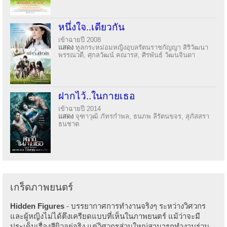
หนึ่งใจ..เดียวกัน
เข้าฉายปี 2008
แสดง
ทูลกระหม่อมหญิงอุบลรัตนราชกัญญา สิริวัฒนา
พรรณวดี, ศุกลวัฒน์ คณารส, ศิรพันธ์ วัฒนจินดา
ฝากไว้..ในกายเธอ
เข้าฉายปี 2014
แสดง
จุฑาวุฒิ ภัทรกำพล, ธนภพ ลีรัตนขจร, สุภัสสรา
ธนชาต
เกร็ดภาพยนตร์
Hidden Figures
- บรรยากาศการทำงานจริงๆ ระหว่างวิศวกร
และผู้หญิงไม่ได้ตึงเครียดแบบที่เห็นในภาพยนตร์ แม้ว่าจะมี
ประเด็นเรื่องสีผิวอยู่จริง แต่วิศวกรส่วนใหญ่สามารถทำงานร่วม