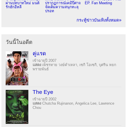
ผ่านบทบาทใหม่ มนต์
ปรากฏการณ์เคมีปีศาจ
EP. Fan Meeting
รักฮักอีหลี
จัดเต็มความสนุกทะลุ
ปรอท
กระทู้ข่าวบันเทิงทั้งหมด»
วันนี้ในอดีต
คู่แรด
เข้าฉายปี 2007
แสดง
เพ็ชรทาย วงษ์คำเหลา, เซกิ โอเซกิ, บุศริน หยก
พรายพันธ์
The Eye
เข้าฉายปี 2002
แสดง
Chutcha Rujinanon, Angelica Lee, Lawrence
Chou