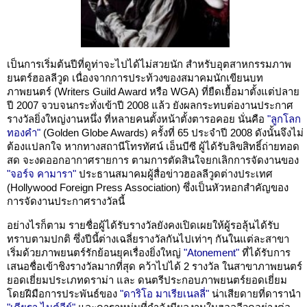
เป็นการเริ่มต้นปีที่ดูท่าจะไปได้ไม่สวยนัก สำหรับอุตสาหกรรมภาพ
ยนตร์ฮอลลีวูด เนื่องจากการประท้วงของสมาคมนักเขียนบท
ภาพยนตร์ (Writers Guild Award หรือ WGA) ที่ยืดเยื้อมาตั้งแต่ปลาย
ปี 2007 จวบจนกระทั่งเข้าปี 2008 แล้ว ยังผลกระทบต่องานประกาศ
รางวัลยิ่งใหญ่งานหนึ่ง ที่หลายคนตั้งหน้าตั้งตารอคอย นั่นคือ
"ลูกโลก
ทองคำ"
(Golden Globe Awards) ครั้งที่ 65 ประจำปี 2008 ดังนั้นจึงไม่
ต้องแปลกใจ หากทางสถานีโทรทัศน์ เอ็นบีซี ผู้ได้รับลิขสิทธิ์ถ่ายทอด
สด จะงดออกอากาศรายการ ตามการตัดสินใจยกเลิกการจัดงานของ
"จอร์จ คามารา"
ประธานสมาคมผู้สื่อข่าวฮอลลีวูดต่างประเทศ
(Hollywood Foreign Press Association) ซึ่งเป็นหัวหอกสำคัญของ
การจัดงานประกาศรางวัลนี้
อย่างไรก็ตาม รายชื่อผู้ได้รับรางวัลยังคงเปิดเผยให้ผู้รอลุ้นได้รับ
ทราบตามปกติ ซึ่งปีนี้ต่างเฉลี่ยรางวัลกันไปเท่าๆ กันในแต่ละสาขา
เริ่มด้วยภาพยนตร์รักย้อนยุคเรื่องยิ่งใหญ่
"Atonement"
ที่ได้รับการ
เสนอชื่อเข้าชิงรางวัลมากที่สุด คว้าไปได้ 2 รางวัล ในสาขาภาพยนตร์
ยอดเยี่ยมประเภทดราม่า และ ดนตรีประกอบภาพยนตร์ยอดเยี่ยม
โดยฝีมือการประพันธ์ของ
"ดาริโอ มาเรียเนลลี่"
น่าเสียดายที่ดารานำ