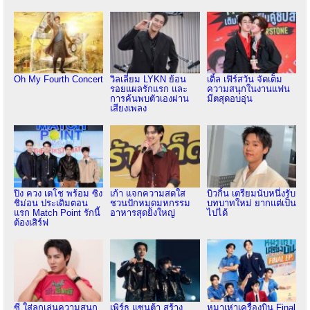
Oh My Fourth Concert
วิลเลี่ยม LYKN ย้อน
เติ้ล เฟิร์สวัน จัดเต็ม
รอยแผลรักแรก และ
ความสนุกในงานแฟน
การค้นพบตัวเองผ่าน
มีตสุดอบอุ่น
เสียงเพลง
ปิง ควง เตโช พร้อม ซิง
เก้า แจกความสดใส
บิวกิ้น เตรียมนับหนึ่งรับ
ชิม่อน ประเดิมตอน
ชวนปักหมุดมหกรรม
บทบาทใหม่ ยากแต่เป็น
แรก Match Point รักนี้
อาหารสุดยิ่งใหญ่
ไปได้
ต้องเสิร์ฟ
ซี ใส่ลูกเล่นความสนุก
เพิร์ธ แซนต้า สร้าง
หมาเห่าเครื่องบิน Final