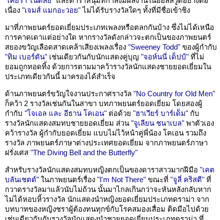
"เคียรา ไนต์ลีย์"
และดาราหนุ่มที่กำลังมีผลงานในฮอลลีวูดอย่างต่อ
เนื่อง
"เจมส์ แมกอะวอย"
ไม่ได้รับรางวัลใดๆ ทั้งที่มีชื่อเข้าชิง
มาที่ภาพยนตร์ยอดเยี่ยมประเภทเพลงหรือตลกกันบ้าง ซึ่งไม่ได้เหนือ
การคาดเดาแต่อย่างใด หากรางวัลดังกล่าวจะตกเป็นของภาพยนตร์
สยองขวัญเลือดสาดเคล้าเสียงเพลงเรื่อง
"Sweeney Todd"
ของผู้กำกับ
"ทิม เบอร์ตัน"
เช่นเดียวกันกับนักแสดงคู่บุญ
"จอห์นนี่ เด็ปป์"
ที่ไม่
ยอมถูกทอดทิ้ง ด้วยการตามมาคว้ารางวัลนักแสดงชายยอดเยี่ยมใน
ประเภทเดียวกันนี้ มาครองได้สำเร็จ
ด้านภาพยนตร์ขวัญใจงานประกาศรางวัล
"No Country for Old Men"
ก็คว้า 2 รางวัลเช่นกันในสาขา บทภาพยนตร์ยอดเยี่ยม โดยสองผู้
กำกับ
"โจเอล และ อีธาน โคเอน"
ต่อด้วย
"ฮาเวียร์ บาร์เด็ม"
กับ
รางวัลนักแสดงสมทบชายยอดเยี่ยม ส่วน
"จูเลียน ชนาเบล"
พาตัวเอง
คว้ารางวัล ผู้กำกับยอดเยี่ยม แบบไม่ไว้หน้าคู่พี่น้อง โคเอน รวมถึง
รางวัล ภาพยนตร์ภาษาต่างประเทศยอดเยี่ยม จากภาพยนตร์ภาษา
ฝรั่งเศส
"The Diving Bell and the Butterfly"
สำหรับรางวัลนักแสดงสมทบหญิงตกเป็นของดาราสาวมากฝีมือ
"เคต
บลันเชตต์"
ในภาพยนตร์เรื่อง
"I'm Not There"
ขณะที่
"จูลี่ คริสตี"
ที่
กวาดรางวัลมาแล้วนับไม่ถ้วน นั้นมาไกลเกินกว่าจะหันหลังกลับหาก
ไม่ได้หอบหิ้วรางวัล นักแสดงนำหญิงยอดเยี่ยมประเภทดราม่า จาก
บทบาทของหญิงชราผู้ต้องทนทุกข์กับโรคสมองเสื่อม ติดมือไปด้วย
เช่นเดียวกันกับรางวัลนักแสดงนำชายยอดเยี่ยมประเภทดราม่า ที่