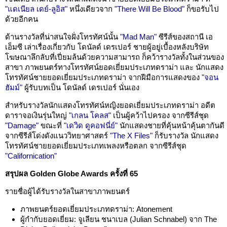
"แดเนียล เดย์-ลูอิส"
หนึ่งเดียวจาก
"There Will Be Blood"
ก็ขอรับไป
ด้วยอีกคน
ด้านรางวัลที่น่าสนใจฝั่งโทรทัศน์นั้น
"Mad Man"
ซีรีส์ของสถานี เอ
เอ็มซี เล่าเรื่องเกี่ยวกับ โดนัลด์ เดรเปอร์ ชายผู้อยู่เบื้องหลังบริษัท
โฆษณาลึกลับที่เปี่ยมล้นด้วยความสามารถ ก็คว้ารางวัลทั้งในส่วนของ
สาขา ภาพยนตร์ทางโทรทัศน์ยอดเยี่ยมประเภทดราม่า และ นักแสดง
โทรทัศน์ชายยอดเยี่ยมประเภทดราม่า จากฝีมือการแสดงของ
"จอน
ฮัมม์"
ผู้รับบทเป็น โดนัลด์ เดรเปอร์ นั่นเอง
สำหรับรางวัลนักแสดงโทรทัศน์หญิงยอดเยี่ยมประเภทดราม่า อดีต
ดาราจอเงินรุ่นใหญ่
"เกลน โคลส"
เป็นผู้คว้าไปครอง จากซีรีส์ชุด
"Damage"
ขณะที่
"เดวิด ดูคอฟนี่ย์"
นักแสดงชายที่คุ้นหน้าคุ้นตากันดี
จากซีรีส์โด่งดังแนววิทยาศาสตร์
"The X Files"
ก็รับรางวัล นักแสดง
โทรทัศน์ชายยอดเยี่ยมประเภทเพลงหรือตลก จากซีรีส์ชุด
"Californication"
สรุปผล Golden Globe Awards ครั้งที่ 65
รายชื่อผู้ได้รับรางวัลในสาขาภาพยนตร์
ภาพยนตร์ยอดเยี่ยมประเภทดราม่า: Atonement
ผู้กำกับยอดเยี่ยม: จูเลียน ชนาเบล (Julian Schnabel) จาก The