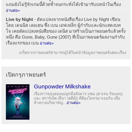
แถมยังไม่รู้จักเกมนี้ด้วยซ้ำจนกระทั่งได้เข้ามารับบทนำในเรื่อง
อ่านต่อ»
Live by Night
- ดัดแปลงจากหนังสือเรื่อง Live by Night เขียน
โดย เดนนิส เลอเฮน ซึ่ง เบน เอฟเฟล็ก ผู้กำกับและนักแสดงบท
โจ เคยดัดแปลงหนังสือของ เดนิส มาสร้างเป็นภาพยนตร์แล้วครั้ง
หนึ่ง คือ Gone, Baby, Gone (2007) ที่เป็นภาพยนตร์ผลงานกำกับ
เรื่องแรกของ เบน
อ่านต่อ»
เกร็ดจากภาพยนตร์สามารถดูได้ในหน้าข้อมูลภาพยนตร์แต่ละเรื่อง
เปิดกรุภาพยนตร์
Gunpowder Milkshake
เรื่องราวของสองแม่ลูกมือสังหาร แซม (คาเรน กิลแลน)
และ สการ์เล็ต (ลีนา เฮดีย์)) ที่ต้องโคจรมาเจอกัน เพื่อ
ล้างบางแก๊งอาชญ...
อ่านต่อ»