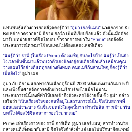
แฟนพันธุ์แท้วงการฮอลลีวูดคงรู้ดีว่า
"อูม่า เธอร์แมน"
นางเอกจาก Kill
Bill หย่าขาดจากสามี อีธาน ฮอว์ก เป็นที่เรียบร้อยแล้ว ดังนั้นเมื่อต้อง
มารับบทม่ายสาวที่จิตใจบอบช้ำจากการหย่าใน
"Prime"
เธอจึงดึง
ประสบการณ์ตรงมาใช้จนแทบไม่ต้องแสดงเลยทีเดียว
"ฉันรู้ดีว่า ราฟี่ (ในเรื่อง Prime) ต้องเผชิญกับอะไรบ้าง ฉันรู้ว่าเป็นยัง
ไงเวลาตื่นขึ้นมาแล้วพบว่าตัวเองต้องอยู่คนเดียวอีกแล้ว เหมือนคุณ
วางแผนไว้อย่างดีแต่ทุกอย่างพังหมด คนอเมริกันส่วนใหญ่ก็คงรู้ดีว่า
เป็นยังไง"
อูม่า เผย
อูม่า กับ อีธาน แยกทางกันเมื่อฤดูร้อนปี 2003 หลังแต่งงานกันมา 5 ปี
และเพิ่งขึ้นศาลจัดการคดีหย่าจนเรียบร้อยไปเมื่อไม่นาน
ประสบการณ์นี้เองที่ทำให้เธอเข้าถึงตัวละครได้ง่ายขึ้น ซึ่ง อูม่า กล่าว
เสริมว่า
"เป็นเรื่องจริงของคนที่อยู่ในสถานการณ์นั้น ซึ่งเป็นสภาพที่
อ่อนแอเปราะบาง ฉันชื่นชมหนังในจุดนี้มาก สำหรับฉัน การเข้ามารับ
บทนี้ไม่ต้องใช้จินตนาการอะไรมากเลย"
Prime เล่าเรื่องราวของ ราฟี่ การ์เด็ท (อูม่า เธอร์แมน) สาวทำงานวัย
กลางคนที่เพิ่งหย่ากับสามี จิตใจจึงกำลังย่ำแย่ เธอไปปรึกษาจิตแพทย์