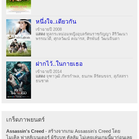
หนึ่งใจ..เดียวกัน
เข้าฉายปี 2008
แสดง
ทูลกระหม่อมหญิงอุบลรัตนราชกัญญา สิริวัฒนา
พรรณวดี, ศุกลวัฒน์ คณารส, ศิรพันธ์ วัฒนจินดา
ฝากไว้..ในกายเธอ
เข้าฉายปี 2014
แสดง
จุฑาวุฒิ ภัทรกำพล, ธนภพ ลีรัตนขจร, สุภัสสรา
ธนชาต
เกร็ดภาพยนตร์
Assassin's Creed
- สร้างจากเกม Assassin's Creed โดย
ไมเคิล ฟาสส์เบนเดอร์ ผู้รับบท คัลลัม ไม่เคยเล่นเกมนี้มาก่อนเลย