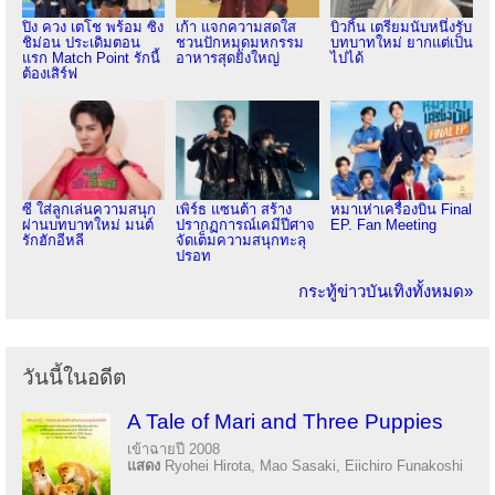
ปิง ควง เตโช พร้อม ซิง
เก้า แจกความสดใส
บิวกิ้น เตรียมนับหนึ่งรับ
ชิม่อน ประเดิมตอน
ชวนปักหมุดมหกรรม
บทบาทใหม่ ยากแต่เป็น
แรก Match Point รักนี้
อาหารสุดยิ่งใหญ่
ไปได้
ต้องเสิร์ฟ
ซี ใส่ลูกเล่นความสนุก
เพิร์ธ แซนต้า สร้าง
หมาเห่าเครื่องบิน Final
ผ่านบทบาทใหม่ มนต์
ปรากฏการณ์เคมีปีศาจ
EP. Fan Meeting
รักฮักอีหลี
จัดเต็มความสนุกทะลุ
ปรอท
กระทู้ข่าวบันเทิงทั้งหมด»
วันนี้ในอดีต
A Tale of Mari and Three Puppies
เข้าฉายปี 2008
แสดง
Ryohei Hirota, Mao Sasaki, Eiichiro Funakoshi