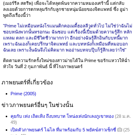
(เมอร์รีล สตรีพ) เพื่อจะได้หลุดพ้นจากความหมองเศร้านี้ แต่กลับ
ลงเอยด้วยการตกหลุมรักกับลูกชายหนุ่มน้อยของจิตแพทย์ ซึ่ง อูม่า
พูดถึงเรื่องนี้ว่า
"Prime ไม่เหมือนหนังโรแมนติกคอเมดี้ฮอลลีวูดทั่วไป ไม่ใช่ว่าฉันไม่
ชอบหนังพวกนั้นหรอกนะ ฉันชอบ แต่เรื่องนี้เปี่ยมด้วยความรู้สึก หลัก
แหลม ตลก และมีชีวิตชีวามากกว่า อีกอย่างฉันรู้สึกอินกับบทนี้มาก
เพราะฉันเองก็เคยปรึกษาจิตแพทย์ และบทหนังก็เหมือนที่หมอบอก
ฉันเลย เพราะงั้นฉันจึงไม่คิดมาก พออ่านบทจบปุ๊บก็รู้สึกเลยว่าใช่"
ติดตามความรักครั้งใหม่ของสาวม่ายได้ใน Prime ขอรักแหววให้ฉ่ำ
หัวใจ วันที่ 2 กุมภาพันธ์ นี้ ที่โรงภาพยนตร์
ภาพยนตร์ที่เกี่ยวข้อง
Prime (2005)
ข่าวภาพยนตร์อื่นๆ ในช่วงนั้น
คุยกับ เท่ง เถิดเทิง ถึงบทบาท โหน่งเท่งนักเลงภูเขาทอง
(28 ม.ค.
49)
เปิดตัวภาพยนตร์ ไฉไล ที่มาพร้อมกับ 5 พยัคฆ์สาวเซ็กซี่
(25