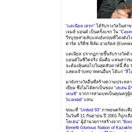
"แดเนียล เครก"
ได้รับรางวัลในสา
เจมส์ บอนด์ เป็นครั้งแรก ใน
"Casin
วีรบุรุษสายลับแห่งอังกฤษที่โด่งดั
ดาร์ด บริติช ฟิล์ม อวอร์ดส (Eveni
แดเนียล ปรากฏกายขึ้นรับรางวัลด้
บอนด์ในชีวิตจริง นั่นคือ แฟนสาว
จะต้องลุ้นต่อไปในสุดสัปดาห์นี้ คือ
แสดงเจ้าบทบาทคนอื่นๆ ได้แก่
"ลี
มายังรางวัลอื่นที่สร้างความประ
เยี่ยม ซึ่งไม่ได้ตกเป็นของ
"เฮเลน มิ
เดนช์"
จากการสวมบทเป็นคุณครูผู้ท
Scandal"
แทน
ขณะที่
"United 93"
ภาพยนตร์สะเทือน
ในวันที่ 11 กันยายน ปี 2001 ก็ถูกเ
โคเฮน"
ผู้อำนวยการสร้างจาก
"Bora
Benefit Glorious Nation of Kazakh