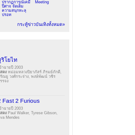
ปรากฏการณ์เคมี
Meeting
ปีศาจ จัดเต็ม
ความสนุกทะลุ
ปรอท
กระทู้ข่าวบันเทิงทั้งหมด»
สุริโยไท
ข้าฉายปี 2003
แสดง
หม่อมหลวงปิยาภัสร์ ภิรมย์ภักดี,
รัณยู วงศ์กระจ่าง, พงษ์พัฒน์ วชิร
รรจง
2 Fast 2 Furious
ข้าฉายปี 2003
แสดง
Paul Walker, Tyrese Gibson,
va Mendes