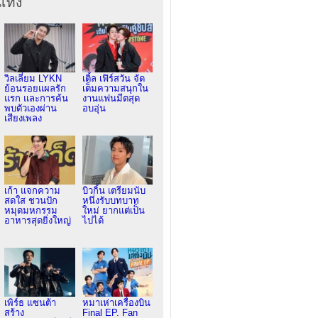
เทิง
วิลเลี่ยม LYKN
เติ้ล เฟิร์สวัน จัด
ย้อนรอยแผลรัก
เต็มความสนุกใน
แรก และการค้น
งานแฟนมีตสุด
พบตัวเองผ่าน
อบอุ่น
เสียงเพลง
เก้า แจกความ
บิวกิ้น เตรียมนับ
สดใส ชวนปัก
หนึ่งรับบทบาท
หมุดมหกรรม
ใหม่ ยากแต่เป็น
อาหารสุดยิ่งใหญ่
ไปได้
เพิร์ธ แซนต้า
หมาเห่าเครื่องบิน
สร้าง
Final EP. Fan