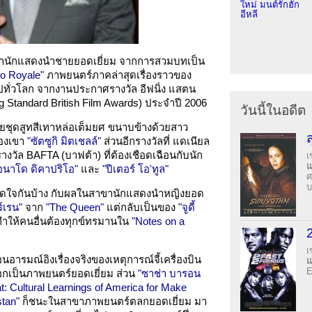
ใหม่ มนต์รักฮัก
อีหลี
ขานักแสดงนำชายยอดเยี่ยม จากการสวมบทเป็น
o Royale"
ภาพยนตร์ภาคล่าสุดเรื่องราวของ
งไปทั่วโลก จากงานประกาศรางวัล อีฟนิ่ง แสตน
ng Standard British Film Awards) ประจำปี 2006
วันนี้ในอดีต
วยชุดสูทสีเทาหล่อเต็มยศ ขนาบข้างด้วยสาว
ของเขา
"ซัตซูกิ มิตเชลล์"
ส่วนอีกรางวัลที่ แดเนียล
 รางวัล BAFTA (บาฟต้า) ที่ต้องเชือดเฉือนกับนัก
เ
โอนาโด ดิคาปริโอ"
และ
"ปีเตอร์ โอ'ทูล"
ศ
บ
หลาดใจกันบ้าง กับผลในสาขานักแสดงนำหญิงยอด
ร์เรน"
จาก
"The Queen"
แต่กลับเป็นของ
"จูดี้
ำให้คนอื่นต้องทุกข์ทรมานใน
"Notes on a
เ
อารมณ์อิงเรื่องจริงของเหตุการณ์จี้เครื่องบิน
E
ลือกเป็นภาพยนตร์ยอดเยี่ยม ส่วน
"ซาช่า บารอน
t: Cultural Learnings of America for Make
stan"
ก็ชนะในสาขาภาพยนตร์ตลกยอดเยี่ยม มา