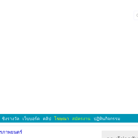
ชิงรางวัล
เว็บบอร์ด
คลิป
โฆษณา
สมัครงาน
ปฏิทินกิจกรรม
ารภาพยนตร์