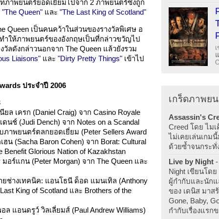
บทภาพยนตร์ยอดเยี่ยมไปจาก 2 ภาพยนตร์ซึ่งถูก
่
"The Queen"
และ
"The Last King of Scotland"
he Queen เป็นคนคว้าในส่วนของรางวัลพิเศษ อ
จากทำให้ภาพยนตร์ของอังกฤษเป็นที่กล่าวขวัญไป
เ
รางวัลดังกล่าวนอกจาก The Queen แล้วยังรวม
us Liaisons"
และ
"Dirty Pretty Things"
เข้าไป
O
Awards ประจำปี 2006
เกร็ดภาพยน
3
ียล เครก (Daniel Craig) จาก Casino Royale
Assassin's Cr
้ เดนช์ (Judi Dench) จาก Notes on a Scandal
Creed โดย ไมเคิ
รับภาพยนตร์ตลกยอดเยี่ยม (Peter Sellers Award
ไม่เคยเล่นเกมนี้
เฮน (Sacha Baron Cohen) จาก Borat: Cultural
ด้วยซ้ำจนกระทั่
e Benefit Glorious Nation of Kazakhstan
์ มอร์แกน (Peter Morgan) จาก The Queen และ
Live by Night
-
Night เขียนโดย 
ายช่างเทคนิค: แอนโธนี ด็อด แมนเทิล (Anthony
ผู้กำกับและนัก
ast King of Scotland และ Brothers of the
ของ เดนิส มาสร้
Gone, Baby, Go
อล แอนดรูว์ วิลเลี่ยมส์ (Paul Andrew Williams)
กำกับเรื่องแรก