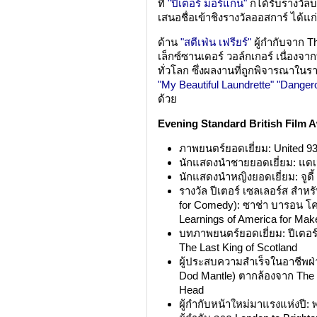
ที่
"ปีเตอร์ มอร์แกน"
ก็ได้รับรางวัล
เสนอชื่อเข้าชิงรางวัลออสการ์ ได้แก
ด้าน
"สตีเฟ่น เฟรียร์"
ผู้กำกับจาก T
เล็กซ์ซานเดอร์ วอล์กเกอร์ เนื่อง
ทั่วโลก ซึ่งผลงานที่ถูกพิจารณาใน
"My Beautiful Laundrette"
"Dangero
ด้วย
Evening Standard British Film 
ภาพยนตร์ยอดเยี่ยม: United 9
นักแสดงนำชายยอดเยี่ยม: แดเน
นักแสดงนำหญิงยอดเยี่ยม: จูดี
รางวัล ปีเตอร์ เซลเลอร์ส สำห
for Comedy): ซาช่า บารอน โค
Learnings of America for Mak
บทภาพยนตร์ยอดเยี่ยม: ปีเตอร
The Last King of Scotland
ผู้ประสบความสำเร็จในอาชีพฝ่
Dod Mantle) ตากล้องจาก The L
Head
ผู้กำกับหน้าใหม่มาแรงแห่งปี: พ