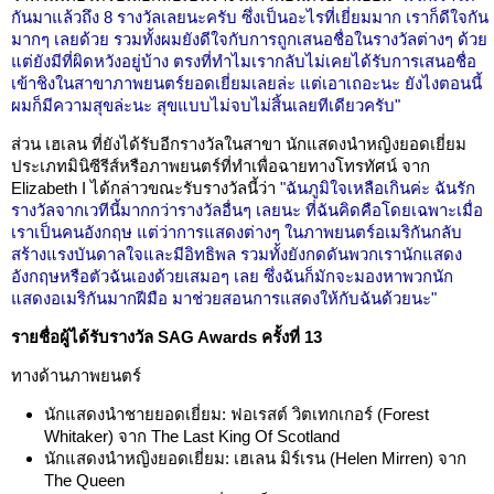
กันมาแล้วถึง 8 รางวัลเลยนะครับ ซึ่งเป็นอะไรที่เยี่ยมมาก เราก็ดีใจกัน
มากๆ เลยด้วย รวมทั้งผมยังดีใจกับการถูกเสนอชื่อในรางวัลต่างๆ ด้วย
แต่ยังมีที่ผิดหวังอยู่บ้าง ตรงที่ทำไมเรากลับไม่เคยได้รับการเสนอชื่อ
เข้าชิงในสาขาภาพยนตร์ยอดเยี่ยมเลยล่ะ แต่เอาเถอะนะ ยังไงตอนนี้
ผมก็มีความสุขล่ะนะ สุขแบบไม่จบไม่สิ้นเลยทีเดียวครับ"
ส่วน เฮเลน ที่ยังได้รับอีกรางวัลในสาขา นักแสดงนำหญิงยอดเยี่ยม
ประเภทมินิซีรีส์หรือภาพยนตร์ที่ทำเพื่อฉายทางโทรทัศน์ จาก
Elizabeth I ได้กล่าวขณะรับรางวัลนี้ว่า
"ฉันภูมิใจเหลือเกินค่ะ ฉันรัก
รางวัลจากเวทีนี้มากกว่ารางวัลอื่นๆ เลยนะ ที่ฉันคิดคือโดยเฉพาะเมื่อ
เราเป็นคนอังกฤษ แต่ว่าการแสดงต่างๆ ในภาพยนตร์อเมริกันกลับ
สร้างแรงบันดาลใจและมีอิทธิพล รวมทั้งยังกดดันพวกเรานักแสดง
อังกฤษหรือตัวฉันเองด้วยเสมอๆ เลย ซึ่งฉันก็มักจะมองหาพวกนัก
แสดงอเมริกันมากฝีมือ มาช่วยสอนการแสดงให้กับฉันด้วยนะ"
รายชื่อผู้ได้รับรางวัล SAG Awards ครั้งที่ 13
ทางด้านภาพยนตร์
นักแสดงนำชายยอดเยี่ยม: ฟอเรสต์ วิตเทกเกอร์ (Forest
Whitaker) จาก The Last King Of Scotland
นักแสดงนำหญิงยอดเยี่ยม: เฮเลน มิร์เรน (Helen Mirren) จาก
The Queen