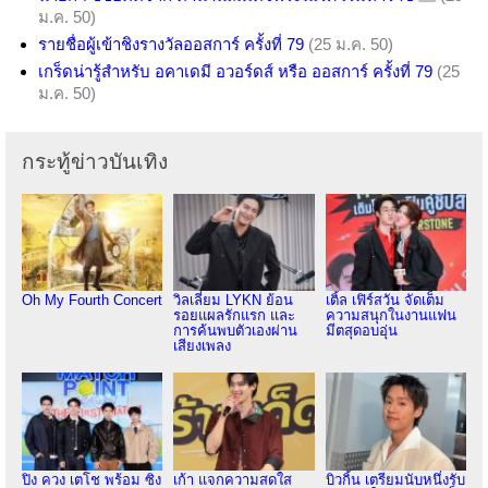
ม.ค. 50)
รายชื่อผู้เข้าชิงรางวัลออสการ์ ครั้งที่ 79
(25 ม.ค. 50)
เกร็ดน่ารู้สำหรับ อคาเดมี อวอร์ดส์ หรือ ออสการ์ ครั้งที่ 79
(25
ม.ค. 50)
กระทู้ข่าวบันเทิง
Oh My Fourth Concert
วิลเลี่ยม LYKN ย้อน
เติ้ล เฟิร์สวัน จัดเต็ม
รอยแผลรักแรก และ
ความสนุกในงานแฟน
การค้นพบตัวเองผ่าน
มีตสุดอบอุ่น
เสียงเพลง
ปิง ควง เตโช พร้อม ซิง
เก้า แจกความสดใส
บิวกิ้น เตรียมนับหนึ่งรับ