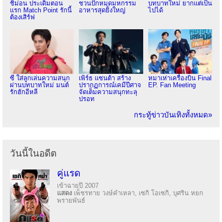
ชิม่อน ประเดิมตอน
ชวนปักหมุดมหกรรม
บทบาทใหม่ ยากแต่เป็น
แรก Match Point รักนี้
อาหารสุดยิ่งใหญ่
ไปได้
ต้องเสิร์ฟ
ซี ใส่ลูกเล่นความสนุก
เพิร์ธ แซนต้า สร้าง
หมาเห่าเครื่องบิน Final
ผ่านบทบาทใหม่ มนต์
ปรากฏการณ์เคมีปีศาจ
EP. Fan Meeting
รักฮักอีหลี
จัดเต็มความสนุกทะลุ
ปรอท
กระทู้ข่าวบันเทิงทั้งหมด»
วันนี้ในอดีต
คู่แรด
เข้าฉายปี 2007
แสดง
เพ็ชรทาย วงษ์คำเหลา, เซกิ โอเซกิ, บุศริน หยก
พรายพันธ์