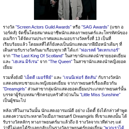
รางวัล
"Screen Actors Guild Awards"
หรือ
"SAG Awards"
(แซก อ
วอร์ดส์) จัดขึ้นโดยสมาคมอาชีพนักแสดงภาพยนตร์และโทรทัศน์ของ
อเมริกา ได้จัดงานประกาศผลและมอบรางวัลครั้งที่ 13 เป็นที่
เรียบร้อยแล้ว โดยผลที่ได้ก็ยังคงเป็นนักแสดงมากฝีมือหน้าเดิมๆ ที่
เดินสายรับรางวัลกันมาเกือบทุกเวที ได้แก่
"ฟอเรสต์ วิตเทกเกอร์"
จาก
"The Last King Of Scotland"
ในสาขานักแสดงนำชายยอดเยี่ยม
และ
"เฮเลน มิร์เรน"
จาก
"The Queen"
ในสาขานักแสดงนำหญิงยอด
เยี่ยม
รวมทั้งยังมี
"เอ็ดดี เมอร์ฟีย์"
และ
"เจนนิเฟอร์ ฮัดสัน"
กับรางวัลนัก
แสดงสมทบชายและหญิงยอดเยี่ยม จากภาพยนตร์เรื่องเดียวกัน
"Dreamgirls"
ส่วนสาขากลุ่มนักแสดงยอดเยี่ยมประเภทภาพยนตร์นั้น
บรรดาผู้รับบทสมาชิกครอบครัวตัวป่วนใน
"Little Miss Sunshine"
เป็นผู้ชนะไป
หลังเวทีในงานวันนั้น นักแสดงอารมณ์ดี อย่าง เอ็ดดี้ ยังได้กล่าวคำพูด
แสดงความประหลาดใจเมื่อภาพยนตร์ Dreamgirls ที่เขาแสดงนั้น ได้
รับรางวัลหลักๆ ทางภาพยนตร์มาแล้วถึง 8 รางวัลจากเวทีต่างๆ แต่
ว่าที่ไม่เคยได้รับเลยกลับเป็นรางวัลภาพยนตร์ยอดเยี่ยม
"พวกเราได้