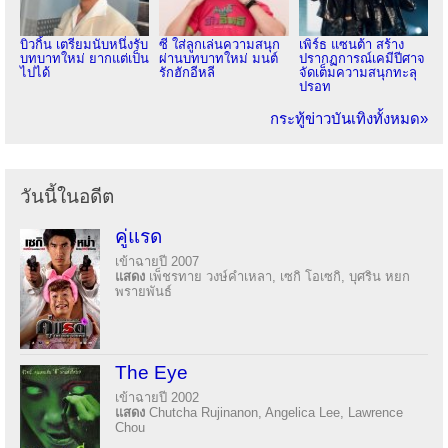
บิวกิ้น เตรียมนับหนึ่งรับ
ซี ใส่ลูกเล่นความสนุก
เพิร์ธ แซนต้า สร้าง
บทบาทใหม่ ยากแต่เป็น
ผ่านบทบาทใหม่ มนต์
ปรากฏการณ์เคมีปีศาจ
ไปได้
รักฮักอีหลี
จัดเต็มความสนุกทะลุ
ปรอท
กระทู้ข่าวบันเทิงทั้งหมด»
วันนี้ในอดีต
คู่แรด
เข้าฉายปี 2007
แสดง
เพ็ชรทาย วงษ์คำเหลา, เซกิ โอเซกิ, บุศริน หยก
พรายพันธ์
The Eye
เข้าฉายปี 2002
แสดง
Chutcha Rujinanon, Angelica Lee, Lawrence
Chou