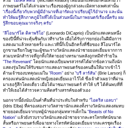
ส่วน
"ไมเคิล คีตัน"
(Michael Keaton) เพื่อนนักแสดงอีกคนเสริมว่า
ภาพยนตร์ไม่ได้เล่าเฉพาะเรื่องของผู้ถูกล่วงละเมิดทางเพศเท่านั้น
"เรื่องนี้เกี่ยวกับพวกผู้มีอำนาจที่เอารัดเอาเปรียบผู้ไร้อำนาจ และนั่น
ทำให้ผมรู้สึกภาคภูมิใจที่ได้เป็นส่วนหนึ่งในภาพยนตร์เรื่องนี้ครับ ผม
รู้สึกขอบคุณมากจริงๆ ครับ"
"ลีโอนาร์โด ดิคาพริโอ"
(Leonardo DiCaprio) เป็นนักแสดงคนหนึ่ง
ของปีนี้ที่น่าจะคุ้นชินกับเวทีรางวัล เมื่อได้รับการยกย่องในฝีมือการ
แสดงมาแล้วหลายครั้ง และเวทีนี้ก็เป็นอีกครั้งที่ชื่อของ ลีโอนาร์โด
ถูกขานเรียกในฐานะผู้ชนะรางวัลนักแสดงนำชายยอดเยี่ยมจากการ
สวมบทนักสำรวจที่ถูกทิ้งให้ตายอย่างทรมานหลังถูกหมีทำร้ายใน
"The Revenant"
โดยนักแสดงเปี่ยมพรสวรรค์ได้ฝากข้อความถึงนัก
แสดงรุ่นใหม่ให้รับชมการแสดงภาพยนตร์ของคนอื่นให้มากเข้าไว้
ด้านเจ้าของบทคุณแม่ใน
"Room"
อย่าง
"บรี ลาร์สัน"
(Brie Larson) ก็
ครองแท่นนักแสดงนำหญิงยอดเยี่ยมเอาไว้ได้ ซึ่งเจ้าตัวเผยว่าที่ผ่าน
มาเธอรู้สึกโดดเดี่ยว เมื่อได้มาชมภาพยนตร์ ทำให้ บรี ได้ค้นพบที่ที่
ทำให้เธอได้สำรวจความคิดสร้างสรรค์ของตัวเอง
นอกจากนี้ยังนับเป็นค่ำคืนที่น่าประทับใจสำหรับ
"ไอดริส เอลบา"
(Idris Elba) ที่ครองสองรางวัลสาขานักแสดงทั้งรางวัลนักแสดงสมทบ
ชายยอดเยี่ยมจากบทผู้นำของกลุ่มทหารเด็กใน
"Beasts of No
Nation"
แล้วยังรวบรางวัลนักแสดงนำชายจากละครโทรทัศน์ขนาด
สั้นหรือภาพยนตร์เพื่อฉายทางโทรทัศน์ยอดเยี่ยมจากละครชุดเรื่อง