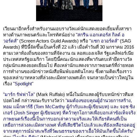
เวียนมาอีกครั้งสำหรับงานมอบรางวัลแด่นักแสดงยอดเยี่ยมทั้งสาขา
ทางด้านภาพยนตร์และโทรทัศน์อย่าง
"สกรีน แอกเตอร์ส กิลด์ อ
วอร์ดส์"
(Screen Actors Guild Awards) หรือ
"แซก อวอร์ดส์"
(SAG
Awards) ที่ปีนี้จัดขึ้นเป็นครั้งที่ 22 แล้ว เมื่อค่ำวันที่ 30 มกราคม 2016
ตามเวลาท้องถิ่นของสถานที่จัดงาน ณ ลอสแองเจลิส รัฐแคลิฟอร์เนีย
ประเทศสหรัฐอเมริกา โดยปีนี้คณะนักแสดงที่พากันตบเท้ายึดรางวัล
กลุ่มนักแสดงยอดเยี่ยมไป คือเหล่านักแสดงจากภาพยนตร์ที่ถ่ายทอด
การทำงานของนักข่าวหนังสือพิมพ์บอสตันโกลบ ซึ่งตามติดเรื่องราว
ของเหล่าบาทหลวงที่ล่วงละเมิดทางเพศเด็ก จนกลายเป็นข่าวใหญ่ใน
เรื่อง
"Spotlight"
"มาร์ก รัฟฟาโล"
(Mark Ruffalo) หนึ่งในนักแสดงผู้รับบทนักข่าวทีมส
ปอตไลต์ กล่าวขณะรับรางวัลว่า
"ผมต้องขอบคุณผู้อำนวยการสร้าง,
ทอม แม็กคาร์ธี (Tom McCarthy ผู้กำกับและผู้เขียนบท) และ จอช ซิง
เกอร์ (Josh Singer ผู้เขียนบท) ที่คว้าทุกโอกาสเพื่อบอกเล่าข้อเท็จจริง
ภาพยนตร์เรื่องนี้เป็นการบอกเล่าความจริงและให้เกียรติคนที่เป็น
เหยื่อการล่วงละเมิดทางเพศ ทั้งที่เสียชีวิตไปแล้วและที่ยังเหลือรอดอยู่
จากเหตุการณ์น่าสะพรึงที่วัฒนธรรมของเราเอื้อให้มันเกิดขึ้นได้ครับ"