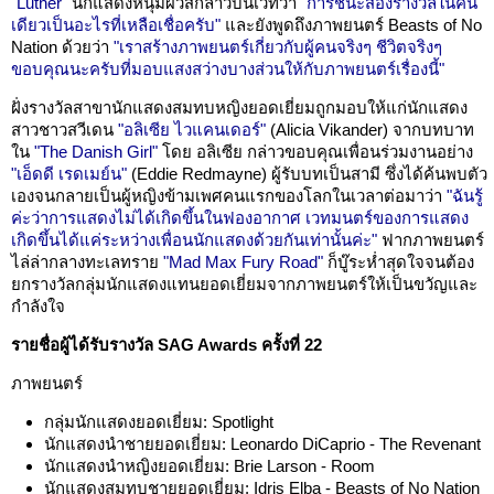
"Luther"
นักแสดงหนุ่มผิวสีกล่าวบนเวทีว่า
"การชนะสองรางวัลในคืน
เดียวเป็นอะไรที่เหลือเชื่อครับ"
และยังพูดถึงภาพยนตร์ Beasts of No
Nation ด้วยว่า
"เราสร้างภาพยนตร์เกี่ยวกับผู้คนจริงๆ ชีวิตจริงๆ
ขอบคุณนะครับที่มอบแสงสว่างบางส่วนให้กับภาพยนตร์เรื่องนี้"
ฝั่งรางวัลสาขานักแสดงสมทบหญิงยอดเยี่ยมถูกมอบให้แก่นักแสดง
สาวชาวสวีเดน
"อลิเซีย ไวแคนเดอร์"
(Alicia Vikander) จากบทบาท
ใน
"The Danish Girl"
โดย อลิเซีย กล่าวขอบคุณเพื่อนร่วมงานอย่าง
"เอ็ดดี เรดเมย์น"
(Eddie Redmayne) ผู้รับบทเป็นสามี ซึ่งได้ค้นพบตัว
เองจนกลายเป็นผู้หญิงข้ามเพศคนแรกของโลกในเวลาต่อมาว่า
"ฉันรู้
ค่ะว่าการแสดงไม่ได้เกิดขึ้นในฟองอากาศ เวทมนตร์ของการแสดง
เกิดขึ้นได้แค่ระหว่างเพื่อนนักแสดงด้วยกันเท่านั้นค่ะ"
ฟากภาพยนตร์
ไล่ล่ากลางทะเลทราย
"Mad Max Fury Road"
ก็บู๊ระห่ำสุดใจจนต้อง
ยกรางวัลกลุ่มนักแสดงแทนยอดเยี่ยมจากภาพยนตร์ให้เป็นขวัญและ
กำลังใจ
รายชื่อผู้ได้รับรางวัล SAG Awards ครั้งที่ 22
ภาพยนตร์
กลุ่มนักแสดงยอดเยี่ยม: Spotlight
นักแสดงนำชายยอดเยี่ยม: Leonardo DiCaprio - The Revenant
นักแสดงนำหญิงยอดเยี่ยม: Brie Larson - Room
นักแสดงสมทบชายยอดเยี่ยม: Idris Elba - Beasts of No Nation