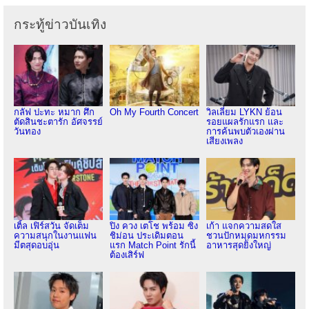
กระทู้ข่าวบันเทิง
กลัฟ ปะทะ หมาก ศึก
Oh My Fourth Concert
วิลเลี่ยม LYKN ย้อน
ตัดสินชะตารัก อัศจรรย์
รอยแผลรักแรก และ
วันทอง
การค้นพบตัวเองผ่าน
เสียงเพลง
เติ้ล เฟิร์สวัน จัดเต็ม
ปิง ควง เตโช พร้อม ซิง
เก้า แจกความสดใส
ความสนุกในงานแฟน
ชิม่อน ประเดิมตอน
ชวนปักหมุดมหกรรม
มีตสุดอบอุ่น
แรก Match Point รักนี้
อาหารสุดยิ่งใหญ่
ต้องเสิร์ฟ