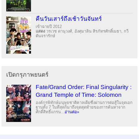
คืนวันเสาร์ถึงเช้าวันจันทร์
เข้าฉายปี 2012
แสดง
วรเวช ดานุวงศ์, อังศุมาลิน สิรภัทรศักดิ์เมธา, กวี
ตันจรารักษ์
เปิดกรุภาพยนตร์
Fate/Grand Order: Final Singularity :
Grand Temple of Time: Solomon
องค์กรพิทักษ์มนุษยชาติคาลเดียซึ่งผ่านการต่อสู้ในจุดเอก
ฐานทั้ง 7 ในที่สุดก็มาถึงจุดสุดท้ายของการค้นหาจาก
ศักดิ์สิทธิ์แกรน...
อ่านต่อ»