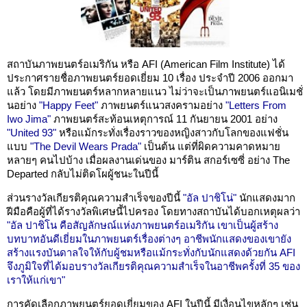
สถาบันภาพยนตร์อเมริกัน หรือ AFI (American Film Institute) ได้
ประกาศรายชื่อภาพยนตร์ยอดเยี่ยม 10 เรื่อง ประจำปี 2006 ออกมา
แล้ว โดยมีภาพยนตร์หลากหลายแนว ไม่ว่าจะเป็นภาพยนตร์แอนิเมชั่
นอย่าง
"Happy Feet"
ภาพยนตร์แนวสงครามอย่าง
"Letters From
Iwo Jima"
ภาพยนตร์สะท้อนเหตุการณ์ 11 กันยายน 2001 อย่าง
"United 93"
หรือแม้กระทั่งเรื่องราวของหญิงสาวกับโลกของแฟชั่น
แบบ
"The Devil Wears Prada"
เป็นต้น แต่ที่ผิดความคาดหมาย
หลายๆ คนไปบ้าง เมื่อผลงานเด่นของ มาร์ติน สกอร์เซซี่ อย่าง The
Departed กลับไม่ติดโผผู้ชนะในปีนี้
ส่วนรางวัลเกียรติคุณความสำเร็จของปีนี้
"อัล ปาชิโน่"
นักแสดงมาก
ฝีมือคือผู้ที่ได้รางวัลพิเศษนี้ไปครอง โดยทางสถาบันได้บอกเหตุผลว่า
"อัล ปาชิโน คือสัญลักษณ์แห่งภาพยนตร์อเมริกัน เขาเป็นผู้สร้าง
บทบาทอันดีเยี่ยมในภาพยนตร์เรื่องต่างๆ อาชีพนักแสดงของเขายัง
สร้างแรงบันดาลใจให้กับผู้ชมหรือแม้กระทั่งกับนักแสดงด้วยกัน AFI
จึงภูมิใจที่ได้มอบรางวัลเกียรติคุณความสำเร็จในอาชีพครั้งที่ 35 ของ
เราให้แก่เขา"
การคัดเลือกภาพยนตร์ยอดเยี่ยมของ AFI ในปีนี้ มีเงื่อนไขหลักๆ เช่น