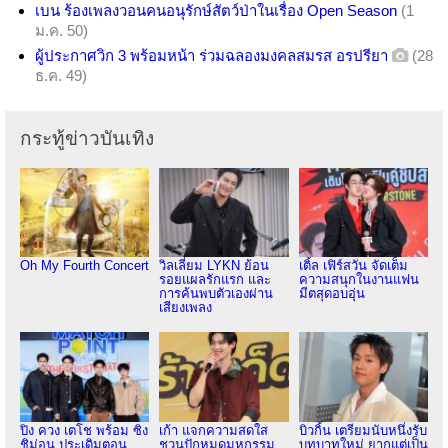
เบน ร้องเพลงวอนคนอนุรักษ์สัตว์ป่าในเรื่อง Open Season
(1
ม.ค. 50)
ผู้ประกาศวิก 3 พร้อมหน้า ร่วมฉลองมงคลสมรส อรปรียา
(28
ธ.ค. 49)
กระทู้ข่าวบันเทิง
Oh My Fourth Concert
วิลเลี่ยม LYKN ย้อน
เติ้ล เฟิร์สวัน จัดเต็ม
รอยแผลรักแรก และ
ความสนุกในงานแฟน
การค้นพบตัวเองผ่าน
มีตสุดอบอุ่น
เสียงเพลง
ปิง ควง เตโช พร้อม ซิง
เก้า แจกความสดใส
บิวกิ้น เตรียมนับหนึ่งรับ
ชิม่อน ประเดิมตอน
ชวนปักหมุดมหกรรม
บทบาทใหม่ ยากแต่เป็น