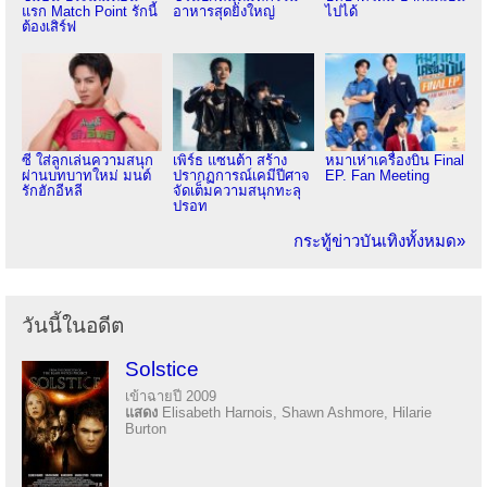
แรก Match Point รักนี้
อาหารสุดยิ่งใหญ่
ไปได้
ต้องเสิร์ฟ
ซี ใส่ลูกเล่นความสนุก
เพิร์ธ แซนต้า สร้าง
หมาเห่าเครื่องบิน Final
ผ่านบทบาทใหม่ มนต์
ปรากฏการณ์เคมีปีศาจ
EP. Fan Meeting
รักฮักอีหลี
จัดเต็มความสนุกทะลุ
ปรอท
กระทู้ข่าวบันเทิงทั้งหมด»
วันนี้ในอดีต
Solstice
เข้าฉายปี 2009
แสดง
Elisabeth Harnois, Shawn Ashmore, Hilarie
Burton