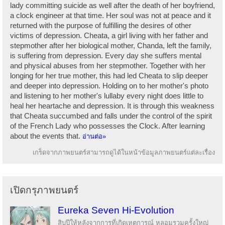
lady committing suicide as well after the death of her boyfriend,
a clock engineer at that time. Her soul was not at peace and it
returned with the purpose of fulfilling the desires of other
victims of depression. Cheata, a girl living with her father and
stepmother after her biological mother, Chanda, left the family,
is suffering from depression. Every day she suffers mental
and physical abuses from her stepmother. Together with her
longing for her true mother, this had led Cheata to slip deeper
and deeper into depression. Holding on to her mother's photo
and listening to her mother's lullaby every night does little to
heal her heartache and depression. It is through this weakness
that Cheata succumbed and falls under the control of the spirit
of the French Lady who possesses the Clock. After learning
about the events that.
อ่านต่อ»
เกร็ดจากภาพยนตร์สามารถดูได้ในหน้าข้อมูลภาพยนตร์แต่ละเรื่อง
เปิดกรุภาพยนตร์
Eureka Seven Hi-Evolution
สิบปีให้หลังจากการที่เกิดเหตุการณ์ หลอมรวมครั้งใหญ่