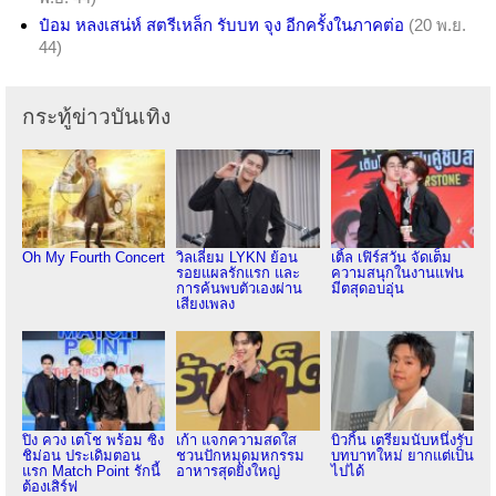
ป๋อม หลงเสน่ห์ สตรีเหล็ก รับบท จุง อีกครั้งในภาคต่อ
(20 พ.ย.
44)
กระทู้ข่าวบันเทิง
Oh My Fourth Concert
วิลเลี่ยม LYKN ย้อน
เติ้ล เฟิร์สวัน จัดเต็ม
รอยแผลรักแรก และ
ความสนุกในงานแฟน
การค้นพบตัวเองผ่าน
มีตสุดอบอุ่น
เสียงเพลง
ปิง ควง เตโช พร้อม ซิง
เก้า แจกความสดใส
บิวกิ้น เตรียมนับหนึ่งรับ
ชิม่อน ประเดิมตอน
ชวนปักหมุดมหกรรม
บทบาทใหม่ ยากแต่เป็น
แรก Match Point รักนี้
อาหารสุดยิ่งใหญ่
ไปได้
ต้องเสิร์ฟ