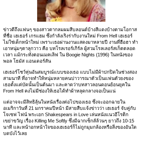
ข่าวดีถึงแฟนๆ ของสาวตากลมผมสีบลอนด์บ้างสีแดงบ้างตามโอกาส
ที่ชื่อ เฮเธอร์ เกรแฮม ซึ่งกำลังเริงร่ากับงานใหม่ From Hell เฮเธอร์
ไม่ใช่เด็กหน้าใหม่ เพราะเธอผ่านงานแสดงมาหลายปี งานที่ฮือฮา ทำ
เอาหนุ่มๆตาลุกวาว คือ บทโรลเรอร์เกิร์ล ผู้สวมโรลเลอร์สเก็ตตลอด
เวลา แม้กระทั่งตอนเมคเลิฟ ใน Boogie Nights (1996) ในหนังของ
พอล โธมัส แอนเดอร์สัน
เฮเธอร์โชว์หุ่นอันสมบูรณ์แบบของเธอ แบบไม่มีผ้าปกปิดในช่วงสอง
สามนาที ที่อาจทำให้หนุ่มหลายคนปาวารณาตัวเป็นแฟนตัวยงของ
เธอตั้งแต่บัดนั้นเป็นต้นมา และคาดว่าบทสาวลอนดอนย้อนยุคใน
From Hell คงไม่มีช่องให้เธอได้ทำผ้าหลุดกลางจอเป็นแน่
แต่อาจจะมีสิทธิลุ้นในหนังเรื่องต่อไปของเธอ ซึ่งจะออกฉายใน
อเมริกาวันที่ 21 มกราคมปีหน้า มีสายสืบแจ้งข่าวว่า เฮเธอร์ จับคู่กับ
โจเซฟ ไฟน์ พระเอก Shakespears in Love เล่นหนังแนวอีโรติก
เขย่าขวัญ เรื่อง Killing Me Softly ซึ่งมีฉากเซ็กส์ล้วนๆ ยาวถึง 10-15
นาที และหน้าอกหน้าใจของเฮเธอร์ก็ไม่ถูกมุมกล้องหรือสิ่งของอันใด
บดบังไว้เลย