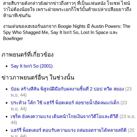
สายสืบรายดังกล่าวยังฝากข่าวถึงสาวๆ ที่เป็นแฟนหนัง โจเซฟ ไฟน์
ว่าไม่ต้องน้อยใจ เพราะฝ่ายพระเอกก็โชว์บั้นท้ายเปล่าเปลือยยาวถึง
ห้านาทีเช่นกัน
งานเด่นของเฮเธอร์นอกจาก Boogie Nights มี Austin Powers: The
Spy Who Shagged Me, Say It Isn't So, Lost In Space และ
Bowfinger
ภาพยนตร์ที่เกี่ยวข้อง
Say It Isn't So (2001)
ข่าวภาพยนตร์อื่นๆ ในช่วงนั้น
ป๋อม สร้างสีสัน พิสูจน์ฝีมือกับผลงานชิ้นที่ 2 ปอป หวีด สยอง
(23
พ.ย. 44)
ประท้วง โค้ก ใช้ แฮร์รี่ พ็อตเตอร์ ล่อขายน้ำอัดลมแก่เด็ก
(23
พ.ย. 44)
เชร็ค ยังคงความแรง เดินหน้าโกยเงินจากวิดีโอและดีวีดี
(23 พ.ย.
44)
แฮร์รี่ พ็อตเตอร์ ตอบรับความแรง ถล่มยอดรายได้หลายสถิติ
(20
พ.ย. 44)