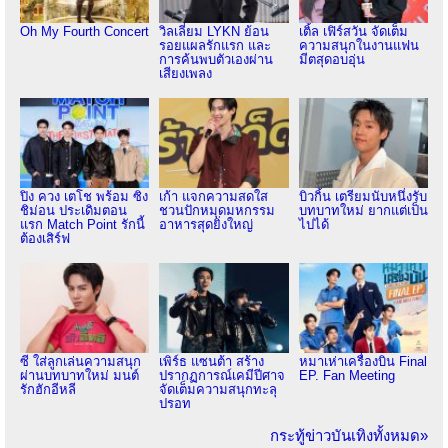
Oh My Fourth Concert
วิลเลี่ยม LYKN ย้อน
เติ้ล เฟิร์สวัน จัดเต็ม
รอยแผลรักแรก และ
ความสนุกในงานแฟน
การค้นพบตัวเองผ่าน
มีตสุดอบอุ่น
เสียงเพลง
ปิง ควง เตโช พร้อม ซิง
เก้า แจกความสดใส
บิวกิ้น เตรียมนับหนึ่งรับ
ชิม่อน ประเดิมตอน
ชวนปักหมุดมหกรรม
บทบาทใหม่ ยากแต่เป็น
แรก Match Point รักนี้
อาหารสุดยิ่งใหญ่
ไปได้
ต้องเสิร์ฟ
ซี ใส่ลูกเล่นความสนุก
เพิร์ธ แซนต้า สร้าง
หมาเห่าเครื่องบิน Final
ผ่านบทบาทใหม่ มนต์
ปรากฏการณ์เคมีปีศาจ
EP. Fan Meeting
รักฮักอีหลี
จัดเต็มความสนุกทะลุ
ปรอท
กระทู้ข่าวบันเทิงทั้งหมด»