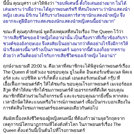
นี้นั้น คุณบุศรา เล่าให้ฟังว่า
"รอบพิเศษนี้ ตั้งใจเล่นอย่างมาก ไม่ได้
เล่นเพราะว่าเผื่อว่าจะได้ดูภาพยนตร์ฟรี ที่สนใจเพราะว่านักแสดงนำ
หญิง เฮเลน มิร์เรน ได้รับรางวัลออสการ์สาขานักแสดงนำหญิง จึง
อยากจะดูฝีมือการแสดงของนักแสดงนำหญิงคนนี้อย่างมาก"
ขณะที่ คุณศุภลักษณ์ พูดถึงเหตุผลที่สนใจเรื่อง The Queen ไว้ว่า
"การเสียชีวิตของเจ้าหญิงไดอาน่านั้น เป็นเรื่องราวที่เกี่ยวข้องกับรา
ชวงค์ของอังกฤษเอง จึงสงสัยเป็นอย่างมากว่าคิดอย่างไรจึงมีการให้
นำเรื่องตรงนี้มาสร้างเป็นภาพยนตร์ นอกจากนี้ตัวเองก็อยากทราบ
ด้วยว่า ควีนคิดอย่างไรกับการเสียชีวิตของเจ้าหญิง ไดอาน่า"
ฤกษ์งามยามดี 20:00 น. คือเวลาที่สมาชิกจะได้พิสูจน์ภาพยนตร์เรื่อง
The Queen ด้วยตัวเอง ขอขอบคุณ ยูไนเต็ด อินเตอร์เนชั่นแนล พิคเจ
อร์ส และ แปซิฟิค มาร์เก็ตติ้ง แอนด์ เอนเตอร์เทนเม้นต์ กรุ๊ป ที่
เอื้อเฟื้อภาพยนตร์ดีๆ ให้ได้ชมกัน ขอบคุณโรงภาพยนตร์ เมเจอร์ฮอล
ลีวูด ที่ทำให้สมาชิกได้ชมภาพยนตร์ด้วยอรรถรสที่ดีเลิศ ขอบคุณ
สมาชิกที่มีส่วนร่วมในกิจกรรมนี้ และจะขอบคุณมากยิ่งขึ้น หากสละ
เวลาอีกนิดให้คะแนนหรือวิจารณ์ภาพยนตร์ เพื่อเป็นกระบอกเสียงใน
การตัดสินใจชมภาพยนตร์ของคนคอเดียวกันต่อไป
สัมผัสเบื้องหลังชีวิตของผู้หญิงคนหนึ่ง ที่ต้องก้าวผ่านจุดวิกฤตจาก
เหตุการณ์โศกนาฏกรรมที่โด่งดังทั่วโลก ในภาพยนตร์เรื่อง The
Queen ตั้งแต่วันนี้เป็นต้นไปที่โรงภาพยนตร์