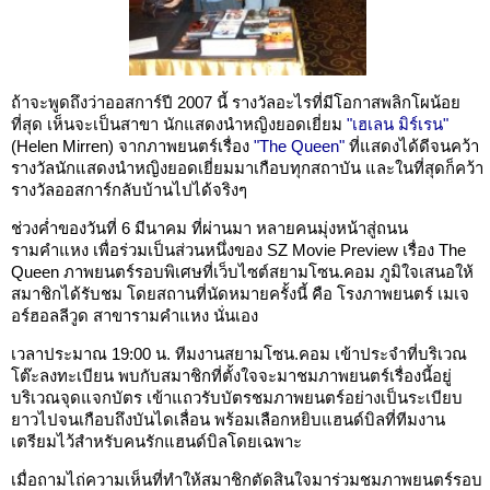
ถ้าจะพูดถึงว่าออสการ์ปี 2007 นี้ รางวัลอะไรที่มีโอกาสพลิกโผน้อย
ที่สุด เห็นจะเป็นสาขา นักแสดงนำหญิงยอดเยี่ยม
"เฮเลน มิร์เรน"
(Helen Mirren) จากภาพยนตร์เรื่อง
"The Queen"
ที่แสดงได้ดีจนคว้า
รางวัลนักแสดงนำหญิงยอดเยี่ยมมาเกือบทุกสถาบัน และในที่สุดก็คว้า
รางวัลออสการ์กลับบ้านไปได้จริงๆ
ช่วงค่ำของวันที่ 6 มีนาคม ที่ผ่านมา หลายคนมุ่งหน้าสู่ถนน
รามคำแหง เพื่อร่วมเป็นส่วนหนึ่งของ SZ Movie Preview เรื่อง The
Queen ภาพยนตร์รอบพิเศษที่เว็บไซต์สยามโซน.คอม ภูมิใจเสนอให้
สมาชิกได้รับชม โดยสถานที่นัดหมายครั้งนี้ คือ โรงภาพยนตร์ เมเจ
อร์ฮอลลีวูด สาขารามคำแหง นั่นเอง
เวลาประมาณ 19:00 น. ทีมงานสยามโซน.คอม เข้าประจำที่บริเวณ
โต๊ะลงทะเบียน พบกับสมาชิกที่ตั้งใจจะมาชมภาพยนตร์เรื่องนี้อยู่
บริเวณจุดแจกบัตร เข้าแถวรับบัตรชมภาพยนตร์อย่างเป็นระเบียบ
ยาวไปจนเกือบถึงบันไดเลื่อน พร้อมเลือกหยิบแฮนด์บิลที่ทีมงาน
เตรียมไว้สำหรับคนรักแฮนด์บิลโดยเฉพาะ
เมื่อถามไถ่ความเห็นที่ทำให้สมาชิกตัดสินใจมาร่วมชมภาพยนตร์รอบ