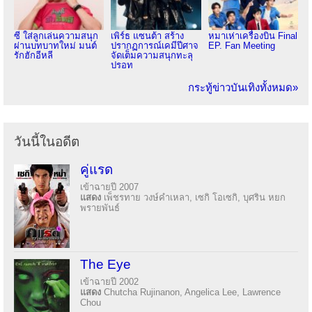
ซี ใส่ลูกเล่นความสนุก
เพิร์ธ แซนต้า สร้าง
หมาเห่าเครื่องบิน Final
ผ่านบทบาทใหม่ มนต์
ปรากฏการณ์เคมีปีศาจ
EP. Fan Meeting
รักฮักอีหลี
จัดเต็มความสนุกทะลุ
ปรอท
กระทู้ข่าวบันเทิงทั้งหมด»
วันนี้ในอดีต
คู่แรด
เข้าฉายปี 2007
แสดง
เพ็ชรทาย วงษ์คำเหลา, เซกิ โอเซกิ, บุศริน หยก
พรายพันธ์
The Eye
เข้าฉายปี 2002
แสดง
Chutcha Rujinanon, Angelica Lee, Lawrence
Chou