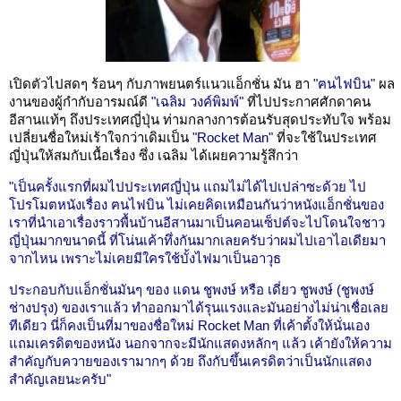
เปิดตัวไปสดๆ ร้อนๆ กับภาพยนตร์แนวแอ็กชั่น มัน ฮา
"ฅนไฟบิน"
ผล
งานของผู้กำกับอารมณ์ดี
"เฉลิม วงค์พิมพ์"
ที่ไปประกาศศักดาคน
อีสานแท้ๆ ถึงประเทศญี่ปุ่น ท่ามกลางการต้อนรับสุดประทับใจ พร้อม
เปลี่ยนชื่อใหม่เร้าใจกว่าเดิมเป็น
"Rocket Man"
ที่จะใช้ในประเทศ
ญี่ปุ่นให้สมกับเนื้อเรื่อง ซึ่ง เฉลิม ได้เผยความรู้สึกว่า
"เป็นครั้งแรกที่ผมไปประเทศญี่ปุ่น แถมไม่ได้ไปเปล่าซะด้วย ไป
โปรโมตหนังเรื่อง ฅนไฟบิน ไม่เคยคิดเหมือนกันว่าหนังแอ็กชั่นของ
เราที่นำเอาเรื่องราวพื้นบ้านอีสานมาเป็นคอนเซ็ปต์จะไปโดนใจชาว
ญี่ปุ่นมากขนาดนี้ ที่โน่นเค้าทึ่งกันมากเลยครับว่าผมไปเอาไอเดียมา
จากไหน เพราะไม่เคยมีใครใช้บั้งไฟมาเป็นอาวุธ
ประกอบกับแอ็กชั่นมันๆ ของ แดน ชูพงษ์ หรือ เดี่ยว ชูพงษ์ (ชูพงษ์
ช่างปรุง) ของเราแล้ว ทำออกมาได้รุนแรงและมันอย่างไม่น่าเชื่อเลย
ทีเดียว นี่ก็คงเป็นที่มาของชื่อใหม่ Rocket Man ที่เค้าตั้งให้นั่นเอง
แถมเครดิตของหนัง นอกจากจะมีนักแสดงหลักๆ แล้ว เค้ายังให้ความ
สำคัญกับควายของเรามากๆ ด้วย ถึงกับขึ้นเครดิตว่าเป็นนักแสดง
สำคัญเลยนะครับ"