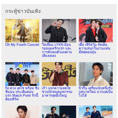
กระทู้ข่าวบันเทิง
Oh My Fourth Concert
วิลเลี่ยม LYKN ย้อน
เติ้ล เฟิร์สวัน จัดเต็ม
รอยแผลรักแรก และ
ความสนุกในงานแฟน
การค้นพบตัวเองผ่าน
มีตสุดอบอุ่น
เสียงเพลง
ปิง ควง เตโช พร้อม ซิง
เก้า แจกความสดใส
บิวกิ้น เตรียมนับหนึ่งรับ
ชิม่อน ประเดิมตอน
ชวนปักหมุดมหกรรม
บทบาทใหม่ ยากแต่เป็น
แรก Match Point รักนี้
อาหารสุดยิ่งใหญ่
ไปได้
ต้องเสิร์ฟ