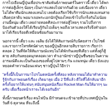
การไปเยือนญี่ปุ่นเพื่อประชาสัมพันธ์ภาพยนตร์ในคราวนี้ เดี่ยว ได้พก
การต่อสู้เล็กๆ น้อยๆ เป็นการแสดงไปฝากกันด้วย แต่เนื่องจาก เดี่ยว
ไม่ได้พาทีมนักแสดงแทนไป เลยต้องเรียกใช้บริการนักแสดงแทนสาย
เลือดปลาดิบ พอมาเจอพระเอกนักบู๊ของไทยเข้าไปก็เกร็งกันไม่น้อย
งานนี้หนุ่ม เดี่ยว เลยถ่ายทอดศิลปะการต่อสู้ไทยๆ รวมไปถึงการ
ป้องกันตัวเองให้ได้เรียนรู้กันไปเต็มๆ พอถึงเวลาแสดงจริงจึงทำออก
มาได้เรียบร้อยดีเหมือนซ้อมกันมานาน
นอกจากนี้ เดี่ยว และ เฉลิม ยังได้ให้สัมภาษณ์กับนิตยสาร เว็บไซต์
และรายการโทรทัศน์ต่างๆ ของญี่ปุ่นอีกหลายสิบรายการ เรียกว่า
ตลอด 2 วันที่จัดให้สัมภาษณ์แทบไม่ได้พักกันเลยทีเดียว แต่ทั้งคู่ก็สู้
ตาย สลับกันหยอดมุกตลอดเวลา ทำเอานักข่าวญี่ปุ่นชื่นชอบในความ
อารมณ์ดีและเป็นกันเองของทั้งคู่ไปตามๆ กัน แถมหนุ่ม เดี่ยว ยังแอบ
หยอดคำหวานอ้อนแฟนๆ ชาวญี่ปุ่นไว้อีกว่า
"ครั้งนี้ก็เป็นการมาโปรโมตหนังครั้งที่สอง หลังจากผมได้มาทำความ
รู้จักกับภาพยนตร์เรื่อง เกิดมาลุย เมื่อ 2 ปีที่แล้ว ดีใจที่ได้กลับมาอีก
ครั้งก็อยากให้แฟนๆ สนับสนุนหนังเรื่อง Rocket Man กันให้มากๆ นะ
ครับ เผื่อเรื่องหน้าเราจะได้เจอกันอีก"
ทั้งนี้ภาพยนตร์เรื่อง ฅนไฟบิน มีกำหนดจะเข้าฉายที่ประเทศญี่ปุ่นใน
วันที่ 6 ตุลาคม ที่จะถึงนี้