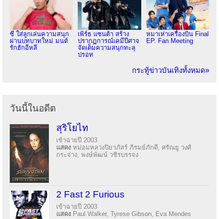
ซี ใส่ลูกเล่นความสนุก
เพิร์ธ แซนต้า สร้าง
หมาเห่าเครื่องบิน Final
ผ่านบทบาทใหม่ มนต์
ปรากฏการณ์เคมีปีศาจ
EP. Fan Meeting
รักฮักอีหลี
จัดเต็มความสนุกทะลุ
ปรอท
กระทู้ข่าวบันเทิงทั้งหมด»
วันนี้ในอดีต
สุริโยไท
เข้าฉายปี 2003
แสดง
หม่อมหลวงปิยาภัสร์ ภิรมย์ภักดี, ศรัณยู วงศ์
กระจ่าง, พงษ์พัฒน์ วชิรบรรจง
2 Fast 2 Furious
เข้าฉายปี 2003
แสดง
Paul Walker, Tyrese Gibson, Eva Mendes