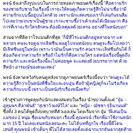
พจน์ ยังเล่าถึงรูปแบบในการถ่ายทอดภาพยนตร์เรื่องนี้
"คือความรัก
ของชายกับชายในเรื่องนี้ เราจะให้คนดูเกิดความรู้สึกไม่น่าเชื่อว่ามี
ความรักแบบนี้อยู่บนโลกด้วย เพราะนักแสดงของเราก็เล่นกันจนลืม
ไปเลยว่าพวกเขาเป็นผู้ชาย เราจะซาบซึ้งว่าเค้าเล่นได้เนียนมาก คือ
การที่เราจะรักใครสักคน ต้องมีเหตุผลด้วยเหรอ อย่างที่ในหนังบอก"
ส่วนฉากที่คิดว่าโรแมนติกที่สุด
"ก็มีที่โรแมนติกอยู่หลายฉาก แต่
หลายๆ คนจะรอดูฉากเลิฟซีน พอดูไปจนหนังจบ คนดูจะลืมไปเลยว่า
มีเลิฟซีนอยู่ในหนัง เพราะว่ามันเป็นความรัก คนเราจะเลิฟซีนกันได้ ก็
ต้องเกิดจากความรัก หรือถ้าไม่รักก็คือความใคร่ แต่หนังเรื่องนี้พูดถึง
ความรัก และหนังเรื่องนี้จะไม่ค่อยพูด จะแสดงด้วยบรรยากาศ ด้วย
สีหน้า อารมณ์ของคนแสดง"
พจน์ ยังคาดหวังกับคนดูหลังจากดูภาพยนตร์เรื่องนี้จบว่า
"คนดูจะได้
ความรู้สึกว่าเป็นหนังที่ชื่นใจและอบอุ่น คือถ้าผู้หญิงดูก็จะไม่รังเกียจ
ความรักแบบนี้ เพราะเป็นหนังรักเรื่องหนึ่งครับ"
เข้าสู่ช่วงการพูดคุยกับนักแสดงสมทบในเรื่อง นำขบวนตั้งแต่
"จุ๋ม -
อุทุมพร ศิลาพันธ์"
"สุเชาว์ พงษ์วิไล"
และ
"หญิง - ฌัชชา รุจินานนท์"
ซึ่งทั้ง 3 คนได้พูดถึงบทบาทที่ตัวเองเล่น โดยเริ่มจาก จุ๋ม
"พี่เล่นเป็น
แม่ของ 2 หนุ่ม ชื่อเมฆกับหมอก เรื่องนี้ คุณพจน์ เรียกพี่มาใช้งานหนัก
มาก 15 ปี ไม่เคยเล่นหนังเลยนะคะ ไม่ได้บทที่ถูกใจ เรื่องนี้พี่โดน
เสน่ห์ คุณพจน์ เข้าเต็มๆ พี่ไม่ได้สวยเลยตั้งแต่ฉากแรกยันฉากสุดท้าย