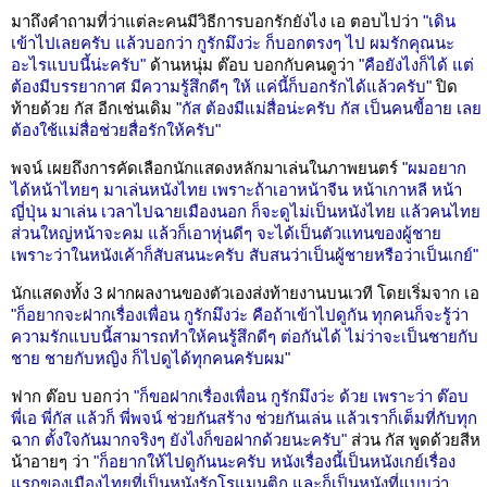
มาถึงคำถามที่ว่าแต่ละคนมีวิธีการบอกรักยังไง เอ ตอบไปว่า
"เดิน
เข้าไปเลยครับ แล้วบอกว่า กูรักมึงว่ะ ก็บอกตรงๆ ไป ผมรักคุณนะ
อะไรแบบนี้น่ะครับ"
ด้านหนุ่ม ต๊อบ บอกกับคนดูว่า
"คือยังไงก็ได้ แต่
ต้องมีบรรยากาศ มีความรู้สึกดีๆ ให้ แค่นี้ก็บอกรักได้แล้วครับ"
ปิด
ท้ายด้วย กัส อีกเช่นเดิม
"กัส ต้องมีแม่สื่อน่ะครับ กัส เป็นคนขี้อาย เลย
ต้องใช้แม่สื่อช่วยสื่อรักให้ครับ"
พจน์ เผยถึงการคัดเลือกนักแสดงหลักมาเล่นในภาพยนตร์
"ผมอยาก
ได้หน้าไทยๆ มาเล่นหนังไทย เพราะถ้าเอาหน้าจีน หน้าเกาหลี หน้า
ญี่ปุ่น มาเล่น เวลาไปฉายเมืองนอก ก็จะดูไม่เป็นหนังไทย แล้วคนไทย
ส่วนใหญ่หน้าจะคม แล้วก็เอาหุ่นดีๆ จะได้เป็นตัวแทนของผู้ชาย
เพราะว่าในหนังเค้าก็สับสนนะครับ สับสนว่าเป็นผู้ชายหรือว่าเป็นเกย์"
นักแสดงทั้ง 3 ฝากผลงานของตัวเองส่งท้ายงานบนเวที โดยเริ่มจาก เอ
"ก็อยากจะฝากเรื่องเพื่อน กูรักมึงว่ะ คือถ้าเข้าไปดูกัน ทุกคนก็จะรู้ว่า
ความรักแบบนี้สามารถทำให้คนรู้สึกดีๆ ต่อกันได้ ไม่ว่าจะเป็นชายกับ
ชาย ชายกับหญิง ก็ไปดูได้ทุกคนครับผม"
ฟาก ต๊อบ บอกว่า
"ก็ขอฝากเรื่องเพื่อน กูรักมึงว่ะ ด้วย เพราะว่า ต๊อบ
พี่เอ พี่กัส แล้วก็ พี่พจน์ ช่วยกันสร้าง ช่วยกันเล่น แล้วเราก็เต็มที่กับทุก
ฉาก ตั้งใจกันมากจริงๆ ยังไงก็ขอฝากด้วยนะครับ"
ส่วน กัส พูดด้วยสีห
น้าอายๆ ว่า
"ก็อยากให้ไปดูกันนะครับ หนังเรื่องนี้เป็นหนังเกย์เรื่อง
แรกของเมืองไทยที่เป็นหนังรักโรแมนติก และก็เป็นหนังที่แบบว่า