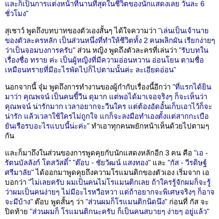
และก็เป็นการแต่งหน้าที่นานที่สุดในชีวิตของนักแสดงเลย วันละ 6
ชั่วโมง"
สุเชาว์ พูดถึงบทบาทของตัวเองสั้นๆ ได้ใจความว่า
"เล่นเป็นเจ้านาย
ของตัวละครหลัก เป็นส่วนหนึ่งที่ทำให้ชีวิตทั้ง 2 คนพลิกผัน เรียกง่ายๆ
ว่าเป็นจอมบงการครับ"
ส่วน หญิง พูดถึงตัวละครที่เล่นว่า
"รับบทใน
เรื่องชื่อ ทราย ค่ะ เป็นผู้หญิงที่มีความอ่อนหวาน อ่อนโยน ตามชื่อ
เหมือนทรายที่มีอะไรพัดไปก็ไปตามนั้นค่ะ ละเอียดอ่อน"
นอกจากนี้ จุ๋ม พูดถึงการทำงานของผู้กำกับเรื่องนี้อีกว่า
"ที่แรกได้ยิน
มาว่า คุณพจน์ เป็นคนขี้วีน ดุมาก แต่พอได้มาเจอจริงๆ ก็จะเห็นว่า
คุณพจน์ น่ารักมาก เวลาอยากจะวีนใคร แต่ต้องอัดอั้นเก็บเอาไว้ก็จะ
น่ารัก แล้วเวลาใช้ใครไม่ถูกใจ แกก็จะลงมือทำเองตั้งแต่สากกะเบือ
ยันเรือรบอะไรแบบนี้น่ะค่ะ"
ทำเอาทุกคนพยักหน้าเห็นด้วยไปตามๆ
กัน
และก็มาถึงในส่วนของการพูดคุยกับนักแสดงหลักอีก 3 คน คือ
"เอ -
รัตนบัลลังก์ โตสวัสดิ์"
"ต๊อบ - ชัยวัฒน์ แสงทอง"
และ
"กัส - วีรดิษฐ์
ศรีมาลัย"
ได้ออกมาพูดคุยถึงความโรแมนติกของตัวเอง เริ่มจาก เอ
บอกว่า
"ไม่เลยครับ ผมเป็นคนไม่โรแมนติกเลย ถ้าใครรู้จักผมก็จะรู้
ว่าผมเป็นคนง่ายๆ ไม่มีอะไรหวือหวา แต่ถ้าอยากจะพิเศษจริงๆ ก็อาจ
จะมีบ้าง"
ต๊อบ พูดสั้นๆ ว่า
"ส่วนผมก็โรแมนติกนิดนึง"
ก่อนที่ กัส จะ
ปิดท้าย
"ส่วนผมก็ โรแมนติกนะครับ ก็เป็นคนสบายๆ ง่ายๆ อยู่แล้ว"