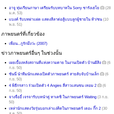
อาจู ทุ่มเรียนภาษา เตรียมรับบทบาทใน Sorry ซารังเฮโย
(28
ม.ค. 53)
แบงค์ รับบทฝาแฝด แสดงลีลาต่อสู้แบบลูกผู้ชายใน ท้า/ชน
(10
พ.ย. 51)
ภาพยนตร์ที่เกี่ยวข้อง
เพื่อน...กูรักมึงว่ะ (2007)
ข่าวภาพยนตร์อื่นๆ ในช่วงนั้น
เผยเบื้องหลังสถานที่แห่งความตาย ในงานเปิดตัว บ้านผีสิง
(6
ก.ย. 50)
ซันนี่ นำทีมนักแสดงเปิดตัวภาพยนตร์ สายลับจับบ้านเล็ก
(6
ก.ย. 50)
4 พิธีกรสาว ร่วมเปิดตัว 4 Angies สี่สาวแสนซน เทอม 2
(6
ก.ย. 50)
จางจื่ออี๋ เจรจารับบทนำคู่ ทาเคชิ ในภาพยนตร์ Waiting
(3 ก.ย.
50)
เหล่านักแสดงวัยรุ่นบอกเล่าแง่คิดในภาพยนตร์ เดอะ กิ๊ก 2
(30
ส.ค. 50)