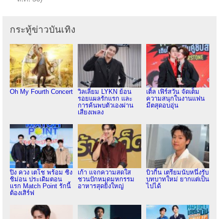
กระทู้ข่าวบันเทิง
Oh My Fourth Concert
วิลเลี่ยม LYKN ย้อน
เติ้ล เฟิร์สวัน จัดเต็ม
รอยแผลรักแรก และ
ความสนุกในงานแฟน
การค้นพบตัวเองผ่าน
มีตสุดอบอุ่น
เสียงเพลง
ปิง ควง เตโช พร้อม ซิง
เก้า แจกความสดใส
บิวกิ้น เตรียมนับหนึ่งรับ
ชิม่อน ประเดิมตอน
ชวนปักหมุดมหกรรม
บทบาทใหม่ ยากแต่เป็น
แรก Match Point รักนี้
อาหารสุดยิ่งใหญ่
ไปได้
ต้องเสิร์ฟ