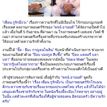
"เพื่อน กูรักมึงว่ะ"
เรื่องราวความรักที่ไม่มีเงื่อนไข ไร้กรอบกฎเกณฑ์
เรื่องเพศ ผลงานภาพยนตร์รักของ
"พจน์ อานนท์"
ได้จัดงานเปิดตัวไป
แล้ว เมื่อวันที่ 5 กันยายน ที่ผ่านมา ณ โรงภาพยนตร์ เอสเอฟ เวิลด์ ซี
เนม่า ท่ามกลางดนตรีเครื่องสายที่บรรเลงขับกล่อมสร้างบรรยากาศ
ให้อบอวลด้วยความรักทั่วทั้งงาน
งานนี้ได้
"จั๊ด - ธีมะ กาญจนไพลิน"
รับหน้าที่ดำเนินรายการ ช่วงแรก
ของงานเปิดตัวด้วย
"ป๊อบ ปองกูล สืบซึ้ง"
หรือ
"ป๊อบ แคลอรี่ บลา
บลา"
ที่ออกมาถ่ายทอดบทเพลงจากอัลบั้ม
"Voice Male"
ในเพลง
"อยากรู้แต่ไม่อยากถาม"
ซึ่งเป็นเพลงประกอบภาพยนตร์เรื่องนี้
ประสานไปกับกลุ่มวงเครื่องสาย สร้างความโรแมนติกได้เป็นอย่างดี
เข้าสู่ช่วงของการสัมภาษณ์ เมื่อผู้กำกับ
"พจน์ อานนท์"
พูดถึง
ภาพยนตร์เรื่องนี้ว่า
"เรื่อง เพื่อน กูรักมึงว่ะ เป็นภาพยนตร์รักโรแมน
ติกระหว่างชายกับชายเรื่องแรกของประเทศไทย จริงๆ แล้วก็ไม่ได้นำ
เสนอแต่เรื่องชายรักกับชาย ในหนังเรื่องนี้จะมีอะไรหลายๆ อย่างอยู่
ในนั้น แต่ตัวละครที่เดินเรื่องก็คือผู้ชายสองคน มีครอบครัว มีความรัก
ครับ"