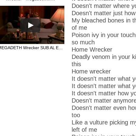
Doesn't matter where y
Doesn't matter just how b
My bleached bones in the 
of me
Poison ivy in your touc
so much
MEGADETH Wrecker SUB AL ESP & LYRICS
Home
Wrecker
Deadly venom in your ki
this
Home wrecker
It doesn't matter what y
It doesn't matter what y
It doesn't matter how you
Doesn't matter anymore
Doesn't matter even how
too
Like a vulture picking my
left of me