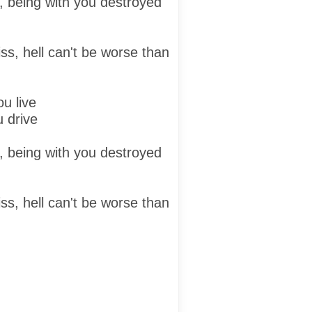
h, being with you destroyed
ss, hell can't be worse than
u live
 drive
h, being with you destroyed
ss, hell can't be worse than