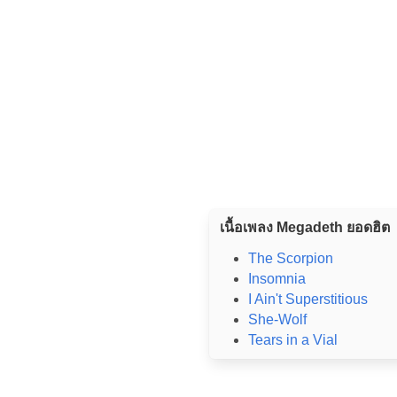
เนื้อเพลง Megadeth ยอดฮิต
The Scorpion
Insomnia
I Ain't Superstitious
She-Wolf
Tears in a Vial