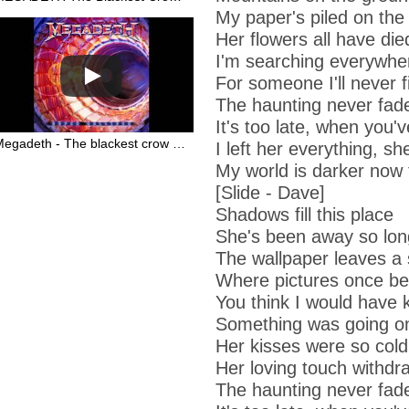
My paper's piled on the
Her flowers all have die
I'm searching everywhe
For someone I'll never f
The haunting never fad
It's too late, when you'v
Megadeth - The blackest crow (Lyrics in description)
I left her everything, sh
My world is darker now
[Slide - Dave]
Shadows fill this place
She's been away so lon
The wallpaper leaves a 
Where pictures once b
You think I would have
Something was going o
Her kisses were so cold
Her loving touch withdr
The haunting never fad