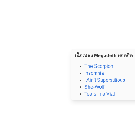
เนื้อเพลง Megadeth ยอดฮิต
The Scorpion
Insomnia
I Ain't Superstitious
She-Wolf
Tears in a Vial