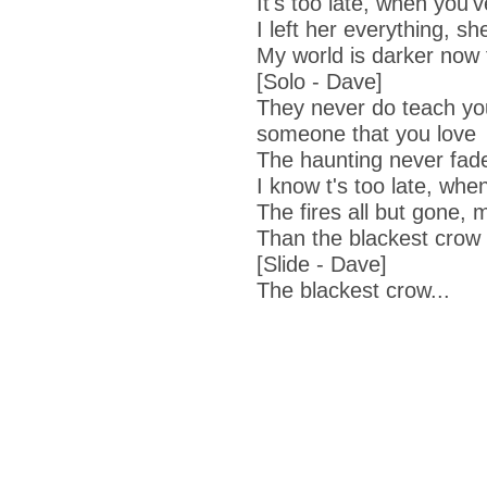
It's too late, when you'v
I left her everything, sh
My world is darker now 
[Solo - Dave]
They never do teach yo
someone that you love
The haunting never fad
I know t's too late, whe
The fires all but gone, 
Than the blackest crow
[Slide - Dave]
The blackest crow...