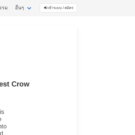
กรรม
อื่นๆ
เข้าระบบ / สมัคร
kest Crow
is
e
nto
nd