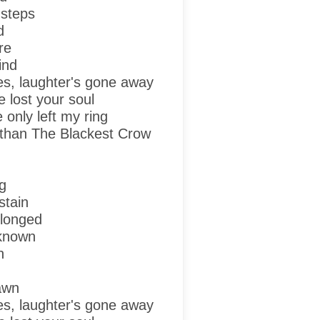
 steps
d
re
ind
es, laughter's gone away
e lost your soul
e only left my ring
 than
The Blackest Crow
g
stain
elonged
 known
n
awn
es, laughter's gone away