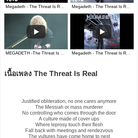
Megadeth - The Threat Is Real (Official Video)
Megadeth - The Threat Is Real (Audio)
MEGADETH -The Threat Is Real - Bloodstock 2017
Megadeth - The Threat Is Real (HD)
เนื้อเพลง The Threat Is Real
Justified obliteration, no one cares anymore
The Messiah or mass murderer
No controlling who comes through the door
A culture made of cover ups
Where leprosy touch their flesh
Fall back with meetings and rendezvous
The vultures have come home to nest