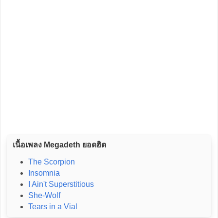
เนื้อเพลง Megadeth ยอดฮิต
The Scorpion
Insomnia
I Ain't Superstitious
She-Wolf
Tears in a Vial