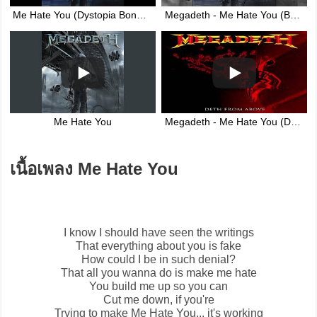
Me Hate You (Dystopia Bonus Track) HQ Audio
Megadeth - Me Hate You (Bonus Track) [Original 2016 Studio Recording]
Me Hate You
Megadeth - Me Hate You (Deth From Above Album)
เนื้อเพลง Me Hate You
I know I should have seen the writings
That everything about you is fake
How could I be in such denial?
That all you wanna do is make me hate
You build me up so you can
Cut me down, if you're
Trying to make
Me Hate You
... it's working