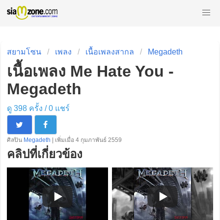
สยามโซน
เพลง
เนื้อเพลงสากล
Megadeth
เนื้อเพลง Me Hate You -
Megadeth
ดู 398 ครั้ง /
0
แชร์
ศิลปิน
Megadeth
| เพิ่มเมื่อ 4 กุมภาพันธ์ 2559
คลิปที่เกี่ยวข้อง