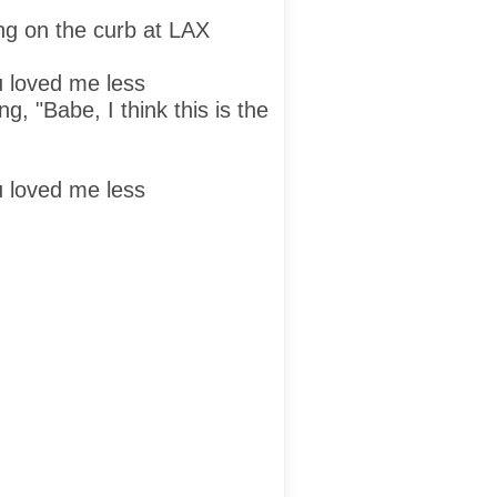
ng on the curb at LAX
ou loved me less
g, "Babe, I think this is the
ou loved me less