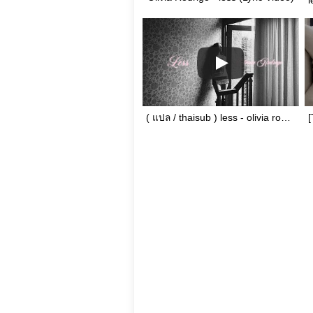
( แปล / thaisub ) less - olivia rodrigo