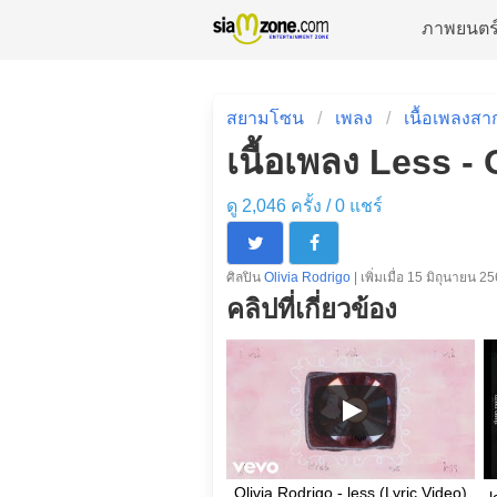
ภาพยนตร
สยามโซน
เพลง
เนื้อเพลงสา
เนื้อเพลง Less -
ดู 2,046 ครั้ง /
0
แชร์
ศิลปิน
Olivia Rodrigo
| เพิ่มเมื่อ 15 มิถุนายน 2
คลิปที่เกี่ยวข้อง
Olivia Rodrigo - less (Lyric Video)