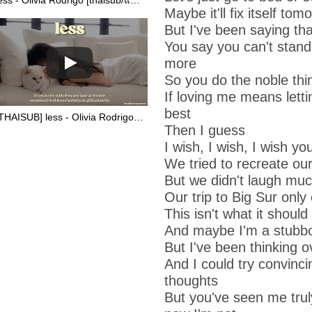
less - Olivia Rodrigo [thaisub/แปลไทย]
Maybe it'll fix itself tom
But I've been saying tha
You say you can't stand
more
So you do the noble thi
If loving me means lett
best
[THAISUB] less - Olivia Rodrigo แปลเพลง
Then I guess
I wish, I wish, I wish y
We tried to recreate our
But we didn't laugh muc
Our trip to Big Sur only
This isn't what it should 
And maybe I'm a stubbo
But I've been thinking ov
And I could try convincin
thoughts
But you've seen me trul