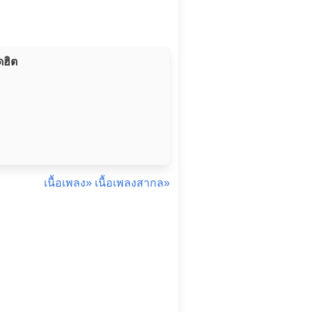
ดฮิต
เนื้อเพลง»
เนื้อเพลงสากล»