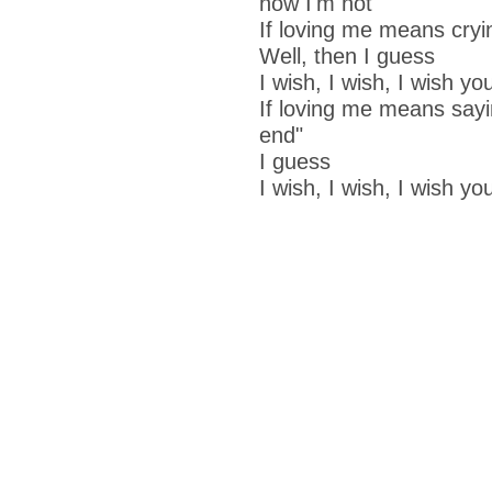
now I'm not
If loving me means cryi
Well, then I guess
I wish, I wish, I wish y
If loving me means sayin
end"
I guess
I wish, I wish, I wish y