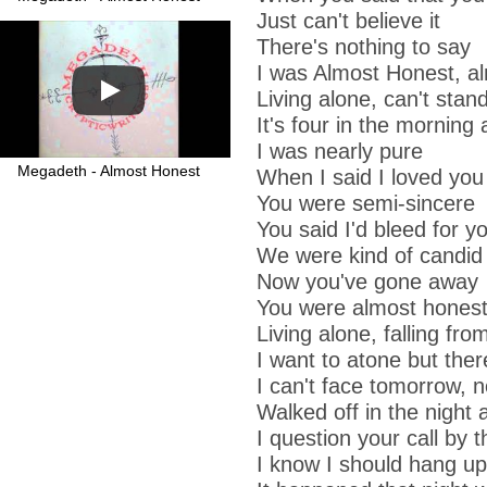
Just can't believe it
There's nothing to say
I was
Almost Honest
, a
Living alone, can't stand
It's four in the morning 
I was nearly pure
Megadeth - Almost Honest
When I said I loved you
You were semi-sincere
You said I'd bleed for y
We were kind of candid
Now you've gone away
You were almost honest
Living alone, falling fro
I want to atone but the
I can't face tomorrow, 
Walked off in the night 
I question your call by 
I know I should hang up