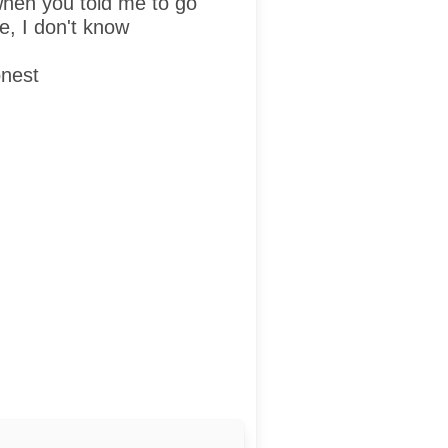
when you told me to go
e, I don't know
onest