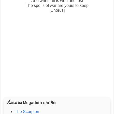
And when all is won and lost
The spoils of war are yours to keep
[Chorus]
เนื้อเพลง Megadeth ยอดฮิต
The Scorpion