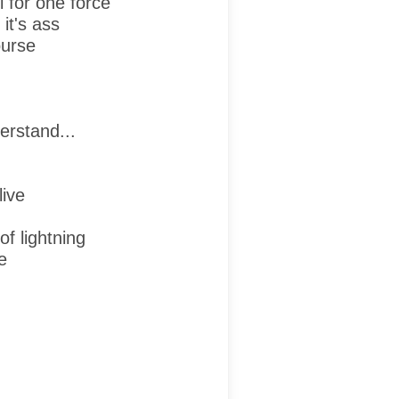
l for one force
it's ass
ourse
erstand...
live
of lightning
e