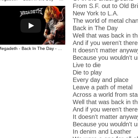
From S.F. out to Old Bri
New York to L.A.
The world of metal cha
Back in The Day
Well that was back in t
And if you weren't there
Megadeth - Back In The Day - Lyrics (HD)
It doesn't matter anywa
Because you wouldn't 
Live to die
Die to play
Every day and place
Leave a path of metal
Across a world from sta
Well that was back in t
And if you weren't there
It doesn't matter anywa
Because you wouldn't 
In denim and Leather