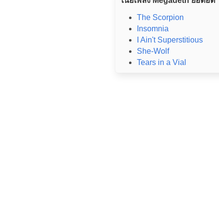
เนื้อเพลง Megadeth ยอดฮิต
The Scorpion
Insomnia
I Ain't Superstitious
She-Wolf
Tears in a Vial