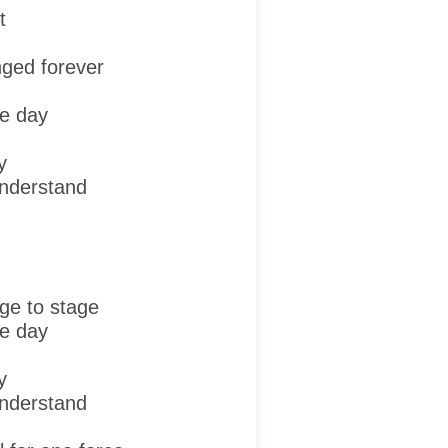
t
nged forever
he day
y
understand
ge to stage
he day
y
understand