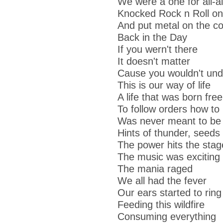
We were a one for all-al
Knocked Rock n Roll on 
And put metal on the c
Back in the Day
If you wern't there
It doesn't matter
Cause you wouldn't und
This is our way of life
A life that was born free
To follow orders how to 
Was never meant to be
Hints of thunder, seeds 
The power hits the stag
The music was exciting
The mania raged
We all had the fever
Our ears started to ring
Feeding this wildfire
Consuming everything