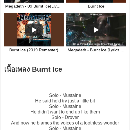
Megadeth - 09 Burnt Ice(Live In Usa)(1080p)(HD)
Burnt Ice
Burnt Ice (2019 Remaster)
Megadeth - Burnt Ice [Lyrics Y Subtitulado Al Español]
เนื้อเพลง Burnt Ice
Solo - Mustaine
He said he'd try just a little bit
Solo - Mustaine
He didn't want to end up like them
Solo - Drover
And now he blames the voices of a toothless wonder
Solo - Mustaine