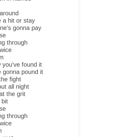
 around
 a hit or stay
one's gonna pay
ose
ng through
twice
Em
 you've found it
e gonna pound it
he fight
t all night
t the grit
 bit
ose
ng through
twice
m