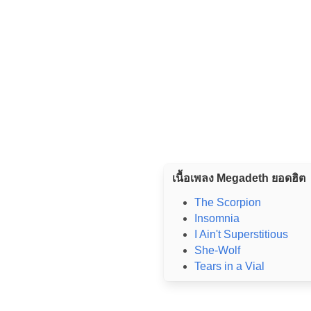
เนื้อเพลง Megadeth ยอดฮิต
The Scorpion
Insomnia
I Ain't Superstitious
She-Wolf
Tears in a Vial