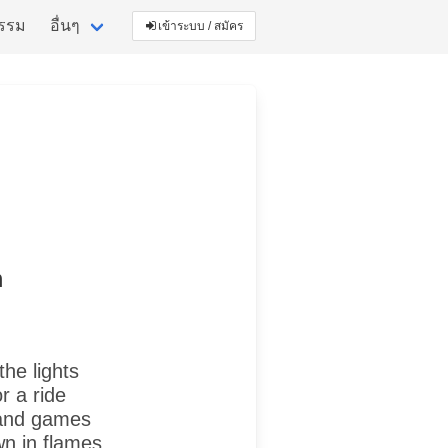
กรรม
อื่นๆ
เข้าระบบ / สมัคร
m
the lights
r a ride
n and games
wn in flames