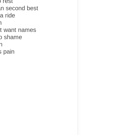
 rest
an second best
 a ride
m
't want names
to shame
n
s pain