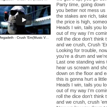
Party time, going down
you better not mess us
the stakes are rich, take
the price is high, some
Heads I win, tails you l
out of my way I'm comi
Megadeth - Crush 'Em(Music Video)
roll the dice don't think 
and we crush,
Crush '
Looking for trouble, now
you're a drum and we'r
Last one standing wins t
hear us scream and shou
down on the floor and ea
this is gonna hurt a little
Heads I win, tails you l
out of my way I'm comi
roll the dice don't think 
and we crush, crush 'e