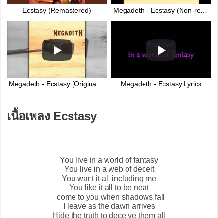
Ecstasy (Remastered)
Megadeth - Ecstasy (Non-remastered)
Megadeth - Ecstasy [Original 1999 Studio Recording]
Megadeth - Ecstasy Lyrics
เนื้อเพลง Ecstasy
You live in a world of fantasy
You live in a web of deceit
You want it all including me
You like it all to be neat
I come to you when shadows fall
I leave as the dawn arrives
Hide the truth to deceive them all