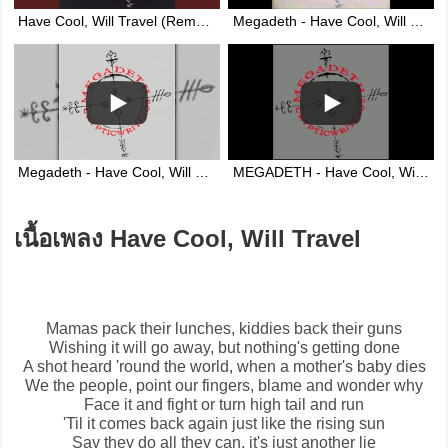
Have Cool, Will Travel (Remastered 2004 / Remixed)
Megadeth - Have Cool, Will Travel
Megadeth - Have Cool, Will Travel [Original 1997 Studio Recording]
MEGADETH - Have Cool, Will Travel (lyrics on screen)
เนื้อเพลง Have Cool, Will Travel
Mamas pack their lunches, kiddies back their guns
Wishing it will go away, but nothing's getting done
A shot heard 'round the world, when a mother's baby dies
We the people, point our fingers, blame and wonder why
Face it and fight or turn high tail and run
'Til it comes back again just like the rising sun
Say they do all they can, it's just another lie