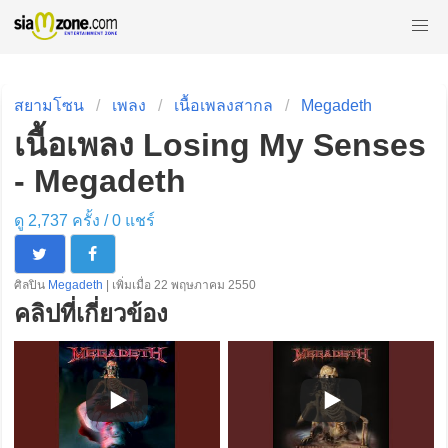
สยามโซน
เพลง
เนื้อเพลงสากล
Megadeth
เนื้อเพลง Losing My Senses
- Megadeth
ดู 2,737 ครั้ง /
0
แชร์
ศิลปิน
Megadeth
| เพิ่มเมื่อ 22 พฤษภาคม 2550
คลิปที่เกี่ยวข้อง