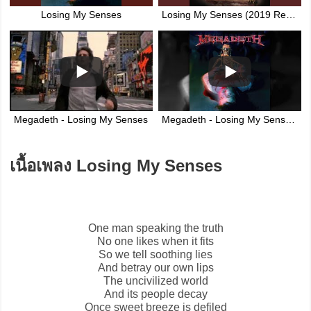
Losing My Senses
Losing My Senses (2019 Remaster)
Megadeth - Losing My Senses
Megadeth - Losing My Senses [Original 2001 Studio Recording]
เนื้อเพลง Losing My Senses
One man speaking the truth
No one likes when it fits
So we tell soothing lies
And betray our own lips
The uncivilized world
And its people decay
Once sweet breeze is defiled