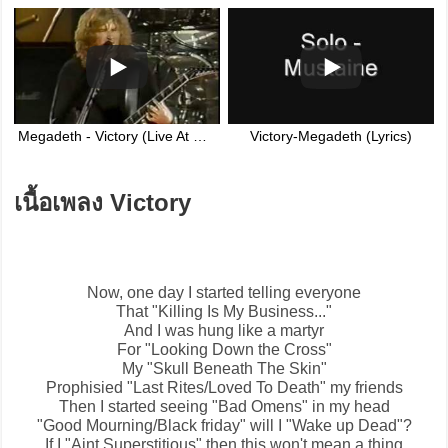
Megadeth - Victory (Live At MTV Halloween Party 1994)
Victory-Megadeth (Lyrics)
เนื้อเพลง Victory
Now, one day I started telling everyone
That "Killing Is My Business..."
And I was hung like a martyr
For "Looking Down the Cross"
My "Skull Beneath The Skin"
Prophisied "Last Rites/Loved To Death" my friends
Then I started seeing "Bad Omens" in my head
"Good Mourning/Black friday" will I "Wake up Dead"?
If I "Aint Superstitious" then this won't mean a thing