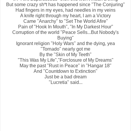
But some crazy sh*t has happened since "The Conjuring"
Had fingers in my eyes, had needles in my veins
A knife right through my heart, I am a
Victory
Came "Anarchy" to "Set The World Afire"
Pain of "Hook In Mouth", "In My Darkest Hour"
Corruption of the world "Peace Sells...But Nobody's
Buying"
Ignorant religion "Holy Wars" and the dying, yea
"Tornado" nearly got me
By the "Skin of My Teeth"
"This Was My Life","Forclosure of My Dreams"
May the past "Rust in Peace" in "Hangar 18"
And "Countdown to Extinction"
Just be a bad dream
"Lucretia" said...