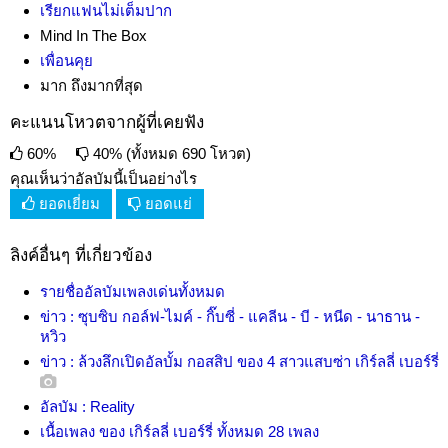
เรียกแฟนไม่เต็มปาก
Mind In The Box
เพื่อนคุย
มาก ถึงมากที่สุด
คะแนนโหวตจากผู้ที่เคยฟัง
60%
40% (ทั้งหมด 690 โหวต)
คุณเห็นว่าอัลบัมนี้เป็นอย่างไร
ยอดเยี่ยม
ยอดแย่
ลิงค์อื่นๆ ที่เกี่ยวข้อง
รายชื่ออัลบัมเพลงเด่นทั้งหมด
ข่าว : ซุบซิบ กอล์ฟ-ไมค์ - กิ๊บซี่ - แคลีน - บี - หนีด - นาธาน -
หวิว
ข่าว : ล้วงลึกเปิดอัลบั้ม กอสสิป ของ 4 สาวแสบซ่า เกิร์ลลี่ เบอร์รี่
อัลบัม : Reality
เนื้อเพลง ของ เกิร์ลลี่ เบอร์รี่ ทั้งหมด 28 เพลง