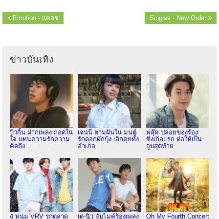
Emotion - แคลช
Singles - New Order
ข่าวบันเทิง
บิวกิ้น ฝากเพลง กอดใน
เจนนี่ ตามฝันใน มนต์
ฟลุ๊ค ปล่อยของร้อง
ใจ แทนความรักความ
รักดอกผักบุ้ง เลิกคุยทั้ง
ซิงเกิลแรก ต่อให้เป็น
คิดถึง
อำเภอ
จูบสุดท้าย
4 หนุ่ม VRV รุกตลาด
เต-นิว จับไมค์ร้องเพลง
Oh My Fourth Concert