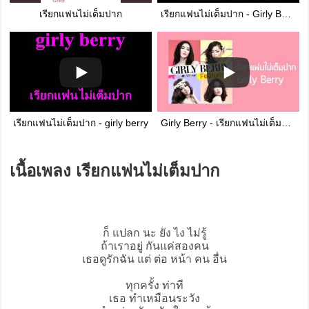
เรียกแฟนไม่เต็มปาก
เรียกแฟนไม่เต็มปาก - Girly Berry (เกิร์ลลี่ เบอร์รี่) [On Air. Ver.]
เรียกแฟนไม่เต็มปาก - girly berry
Girly Berry - เรียกแฟนไม่เต็มปาก (audio)
เนื้อเพลง เรียกแฟนไม่เต็มปาก
ก็ แปลก นะ ยัง ไง ไม่รู้
ถ้าเราอยู่ กันแค่สองคน
เธอดูรักฉัน แต่ ต่อ หน้า คน อื่น
ทุกครั้ง ท่าที
เธอ ทำเหมือนระวัง