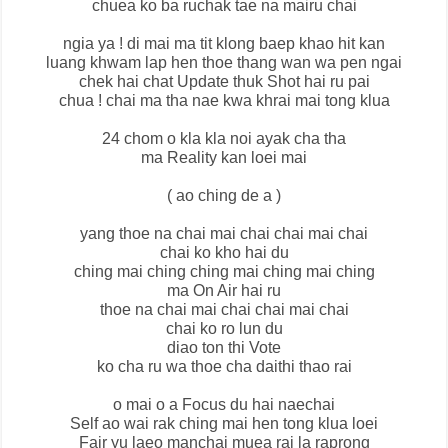
chuea ko ba ruchak tae na mairu chai
ngia ya ! di mai ma tit klong baep khao hit kan
luang khwam lap hen thoe thang wan wa pen ngai
chek hai chat Update thuk Shot hai ru pai
chua ! chai ma tha nae kwa khrai mai tong klua
24 chom o kla kla noi ayak cha tha
ma Reality kan loei mai
( ao ching de a )
yang thoe na chai mai chai chai mai chai
chai ko kho hai du
ching mai ching ching mai ching mai ching
ma On Air hai ru
thoe na chai mai chai chai mai chai
chai ko ro lun du
diao ton thi Vote
ko cha ru wa thoe cha daithi thao rai
o mai o a Focus du hai naechai
Self ao wai rak ching mai hen tong klua loei
Fair yu laeo manchai muea rai la raprong