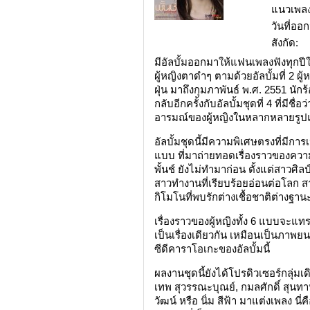
แนวเพลง
วันที่อ
สังกัด:
มีอัลบั้มออกมาให้แฟนเพลงฟังทุกปีใน
ผู้หญิงตาดำๆ ตามด้วยอัลบั้มที่ 2 ผู
ฝุ่น มาถึงกุมภาพันธ์ พ.ศ. 2551 นั
กลับอีกครั้งกับอัลบั้มชุดที่ 4 ที่มีช
อารมณ์ของผู้หญิงในหลากหลายรู
อัลบั้มชุดนี้มีความพิเศษตรงที่มีการ
แบบ ที่มาถ่ายทอดเรื่องราวของความ
พั้นช์ ยังไม่ทำมาก่อน ตั้งแต่สาวศิล
สาวทำงานที่เรียบร้อยอ่อนต่อโลก
กิโมโนที่พบรักต่างเชื้อชาติต่างฐานะ
เรื่องราวของผู้หญิงทั้ง 6 แบบจะแทร
เป็นเรื่องเดียวกัน เหมือนเป็นภาพยน
ซีดีคาราโอเกะของอัลบั้มนี้
ผลงานชุดนี้ยังได้โปรดิวเซอร์กลุ่มเดิ
เทพ สุวรรณะบุณย์, กมลศักดิ์ สุนทาน
วัฒน์ หรือ นิ่ม สีฟ้า มาแต่งเพลง นี่ค