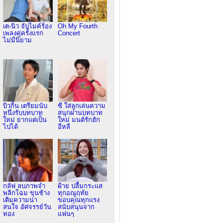
เต-นิว จับไมค์ร้อง
Oh My Fourth
เพลงคู่ครั้งแรก
Concert
ไม่มีนิยาม
บิวกิ้น เตรียมนับ
ซี ใส่ลูกเล่นความ
หนึ่งรับบทบาท
สนุกผ่านบทบาท
ใหม่ ยากแต่เป็น
ใหม่ มนต์รักฮัก
ไปได้
อีหลี
กลัฟ ลบภาพจำ
ฝ้าย ปลื้มกระแส
พลิกโฉม ขุนช้าง
ทุกอณูฤทัย
เติมความน่า
ขอบคุณทุกแรง
สนใจ อัศจรรย์วัน
สนับสนุนจาก
ทอง
แฟนๆ