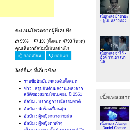
เนื้อเพลง ย้าย่ายะ
- อูโน่ หลาวทอง
คะแนนโหวตจากผู้ที่เคยฟัง
99%
1% (ทั้งหมด 4793 โหวต)
คุณเห็นว่าอัลบัมนี้เป็นอย่างไร
เนื้อเพลง จำไว้ -
ยอดเยี่ยม
ยอดแย่
อิ้งค์ วรันธร เปา
นิล
ลิงค์อื่นๆ ที่เกี่ยวข้อง
รายชื่ออัลบัมเพลงเด่นทั้งหมด
ข่าว : สรุปอันดับผลงานเพลงจาก
สถิติของสยามโซน.คอม ปี 2551
เนื้อเพลงส
อัลบัม : ปรากฏการณ์ธรรมชาติ
อัลบัม : นักร้องเปื้อนฝุ่น
อัลบัม : ผู้หญิงกลางสายฝน
อัลบัม : ผู้หญิงตาดำๆ
เนื้อเพลง Always
- Daniel Caesar