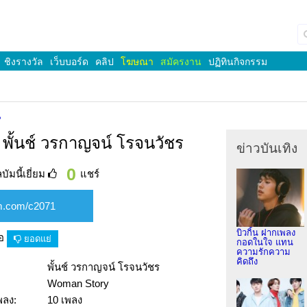
ชิงรางวัล
เว็บบอร์ด
คลิป
โฆษณา
สมัครงาน
ปฏิทินกิจกรรม
น
 พั้นช์ วรกาญจน์ โรจนวัชร
ข่าวบันเทิง
0
ัมนี้เยี่ยม
แชร์
บิวกิ้น ฝากเพลง
ือ
ยอดแย่
กอดในใจ แทน
ความรักความ
คิดถึง
พั้นช์ วรกาญจน์ โรจนวัชร
Woman Story
พลง:
10 เพลง