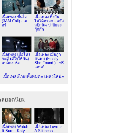
เนื้อเพลง ขึ้นใจ
เนื้อเพลง ทิ้งกัน
(3AM Call) - เม
ไม่ได้หรอก - แจ๊ส
อร์
สปุ๊กนิค ปาปิยอง
กุ๊กกุ๊ก
เนื้อเพลง เมื่อไหร่
เนื้อเพลง เมื่อถูก
จะมี (มีใจให้กัน) -
ค้นพบ (Finally
แบล็กฮาร์ต
She Found.) - ฟรี
แฮนด์
เนื้อเพลงไทยทั้งหมด»
เพลงใหม่»
ากลยอดนิยม
เนื้อเพลง Watch
เนื้อเพลง Love Is
It Burn - Katy
A Stillness -