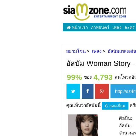
หน้าแรก
ภาพยนตร์
เพลง
ละคร
สยามโซน
เพลง
อัลบัมเพลงเด่
อัลบัม Woman Story -
99%
4,793
ของ
คนโหวตอัลบ
คุณเห็นว่าอัลบัมนี้
หร
ยอดเยี่ยม
ศิลปิน:
อัลบัม:
จำนวนเ