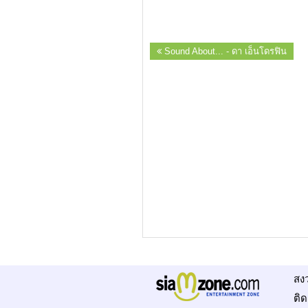
Sound About... - ดา เอ็นโดรฟิน
สง
ติด