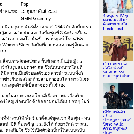
:
Pop
อกจำหน่าย:
15 กุมภาพันธ์ 2551
4 หนุ่ม VRV รุก
GMM Grammy
ตลาดเพลงไทย
ด้วยเพลงสดใส
เดือนกุมภาพันธ์ตั้งแต่ พ.ศ. 2548 กับอัลบั้มแรก
Fresh Fresh
้หญิงกลางสายฝน และอัลบั้มชุดที่ 3 นักร้องเปื้อน
กร้องสาวตากลมโต พั้นช์ - วรกาญจน์ โรจนวัชร
ื่อว่า Woman Story อัลบั้มที่ถ่ายทอดความรู้สึกและ
ปแบบ
เปลี่ยนภาพลักษณ์ของ พั้นช์ ออกเป็นผู้หญิง 6
เก้า แจกความ
รักในรูปแบบต่างๆ กัน ซึ่งเป็นบทบาทใหม่ที่
สดใส ชวนปัก
หมุดมหกรรม
ป์ที่มีความเป็นตัวของตัวเอง สาวห้าวแบบพั้งก์
อาหารสุดยิ่งใหญ่
 สาวช่างฝันมองโลกด้วยสายตาอ่อนไหว สาวในชุด
 และสุดท้ายที่เป็นตัวของ พั้นช์ เอง
กอยู่ในแต่ละเพลง โดยมีเรื่องราวต่อเนื่องร้อย
ตร์ใหญ่เรื่องหนึ่ง ซึ่งติดตามกันได้แบบชัดๆ ในวี
เพิร์ธ แซนต้า
สร้าง
มที่ทำงานให้ พั้นช์ มาตั้งแต่ชุดแรก คือ ตุ่ม - พน
ปรากฏการณ์เคมี
นท์, ปิติ ลิ้มเจริญ และยังได้ กัลยารัตน์ วารณะ
ปีศาจ จัดเต็ม
ความสนุกทะลุ
ือ...คนเสียใจ ซึ่งใช้เปิดตัวอัลบั้มนี้ในแบบฉบับ
ปรอท