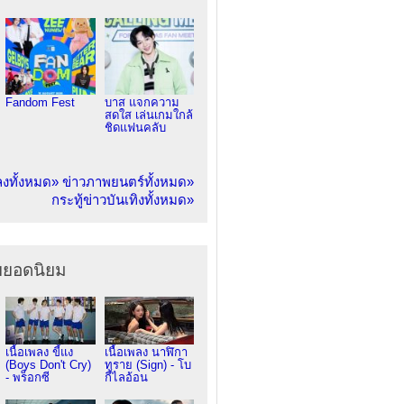
Fandom Fest
บาส แจกความ
สดใส เล่นเกมใกล้
ชิดแฟนคลับ
ลงทั้งหมด»
ข่าวภาพยนตร์ทั้งหมด»
กระทู้ข่าวบันเทิงทั้งหมด»
ยยอดนิยม
เนื้อเพลง ขี้แง
เนื้อเพลง นาฬิกา
(Boys Don't Cry)
ทราย (Sign) - โบ
- พร็อกซี
กี้ไลอ้อน