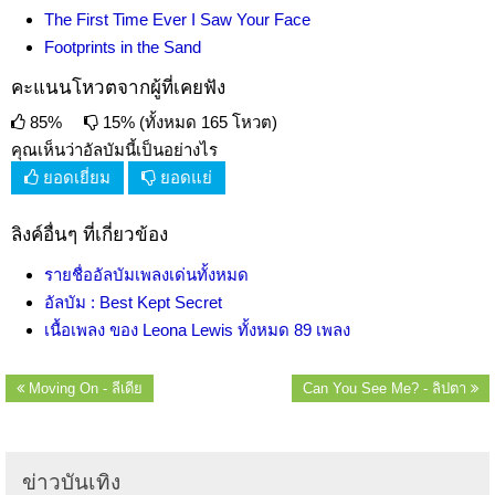
The First Time Ever I Saw Your Face
Footprints in the Sand
คะแนนโหวตจากผู้ที่เคยฟัง
85%
15% (ทั้งหมด 165 โหวต)
คุณเห็นว่าอัลบัมนี้เป็นอย่างไร
ยอดเยี่ยม
ยอดแย่
ลิงค์อื่นๆ ที่เกี่ยวข้อง
รายชื่ออัลบัมเพลงเด่นทั้งหมด
อัลบัม : Best Kept Secret
เนื้อเพลง ของ Leona Lewis ทั้งหมด 89 เพลง
Moving On - ลีเดีย
Can You See Me? - ลิปตา
ข่าวบันเทิง