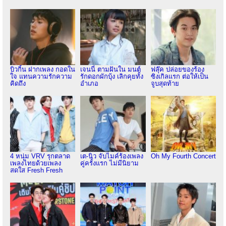
บิวกิ้น ฝากเพลง กอดใน
เจนนี่ ตามฝันใน มนต์
ฟลุ๊ค ปล่อยของร้อง
ใจ แทนความรักความ
รักดอกผักบุ้ง เลิกคุยทั้ง
ซิงเกิลแรก ต่อให้เป็น
คิดถึง
อำเภอ
จูบสุดท้าย
4 หนุ่ม VRV รุกตลาด
เต-นิว จับไมค์ร้องเพลง
Oh My Fourth Concert
เพลงไทยด้วยเพลง
คู่ครั้งแรก ไม่มีนิยาม
สดใส Fresh Fresh