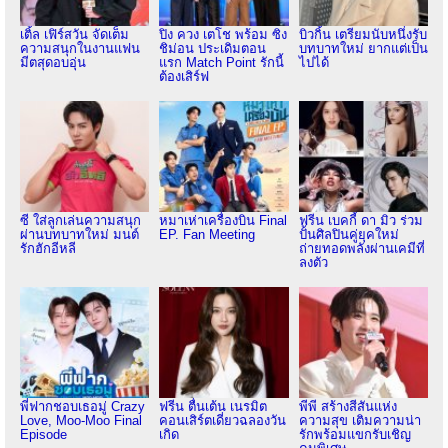
เติ้ล เฟิร์สวัน จัดเต็ม
ปิง ควง เตโช พร้อม ซิง
บิวกิ้น เตรียมนับหนึ่งรับ
ความสนุกในงานแฟน
ชิม่อน ประเดิมตอน
บทบาทใหม่ ยากแต่เป็น
มีตสุดอบอุ่น
แรก Match Point รักนี้
ไปได้
ต้องเสิร์ฟ
ซี ใส่ลูกเล่นความสนุก
หมาเห่าเครื่องบิน Final
ฟรีน เบคกี้ ดา มิว ร่วม
ผ่านบทบาทใหม่ มนต์
EP. Fan Meeting
ปั้นศิลปินคู่ยุคใหม่
รักฮักอีหลี
ถ่ายทอดพลังผ่านเคมีที่
ลงตัว
พี่ฟากชอบเธอมู่ Crazy
ฟรีน ตื่นเต้น เนรมิต
พีพี สร้างสีสันแห่ง
Love, Moo-Moo Final
คอนเสิร์ตเดี่ยวฉลองวัน
ความสุข เติมความน่า
Episode
เกิด
รักพร้อมแขกรับเชิญ