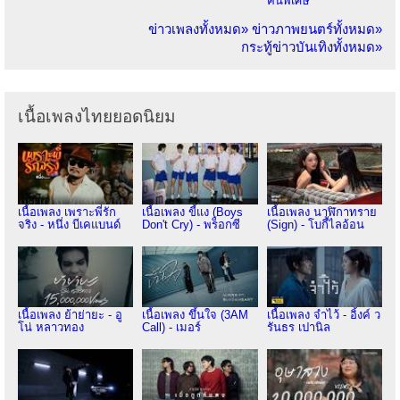
คนพิเศษ
ข่าวเพลงทั้งหมด»
ข่าวภาพยนตร์ทั้งหมด»
กระทู้ข่าวบันเทิงทั้งหมด»
เนื้อเพลงไทยยอดนิยม
เนื้อเพลง เพราะพี่รัก
เนื้อเพลง ขี้แง (Boys
เนื้อเพลง นาฬิกาทราย
จริง - หนึ่ง บีเคแบนด์
Don't Cry) - พร็อกซี
(Sign) - โบกี้ไลอ้อน
เนื้อเพลง ย้าย่ายะ - อู
เนื้อเพลง ขึ้นใจ (3AM
เนื้อเพลง จำไว้ - อิ้งค์ ว
โน่ หลาวทอง
Call) - เมอร์
รันธร เปานิล